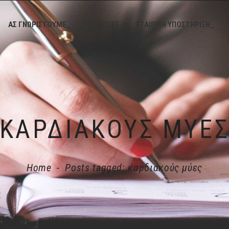
ΑΣ ΓΝΩΡΙΣΤΟΥΜΕ_
ΥΠΗΡΕΣΙΕΣ_
ΕΤΑΙΡΙΚΗ ΥΠΟΣΤΗΡΙΞΗ_
ΚΑΡΔΙΑΚΟΎΣ ΜΎΕ
Home
-
Posts tagged: καρδιακούς μύες