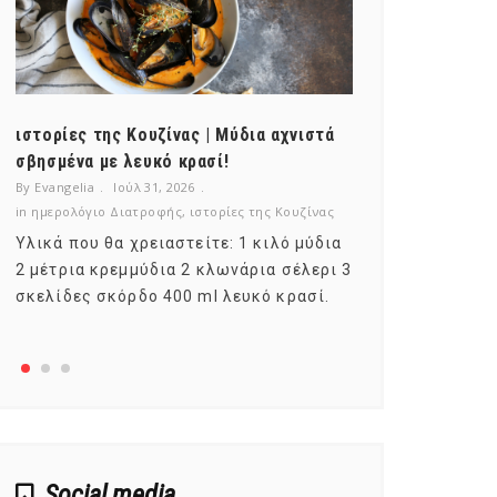
ιστορίες της Κουζίνας | Μύδια αχνιστά
ημερολόγιο Δ
σβησμένα με λευκό κρασί!
λαχανικά; Γν
By Evangelia
Ιούλ 31, 2026
By Evangelia
Ιο
in
ημερολόγιο Διατροφής
,
ιστορίες της Κουζίνας
in
ημερολόγιο Δ
Υλικά που θα χρειαστείτε: 1 κιλό μύδια
Σύμφωνα με τ
2 μέτρια κρεμμύδια 2 κλωνάρια σέλερι 3
αυτοί που με
σκελίδες σκόρδο 400 ml λευκό κρασί.
είναι το μέρ
αναπτύσσετα
Social media