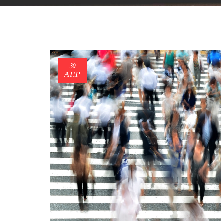
30
ΑΠΡ