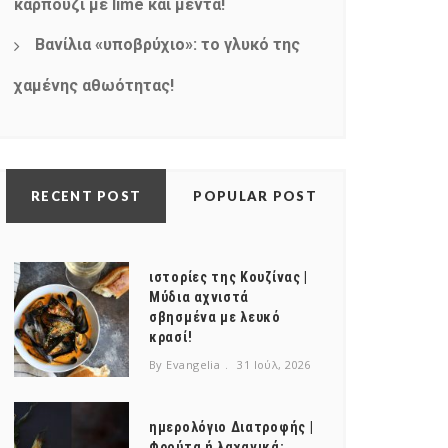
καρπούζι με lime και μέντα!
Βανίλια «υποβρύχιο»: το γλυκό της
χαμένης αθωότητας!
RECENT POST
POPULAR POST
ιστορίες της Κουζίνας |
Μύδια αχνιστά
σβησμένα με λευκό
κρασί!
By Evangelia
31 Ιούλ, 2026
ημερολόγιο Διατροφής |
Φρούτα ή λαχανικά;