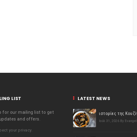
LING LIST
LATEST NEWS
 for our mailing list to get
 updates and offers.
Ιούλ 31, 2026
By Evangel
ect your privacy.