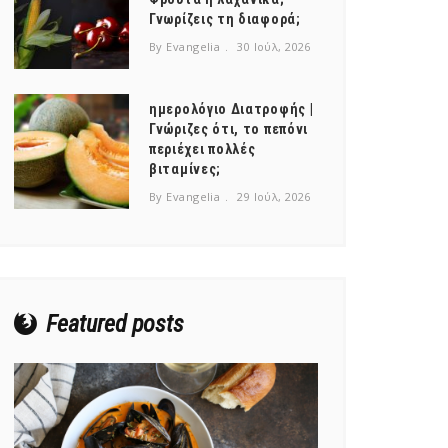
Γνωρίζεις τη διαφορά;
By Evangelia
30 Ιούλ, 2026
ημερολόγιο Διατροφής |
Γνώριζες ότι, το πεπόνι
περιέχει πολλές
βιταμίνες;
By Evangelia
29 Ιούλ, 2026
Featured posts