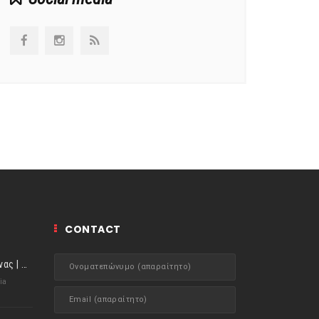
CONTACT
ιστορίες της Κουζίνας | Μύδια αχνιστά σβησμένα με λευκό κρασί!
ia