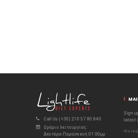
MAI
Sign up
Call Us (+30) 210 57 80 840
latest
Ωράριο λειτουργίας:
We resp
Δευτέρα-Παρασκευή 01:00μμ