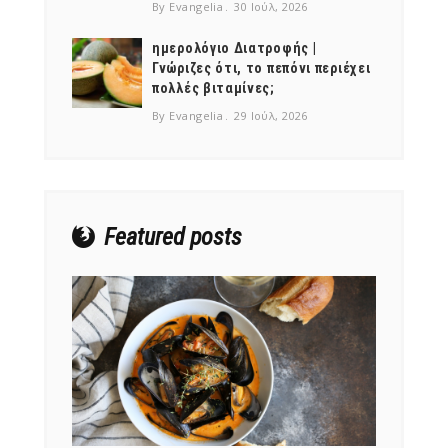
By Evangelia
30 Ιούλ, 2026
ημερολόγιο Διατροφής |
Γνώριζες ότι, το πεπόνι περιέχει
πολλές βιταμίνες;
NEWSLETTER
By Evangelia
29 Ιούλ, 2026
mel
y updates
fro
m
Get ti
your favorite
products
Featured posts