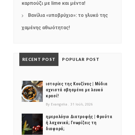
καρπούζι με lime και μέντα!
Βανίλια «υποβρύχιο»: το γλυκό της
χαμένης αθωότητας!
RECENT POST
POPULAR POST
ιστορίες της Κουζίνας | Μύδια
αχνιστά σβησμένα με λευκό
κρασί!
By Evangelia
31 Ιούλ, 2026
ημερολόγιο Διατροφής | Φρούτα
ή λαχανικά; Γνωρίζεις τη
διαφορά;