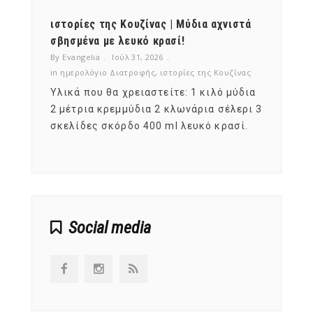
ότι,
ιστορίες της Κουζίνας | Μύδια αχνιστά
ημερο
νες;
σβησμένα με λευκό κρασί!
λαχαν
By Evangelia
Ιούλ 31, 2026
By Evan
ζίνας
in
ημερολόγιο Διατροφής
,
ιστορίες της Κουζίνας
in
ημερ
ια
Υλικά που θα χρειαστείτε: 1 κιλό μύδια
Σύμφω
, στο
2 μέτρια κρεμμύδια 2 κλωνάρια σέλερι 3
αυτοί
ς,
σκελίδες σκόρδο 400 ml λευκό κρασί.
είναι
αναπτ
Social media