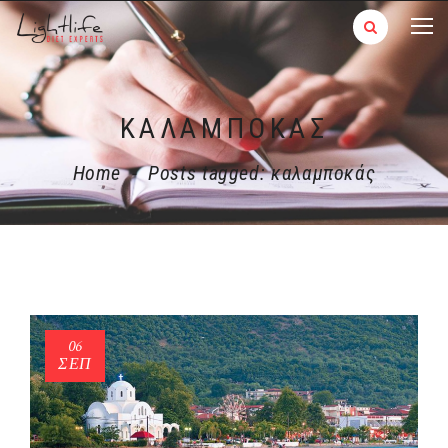
ΚΑΛΑΜΠΟΚΆΣ
Home
-
Posts tagged: καλαμποκάς
06
ΣΕΠ