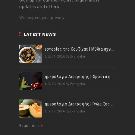
Sign up for our mailing list to get latest
updates and offers.
We respect your privacy.
LATEST NEWS
ιστορίες της Κουζίνας | Μύδια αχνιστά σβησμένα με λευκό κρασί!
Ιούλ 31, 2026
By Evangelia
ημερολόγιο Διατροφής | Φρούτα ή λαχανικά; Γνωρίζεις τη διαφορά;
Ιούλ 30, 2026
By Evangelia
ημερολόγιο Διατροφής | Γνώριζες ότι, το πεπόνι περιέχει πολλές βιταμίνες;
Ιούλ 29, 2026
By Evangelia
Read more