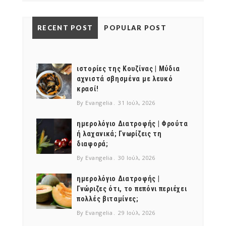
RECENT POST
POPULAR POST
ιστορίες της Κουζίνας | Μύδια
αχνιστά σβησμένα με λευκό
κρασί!
By Evangelia
31 Ιούλ, 2026
ημερολόγιο Διατροφής | Φρούτα
ή λαχανικά; Γνωρίζεις τη
διαφορά;
By Evangelia
30 Ιούλ, 2026
ημερολόγιο Διατροφής |
Γνώριζες ότι, το πεπόνι περιέχει
πολλές βιταμίνες;
By Evangelia
29 Ιούλ, 2026