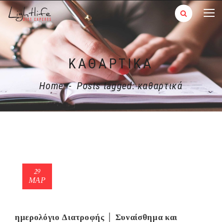
ΚΑΘΑΡΤΙΚΆ
Home
-
Posts tagged: καθαρτικά
29
ΜΑΡ
ημερολόγιο Διατροφής │ Συναίσθημα και