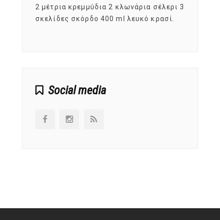
, στο
2 μέτρια κρεμμύδια 2 κλωνάρια σέλερι 3
αυτοί
ς,
σκελίδες σκόρδο 400 ml λευκό κρασί.
είναι
αναπτ
Social media