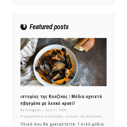
NEWSLETTER
mel
y updates
fro
m
Featured posts
Get ti
your favorite
products
ότι,
ιστορίες της Κουζίνας | Μύδια αχνιστά
ημερο
νες;
σβησμένα με λευκό κρασί!
λαχαν
By Evangelia
Ιούλ 31, 2026
By Evan
ζίνας
in
ημερολόγιο Διατροφής
,
ιστορίες της Κουζίνας
in
ημερ
ια
Υλικά που θα χρειαστείτε: 1 κιλό μύδια
Σύμφω