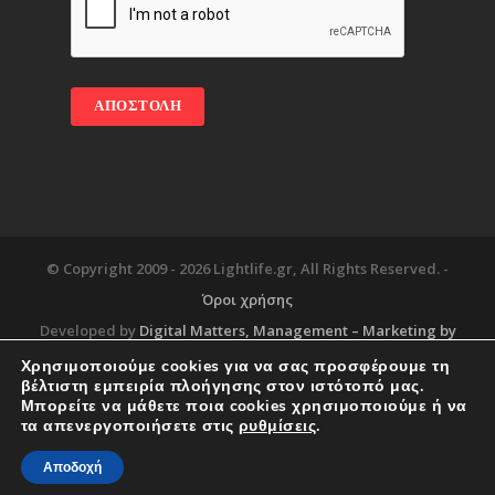
© Copyright 2009 -
2026 Lightlife.gr, All Rights Reserved. -
Όροι χρήσης
Developed by
Digital Matters
, Management – Marketing by
Χρησιμοποιούμε cookies για να σας προσφέρουμε τη
βέλτιστη εμπειρία πλοήγησης στον ιστότοπό μας.
Μπορείτε να μάθετε ποια cookies χρησιμοποιούμε ή να
Blog
About
Services
Corporate Support
τα απενεργοποιήσετε στις
ρυθμίσεις
.
Workplace
Contact
Αποδοχή