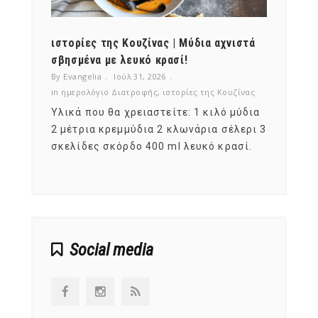
ότι,
ιστορίες της Κουζίνας | Μύδια αχνιστά
ημερο
νες;
σβησμένα με λευκό κρασί!
λαχαν
By Evangelia
Ιούλ 31, 2026
By Evan
ζίνας
in
ημερολόγιο Διατροφής
,
ιστορίες της Κουζίνας
in
ημερ
ια
Υλικά που θα χρειαστείτε: 1 κιλό μύδια
Σύμφω
, στο
2 μέτρια κρεμμύδια 2 κλωνάρια σέλερι 3
αυτοί
ς,
σκελίδες σκόρδο 400 ml λευκό κρασί.
είναι
αναπτ
Social media