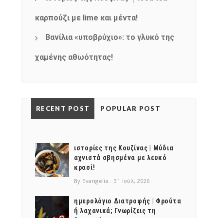
καρπούζι με lime και μέντα!
Βανίλια «υποβρύχιο»: το γλυκό της
χαμένης αθωότητας!
RECENT POST
POPULAR POST
ιστορίες της Κουζίνας | Μύδια
αχνιστά σβησμένα με λευκό
κρασί!
By Evangelia
31 Ιούλ, 2026
ημερολόγιο Διατροφής | Φρούτα
ή λαχανικά; Γνωρίζεις τη