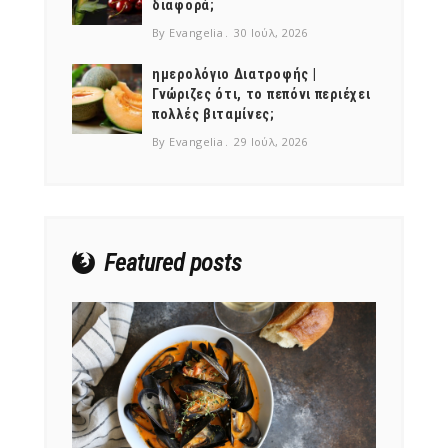
διαφορά;
By Evangelia
30 Ιούλ, 2026
ημερολόγιο Διατροφής |
Γνώριζες ότι, το πεπόνι περιέχει
πολλές βιταμίνες;
NEWSLETTER
By Evangelia
29 Ιούλ, 2026
mel
y updates
fro
m
Get ti
your favorite
products
Featured posts