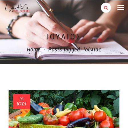
ΙΟΎΛΙΟΣ
Home
-
Posts tagged: Ιούλιος
03
ΙΟΎΛ