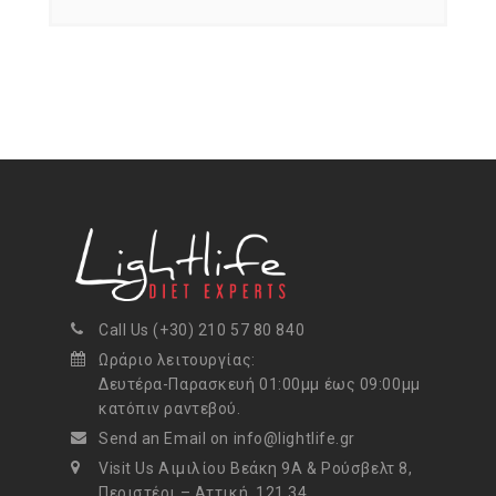
Call Us (+30) 210 57 80 840
Ωράριο λειτουργίας:
Δευτέρα-Παρασκευή 01:00μμ έως 09:00μμ
κατόπιν ραντεβού.
Send an Email on info@lightlife.gr
Visit Us Αιμιλίου Βεάκη 9Α & Ρούσβελτ 8,
Περιστέρι – Αττική, 121 34