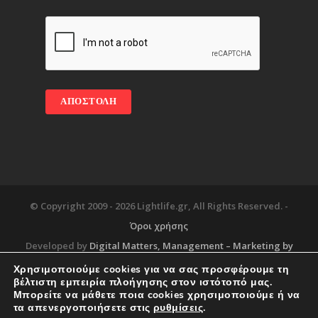
© Copyright 2009 -
2026 Lightlife.gr, All Rights Reserved. -
Όροι χρήσης
Developed by
Digital Matters
, Management – Marketing by
Χρησιμοποιούμε cookies για να σας προσφέρουμε τη
βέλτιστη εμπειρία πλοήγησης στον ιστότοπό μας.
Μπορείτε να μάθετε ποια cookies χρησιμοποιούμε ή να
Blog
About
Services
Corporate Support
τα απενεργοποιήσετε στις
ρυθμίσεις
.