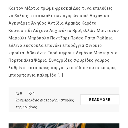
Και τον Μάρτιο τρώμε φρέσκα! Δες τι να επιλέξεις
να βάλεις στο καλάθι των αγορών σου! Λαχανικά:
Αγκινάρες Άνηθος Αντίδια Αρακάς Καρότα
Κουνουπίδι Λάχανο Λαχανάκια Βρυξελλών Μαϊντανός
Μαρούλι Μπρόκολο Παντζάρι Πράσο Ράπα Ραδίκια
Σέλινο Σέσκουλα Σπανάκι Σπαράγγια Φινόκιο
Φρούτα: Αβοκάντο Γκρέιπφρουτ Λεμόνια Μανταρίνια
Πορτοκάλια Ψάρια: Συναγρίδες σφυρίδες γαύρος
λυθρίνια τσιπούρες σαργοί χταπόδια κουτσομούρες
μπαρμπούνια παλαμίδα […]
0
1
READMORE
ημερολόγιο Διατροφής
,
ιστορίες
της Κουζίνας