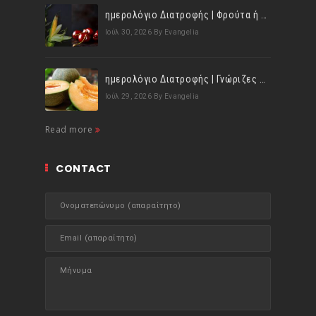
ημερολόγιο Διατροφής | Φρούτα ή λαχανικά; Γνωρίζεις τη διαφορά;
Ιούλ 30, 2026
By Evangelia
ημερολόγιο Διατροφής | Γνώριζες ότι, το πεπόνι περιέχει πολλές βιταμίνες;
Ιούλ 29, 2026
By Evangelia
Read more
CONTACT