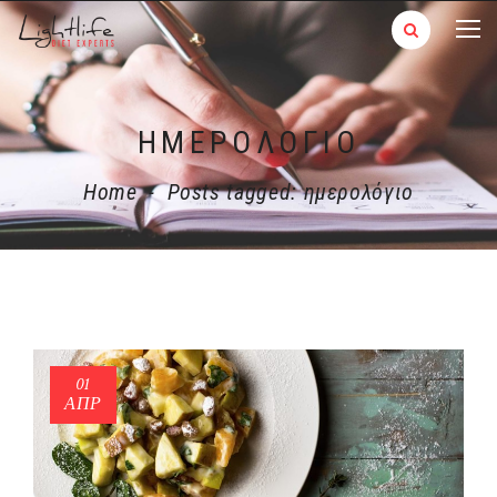
ΗΜΕΡΟΛΌΓΙΟ
Home
-
Posts tagged: ημερολόγιο
01
ΑΠΡ