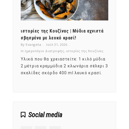
ότι,
ιστορίες της Κουζίνας | Μύδια αχνιστά
ημερο
νες;
σβησμένα με λευκό κρασί!
λαχαν
By Evangelia
Ιούλ 31, 2026
By Evan
ζίνας
in
ημερολόγιο Διατροφής
,
ιστορίες της Κουζίνας
in
ημερ
ια
Υλικά που θα χρειαστείτε: 1 κιλό μύδια
Σύμφω
, στο
2 μέτρια κρεμμύδια 2 κλωνάρια σέλερι 3
αυτοί
ς,
σκελίδες σκόρδο 400 ml λευκό κρασί.
είναι
αναπτ
Social media