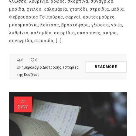
γλώσσα, λυθρίνια, ροφός, σκορπίνα, συναγρίδα,
μαρίδα, χειλού, καλαμάρια, χταπόδι, στρείδια, μύδια.
Φεβρουάριος Τσιπούρες, σαργοί, κουτσομούρες,
μπαρμπούνια, λούτσος, βραστόψαρα, γλώσσα, γόπα,
λυθρίνια, παλαμίδα, σαφρίδια, σκορπίνες, σπήρα,
συναγρίδα, σφυρίδα, […]
0
0
READMORE
ημερολόγιο Διατροφής
,
ιστορίες
της Κουζίνας
17
ΣΕΠ