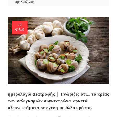
της Κουζίνας
12
ΦΕΒ
ημερολόγιο Διατροφής │ Γνώριζες ότι… το κρέας
NEWSLETTER
των σαλιγκαριών συγκεντρώνει αρκετά
mel
y updates
fro
m
πλεονεκτήματα σε σχέση με άλλα κρέατα;
Get ti
your favorite