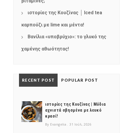
βιταμίνες;
ιστορίες της Κουζίνας │ Iced tea
καρπούζι με lime και μέντα!
Βανίλια «υποβρύχιο»: το γλυκό της
χαμένης αθωότητας!
RECENT POST
POPULAR POST
ιστορίες της Κουζίνας | Μύδια
αχνιστά σβησμένα με λευκό
κρασί!
By Evangelia
31 Ιούλ, 2026