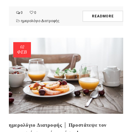
0
0
READMORE
ημερολόγιο Διατροφής
02
ΦΕΒ
ημερολόγιο Διατροφής │ Προστάτεψε τον