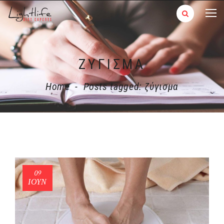
ΖΎΓΙΣΜΑ
Home
-
Posts tagged: ζύγισμα
09
ΙΟΎΝ