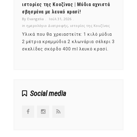
ότι,
ιστορίες της Κουζίνας | Μύδια αχνιστά
ημερο
νες;
σβησμένα με λευκό κρασί!
λαχαν
By Evangelia
Ιούλ 31, 2026
By Evan
ζίνας
in
ημερολόγιο Διατροφής
,
ιστορίες της Κουζίνας
in
ημερ
ια
Υλικά που θα χρειαστείτε: 1 κιλό μύδια
Σύμφω
, στο
2 μέτρια κρεμμύδια 2 κλωνάρια σέλερι 3
αυτοί
ς,
σκελίδες σκόρδο 400 ml λευκό κρασί.
είναι
αναπτ
Social media