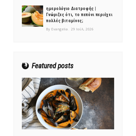
ημερολόγιο Διατροφής |
Γνώριζες ότι, το πεπόνι περιέχει
πολλές βιταμίνες;
By Evangelia
29 Ιούλ, 2026
NEWSLETTER
mel
y updates
fro
m
Get ti
your favorite
products
Featured posts