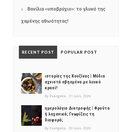
Βανίλια «υποβρύχιο»: το γλυκό της
χαμένης αθωότητας!
RECENT POST
POPULAR POST
ιστορίες της Κουζίνας | Μύδια
αχνιστά σβησμένα με λευκό
κρασί!
By Evangelia
31 Ιούλ, 2026
ημερολόγιο Διατροφής | Φρούτα
ή λαχανικά; Γνωρίζεις τη
διαφορά;
By Evangelia
30 Ιούλ, 2026