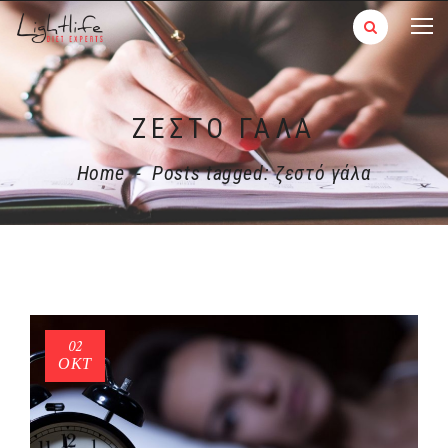
ΖΕΣΤΌ ΓΆΛΑ
Home
-
Posts tagged: ζεστό γάλα
02
ΟΚΤ