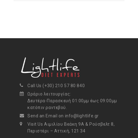
Call Us (+30) 210 57 80 840
Ωράριο λειτουργίας:
Δευτέρα-Παρασκευή 01:00μμ έως 09:00μμ
κατόπιν ραντεβού.
Send an Email on info@lightlife.gr
Visit Us Αιμιλίου Βεάκη 9Α & Ρούσβελτ 8,
Περιστέρι – Αττική, 121 34