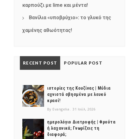
καρπούζι με lime και μέντα!
Βανίλια «υποβρύχιο»: το γλυκό της
χαμένης αθωότητας!
RECENT POST
POPULAR POST
ιστορίες της Κουζίνας | Μύδια
αχνιστά σβησμένα με λευκό
κρασί!
By Evangelia
31 Ιούλ, 2026
ημερολόγιο Διατροφής | Φρούτα
ή λαχανικά; Γνωρίζεις τη
διαφορά;