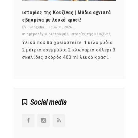
ότι,
ιστορίες της Κουζίνας | Μύδια αχνιστά
ημερο
νες;
σβησμένα με λευκό κρασί!
λαχαν
By Evangelia
Ιούλ 31, 2026
By Evan
ζίνας
in
ημερολόγιο Διατροφής
,
ιστορίες της Κουζίνας
in
ημερ
ια
Υλικά που θα χρειαστείτε: 1 κιλό μύδια
Σύμφω
, στο
2 μέτρια κρεμμύδια 2 κλωνάρια σέλερι 3
αυτοί
ς,
σκελίδες σκόρδο 400 ml λευκό κρασί.
είναι
αναπτ
Social media