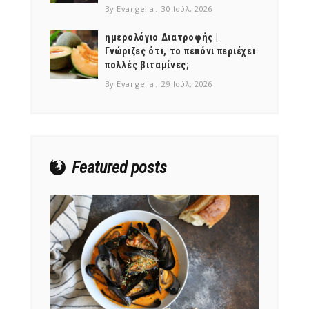
By Evangelia
30 Ιούλ, 2026
ημερολόγιο Διατροφής |
Γνώριζες ότι, το πεπόνι περιέχει
πολλές βιταμίνες;
NEWSLETTER
By Evangelia
29 Ιούλ, 2026
mel
y updates
fro
m
Get ti
your favorite
products
Featured posts