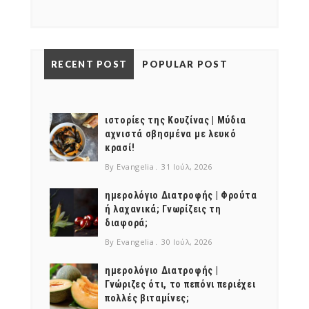
NEWSLETTER
mel
y updates
fro
m
RECENT POST
POPULAR POST
Get ti
your favorite
products
ιστορίες της Κουζίνας | Μύδια
αχνιστά σβησμένα με λευκό
κρασί!
By Evangelia
31 Ιούλ, 2026
ημερολόγιο Διατροφής | Φρούτα
ή λαχανικά; Γνωρίζεις τη
διαφορά;
By Evangelia
30 Ιούλ, 2026
ημερολόγιο Διατροφής |
Γνώριζες ότι, το πεπόνι περιέχει
πολλές βιταμίνες;