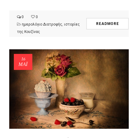
0
0
READMORE
ημερολόγιο Διατροφής
,
ιστορίες
της Κουζίνας
16
ΜΑΪ́