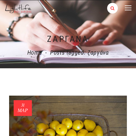
ΖΑΡΓΆΝΑ
Home
-
Posts tagged: ζαργάνα
31
ΜΑΡ