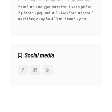
ια
Υλικά που θα χρειαστείτε: 1 κιλό μύδια
Σύμφω
, στο
2 μέτρια κρεμμύδια 2 κλωνάρια σέλερι 3
αυτοί
ς,
σκελίδες σκόρδο 400 ml λευκό κρασί.
είναι
αναπτ
Social media