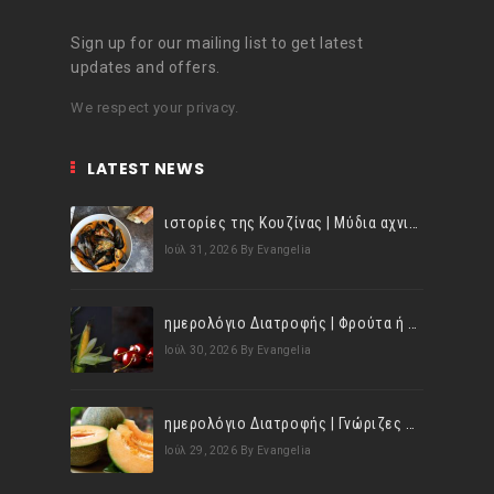
Sign up for our mailing list to get latest
updates and offers.
We respect your privacy.
LATEST NEWS
ιστορίες της Κουζίνας | Μύδια αχνιστά σβησμένα με λευκό κρασί!
Ιούλ 31, 2026
By Evangelia
ημερολόγιο Διατροφής | Φρούτα ή λαχανικά; Γνωρίζεις τη διαφορά;
Ιούλ 30, 2026
By Evangelia
ημερολόγιο Διατροφής | Γνώριζες ότι, το πεπόνι περιέχει πολλές βιταμίνες;
Ιούλ 29, 2026
By Evangelia