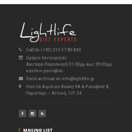
Call Us (+30) 210 57 80 840
Ωράριο λειτουργίας:
Δευτέρα-Παρασκευή 01:00μμ έως 09:00μμ
κατόπιν ραντεβού.
Send an Email on info@lightlife.gr
Visit Us Αιμιλίου Βεάκη 9Α & Ρούσβελτ 8,
Περιστέρι – Αττική, 121 34
MAILING LIST