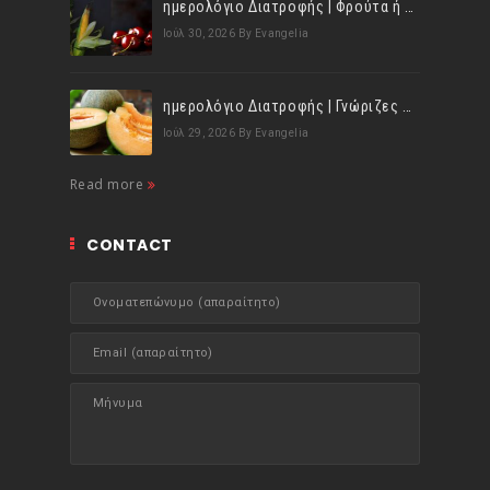
ημερολόγιο Διατροφής | Φρούτα ή λαχανικά; Γνωρίζεις τη διαφορά;
Ιούλ 30, 2026
By Evangelia
ημερολόγιο Διατροφής | Γνώριζες ότι, το πεπόνι περιέχει πολλές βιταμίνες;
Ιούλ 29, 2026
By Evangelia
Read more
CONTACT