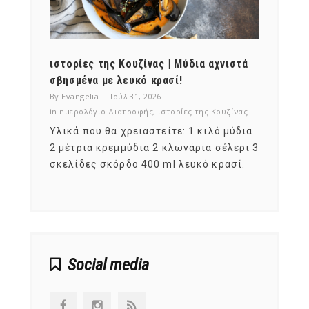
ότι,
ιστορίες της Κουζίνας | Μύδια αχνιστά
ημερο
νες;
σβησμένα με λευκό κρασί!
λαχαν
By Evangelia
Ιούλ 31, 2026
By Evan
ζίνας
in
ημερολόγιο Διατροφής
,
ιστορίες της Κουζίνας
in
ημερ
ια
Υλικά που θα χρειαστείτε: 1 κιλό μύδια
Σύμφω
, στο
2 μέτρια κρεμμύδια 2 κλωνάρια σέλερι 3
αυτοί
ς,
σκελίδες σκόρδο 400 ml λευκό κρασί.
είναι
αναπτ
Social media