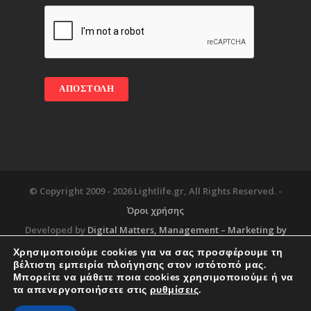
© Copyright 2009 -
2026 Lightlife.gr, All Rights Reserved. -
Όροι χρήσης
Developed by
Digital Matters
, Management – Marketing by
Χρησιμοποιούμε cookies για να σας προσφέρουμε τη
βέλτιστη εμπειρία πλοήγησης στον ιστότοπό μας.
Μπορείτε να μάθετε ποια cookies χρησιμοποιούμε ή να
Blog
About
Services
Corporate Support
τα απενεργοποιήσετε στις
ρυθμίσεις
.
Workplace
Contact