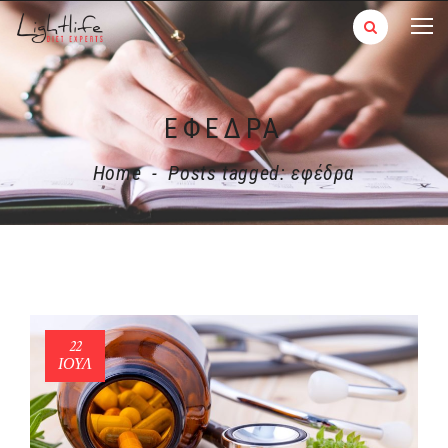
ΕΦΈΔΡΑ
Home
-
Posts tagged: εφέδρα
22
ΙΟΎΛ