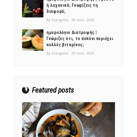
ή λαχανικά; Γνωρίζεις τη
διαφορά;
By Evangelia
30 Ιούλ, 2026
ημερολόγιο Διατροφής |
Γνώριζες ότι, το πεπόνι περιέχει
NEWSLETTER
πολλές βιταμίνες;
mel
y updates
fro
m
By Evangelia
29 Ιούλ, 2026
Get ti
your favorite
products
Featured posts