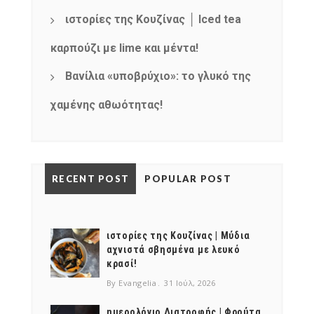
ιστορίες της Κουζίνας │ Iced tea
καρπούζι με lime και μέντα!
Βανίλια «υποβρύχιο»: το γλυκό της
χαμένης αθωότητας!
RECENT POST
POPULAR POST
ιστορίες της Κουζίνας | Μύδια
αχνιστά σβησμένα με λευκό
κρασί!
By Evangelia
31 Ιούλ, 2026
ημερολόγιο Διατροφής | Φρούτα