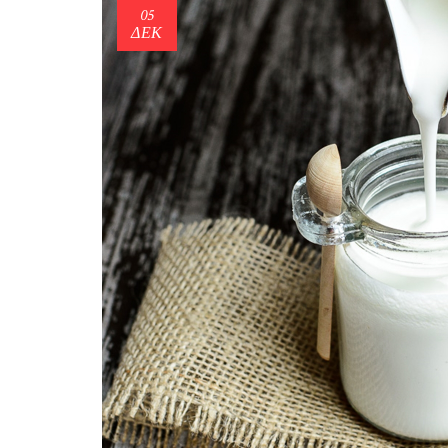
05
ΔΕΚ