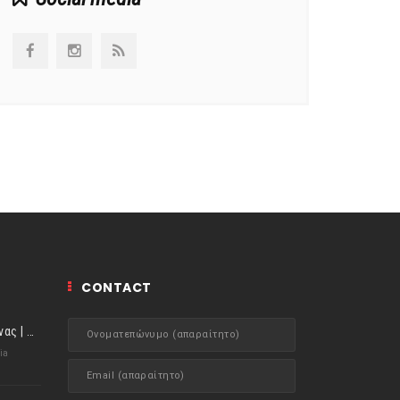
CONTACT
ιστορίες της Κουζίνας | Μύδια αχνιστά σβησμένα με λευκό κρασί!
ia