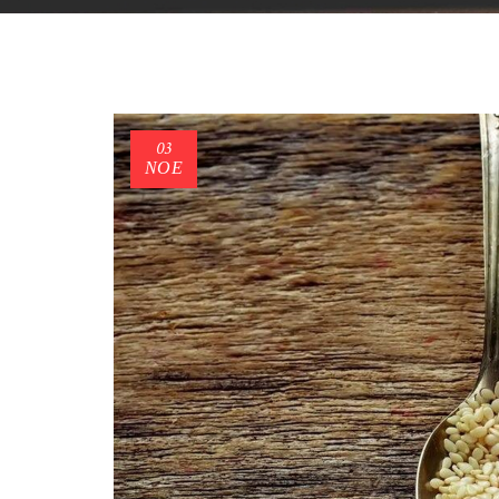
03
ΝΟΈ