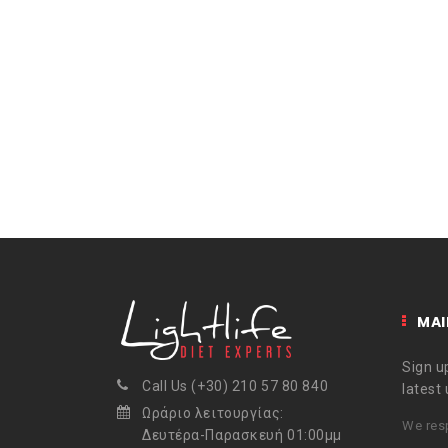
MAI
Sign up
Call Us (+30) 210 57 80 840
latest
Ωράριο λειτουργίας:
We resp
Δευτέρα-Παρασκευή 01:00μμ