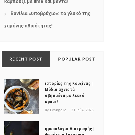
καρπούζι με lime και μέντα!
Βανίλια «υποβρύχιο»: το γλυκό της
χαμένης αθωότητας!
RECENT POST
POPULAR POST
ιστορίες της Κουζίνας |
Μύδια αχνιστά
σβησμένα με λευκό
κρασί!
By Evangelia
31 Ιούλ, 2026
ημερολόγιο Διατροφής |
Φρούτα ή λαχανικά;