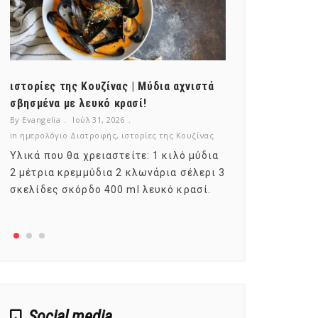
ιστορίες της Κουζίνας | Μύδια αχνιστά
ημερολόγιο Δ
σβησμένα με λευκό κρασί!
λαχανικά; Γν
By Evangelia
Ιούλ 31, 2026
By Evangelia
Ιο
in
ημερολόγιο Διατροφής
,
ιστορίες της Κουζίνας
in
ημερολόγιο Δ
Υλικά που θα χρειαστείτε: 1 κιλό μύδια
Σύμφωνα με τ
2 μέτρια κρεμμύδια 2 κλωνάρια σέλερι 3
αυτοί που με
σκελίδες σκόρδο 400 ml λευκό κρασί.
είναι το μέρ
αναπτύσσετα
Social media