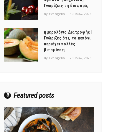
Γνωρίζεις τη διαφορά;
By Evangelia
30 Ιούλ, 2026
ημερολόγιο Διατροφής |
Γνώριζες ότι, το πεπόνι
περιέχει πολλές
βιταμίνες;
By Evangelia
29 Ιούλ, 2026
Featured posts