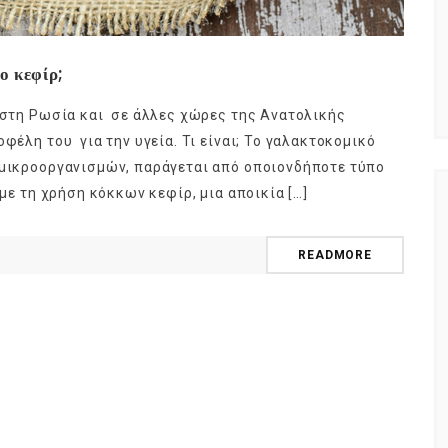
ο κεφίρ;
 στη Ρωσία και σε άλλες χώρες της Ανατολικής
φέλη του για την υγεία. Τι είναι; Το γαλακτοκομικό
 μικροοργανισμών, παράγεται από οποιονδήποτε τύπο
 με τη χρήση κόκκων κεφίρ, μια αποικία […]
READMORE
NEWSLETTER
t timely updates from your favorite products