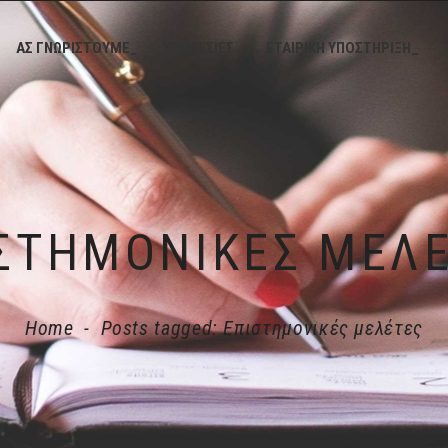
ΑΣ ΓΝΩΡΙΣΤΟΥΜΕ_
ΥΠΗΡΕΣΙΕΣ_
ΕΤΑΙΡΙΚΗ ΥΠΟΣΤΗΡΙΞΗ_
ΣΤΗΜΟΝΙΚΈΣ ΜΕΛ
Home
-
Posts tagged: Επιστημονικές μελέτες