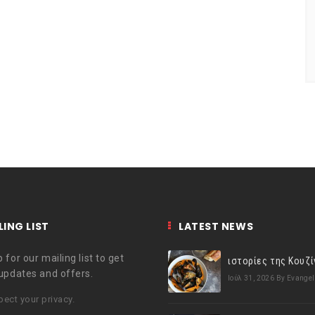
LING LIST
LATEST NEWS
 for our mailing list to get
 updates and offers.
Ιούλ 31, 2026
By Evangel
ect your privacy.