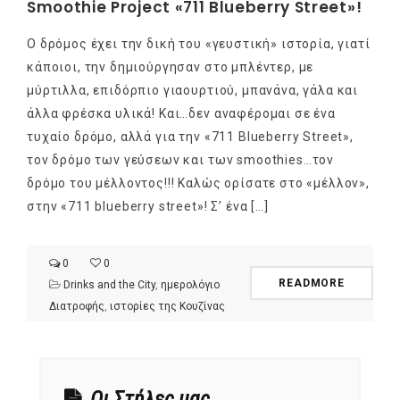
Smoothie Project «711 Blueberry Street»!
Ο δρόμος έχει την δική του «γευστική» ιστορία, γιατί
κάποιοι, την δημιούργησαν στο μπλέντερ, με
μύρτιλλα, επιδόρπιο γιαουρτιού, μπανάνα, γάλα και
άλλα φρέσκα υλικά! Και…δεν αναφέρομαι σε ένα
τυχαίο δρόμο, αλλά για την «711 Blueberry Street»,
τον δρόμο των γεύσεων και των smoothies…τον
δρόμο του μέλλοντος!!! Καλώς ορίσατε στο «μέλλον»,
στην «711 blueberry street»! Σ’ ένα […]
0
0
READMORE
Drinks and the City
,
ημερολόγιο
Διατροφής
,
ιστορίες της Κουζίνας
Οι Στήλες μας