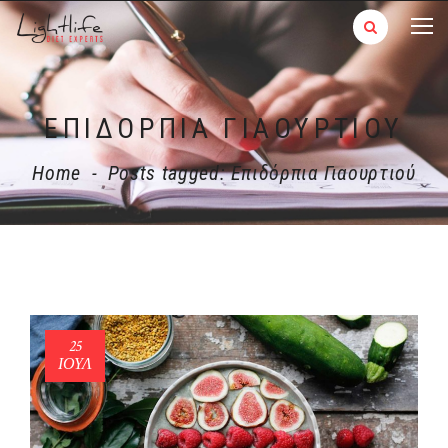
ΕΠΙΔΌΡΠΙΑ ΓΙΑΟΥΡΤΙΟΎ
Home
-
Posts tagged: Επιδόρπια Γιαουρτιού
25
ΙΟΎΛ