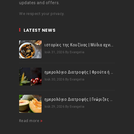
updates and offers.
We respect your privacy.
LATEST NEWS
ιστορίες της Κουζίνας | Μύδια αχνιστά σβησμένα με λευκό κρασί!
Ιούλ 31, 2026
By Evangelia
ημερολόγιο Διατροφής | Φρούτα ή λαχανικά; Γνωρίζεις τη διαφορά;
Ιούλ 30, 2026
By Evangelia
ημερολόγιο Διατροφής | Γνώριζες ότι, το πεπόνι περιέχει πολλές βιταμίνες;
Ιούλ 29, 2026
By Evangelia
Read more