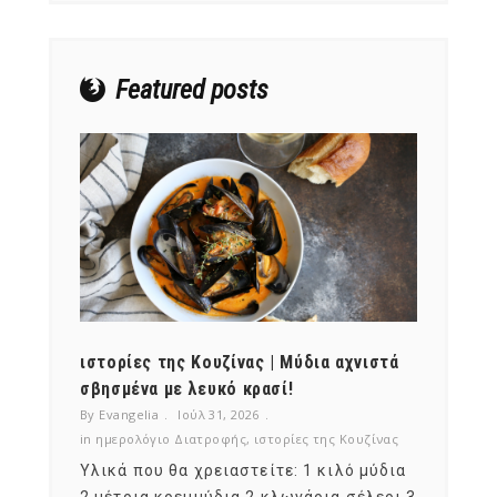
Featured posts
ότι,
ιστορίες της Κουζίνας | Μύδια αχνιστά
ημερο
νες;
σβησμένα με λευκό κρασί!
λαχαν
By Evangelia
Ιούλ 31, 2026
By Evan
ζίνας
in
ημερολόγιο Διατροφής
,
ιστορίες της Κουζίνας
in
ημερ
ια
Υλικά που θα χρειαστείτε: 1 κιλό μύδια
Σύμφω