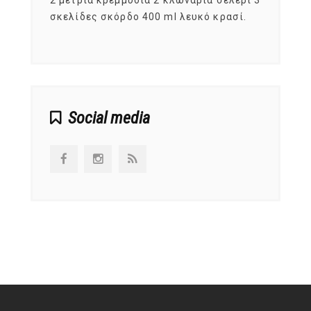
, στο
2 μέτρια κρεμμύδια 2 κλωνάρια σέλερι 3
αυτοί
ς,
σκελίδες σκόρδο 400 ml λευκό κρασί.
είναι
αναπτ
Social media