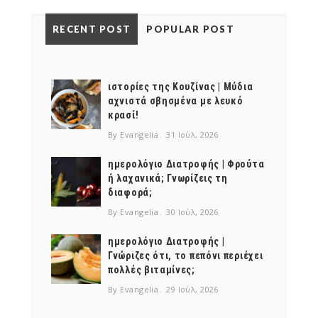
NEWSLETTER
RECENT POST
POPULAR POST
mel
y updates
fro
m
Get ti
your favorite
products
ιστορίες της Κουζίνας | Μύδια
αχνιστά σβησμένα με λευκό
κρασί!
By Evangelia
31 Ιούλ, 2026
ημερολόγιο Διατροφής | Φρούτα
ή λαχανικά; Γνωρίζεις τη
διαφορά;
By Evangelia
30 Ιούλ, 2026
ημερολόγιο Διατροφής |
Γνώριζες ότι, το πεπόνι περιέχει
πολλές βιταμίνες;
By Evangelia
29 Ιούλ, 2026