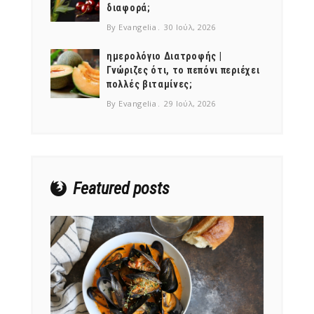
διαφορά;
By Evangelia
30 Ιούλ, 2026
ημερολόγιο Διατροφής |
Γνώριζες ότι, το πεπόνι περιέχει
πολλές βιταμίνες;
NEWSLETTER
By Evangelia
29 Ιούλ, 2026
mel
y updates
fro
m
Get ti
your favorite
products
Featured posts