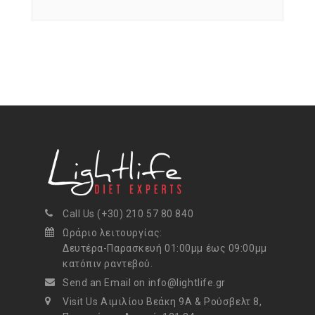
Call Us (+30) 210 57 80 840
Ωράριο λειτουργίας:
Δευτέρα-Παρασκευή 01:00μμ έως 09:00μμ
κατόπιν ραντεβού.
Send an Email on info@lightlife.gr
Visit Us Αιμιλίου Βεάκη 9Α & Ρούσβελτ 8,