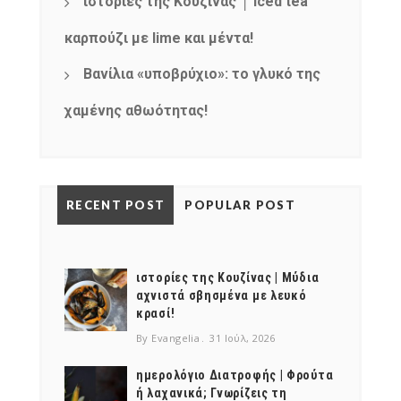
ιστορίες της Κουζίνας │ Iced tea
καρπούζι με lime και μέντα!
Βανίλια «υποβρύχιο»: το γλυκό της
χαμένης αθωότητας!
RECENT POST
POPULAR POST
ιστορίες της Κουζίνας | Μύδια
αχνιστά σβησμένα με λευκό
κρασί!
By Evangelia
31 Ιούλ, 2026
ημερολόγιο Διατροφής | Φρούτα
ή λαχανικά; Γνωρίζεις τη