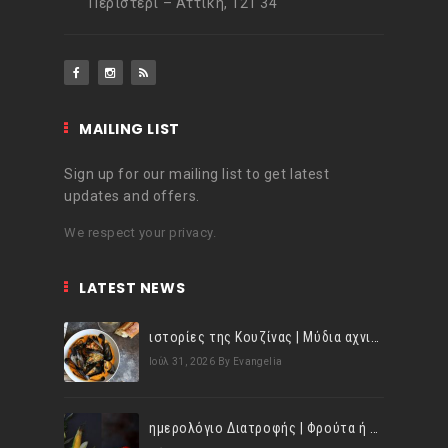
Περιστέρι – Αττική, 121 34
MAILING LIST
Sign up for our mailing list to get latest
updates and offers.
We respect your privacy.
LATEST NEWS
ιστορίες της Κουζίνας | Μύδια αχνιστά σβησμένα με λευκό κρασί!
Ιούλ 31, 2026
By Evangelia
ημερολόγιο Διατροφής | Φρούτα ή λαχανικά; Γνωρίζεις τη διαφορά;