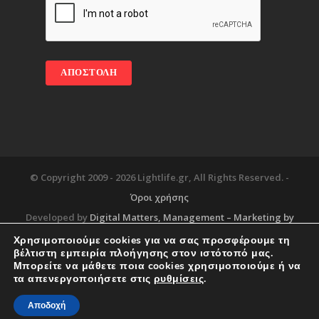
© Copyright 2009 -
2026 Lightlife.gr, All Rights Reserved. -
Όροι χρήσης
Developed by
Digital Matters
, Management – Marketing by
Χρησιμοποιούμε cookies για να σας προσφέρουμε τη
βέλτιστη εμπειρία πλοήγησης στον ιστότοπό μας.
Μπορείτε να μάθετε ποια cookies χρησιμοποιούμε ή να
Blog
About
Services
Corporate Support
τα απενεργοποιήσετε στις
ρυθμίσεις
.
Workplace
Contact
Αποδοχή