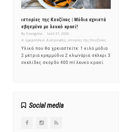
ότι,
ιστορίες της Κουζίνας | Μύδια αχνιστά
ημερο
νες;
σβησμένα με λευκό κρασί!
λαχαν
By Evangelia
Ιούλ 31, 2026
By Evan
ζίνας
in
ημερολόγιο Διατροφής
,
ιστορίες της Κουζίνας
in
ημερ
ια
Υλικά που θα χρειαστείτε: 1 κιλό μύδια
Σύμφω
, στο
2 μέτρια κρεμμύδια 2 κλωνάρια σέλερι 3
αυτοί
ς,
σκελίδες σκόρδο 400 ml λευκό κρασί.
είναι
αναπτ
Social media