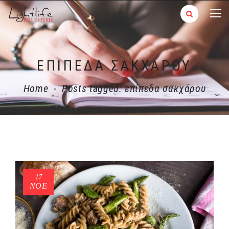
ΕΠΊΠΕΔΑ ΣΑΚΧΆΡΟΥ
Home
-
Posts tagged: επίπεδα σακχάρου
17
ΝΟΈ