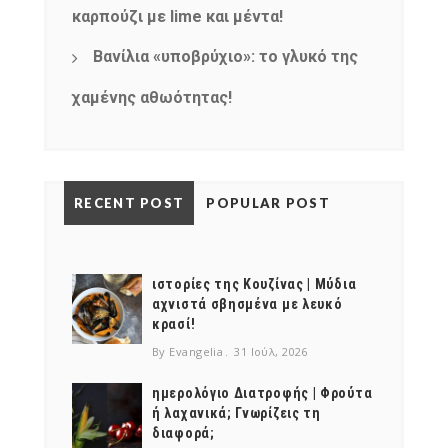
καρπούζι με lime και μέντα!
Βανίλια «υποβρύχιο»: το γλυκό της
χαμένης αθωότητας!
RECENT POST
POPULAR POST
ιστορίες της Κουζίνας | Μύδια
αχνιστά σβησμένα με λευκό
κρασί!
By Evangelia
31 Ιούλ, 2026
ημερολόγιο Διατροφής | Φρούτα
ή λαχανικά; Γνωρίζεις τη
διαφορά;