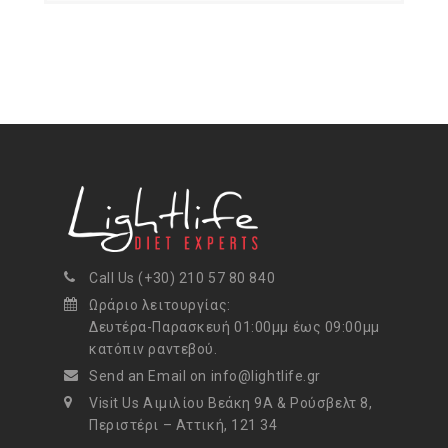
Call Us (+30) 210 57 80 840
Ωράριο λειτουργίας:
Δευτέρα-Παρασκευή 01:00μμ έως 09:00μμ
κατόπιν ραντεβού.
Send an Email on info@lightlife.gr
Visit Us Αιμιλίου Βεάκη 9Α & Ρούσβελτ 8,
Περιστέρι – Αττική, 121 34