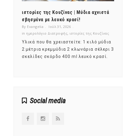
ότι,
ιστορίες της Κουζίνας | Μύδια αχνιστά
ημερο
νες;
σβησμένα με λευκό κρασί!
λαχαν
By Evangelia
Ιούλ 31, 2026
By Evan
ζίνας
in
ημερολόγιο Διατροφής
,
ιστορίες της Κουζίνας
in
ημερ
ια
Υλικά που θα χρειαστείτε: 1 κιλό μύδια
Σύμφω
, στο
2 μέτρια κρεμμύδια 2 κλωνάρια σέλερι 3
αυτοί
ς,
σκελίδες σκόρδο 400 ml λευκό κρασί.
είναι
αναπτ
Social media