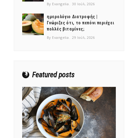
By Evangelia
30 Ιούλ, 2026
ημερολόγιο Διατροφής |
Γνώριζες ότι, το πεπόνι περιέχει
πολλές βιταμίνες;
NEWSLETTER
By Evangelia
29 Ιούλ, 2026
mel
y updates
fro
m
Get ti
your favorite
products
Featured posts