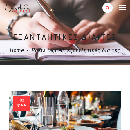
ΕΞΑΝΤΛΗΤΙΚΈΣ ΔΊΑΙΤΕΣ
Home
-
Posts tagged: εξαντλητικές δίαιτες
02
ΦΕΒ