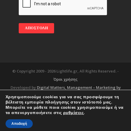
© Copyright 2009 -
2026 Lightlife.gr, All Rights Reserved. -
Όροι χρήσης
Developed by
Digital Matters
, Management – Marketing by
Χρησιμοποιούμε cookies για να σας προσφέρουμε τη
βέλτιστη εμπειρία πλοήγησης στον ιστότοπό μας.
Μπορείτε να μάθετε ποια cookies χρησιμοποιούμε ή να
Blog
About
Services
Corporate Support
τα απενεργοποιήσετε στις
ρυθμίσεις
.
Workplace
Contact
Αποδοχή