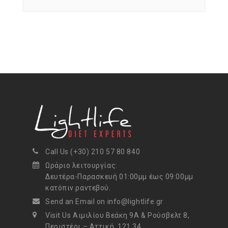
Call Us (+30) 210 57 80 840
Ωράριο λειτουργίας:
Δευτέρα-Παρασκευή 01:00μμ έως 09:00μμ
κατόπιν ραντεβού.
Send an Email on info@lightlife.gr
Visit Us Αιμιλίου Βεάκη 9Α & Ρούσβελτ 8,
Περιστέρι – Αττική, 121 34