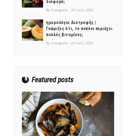
διαφορά;
By Evangelia
30 Ιούλ, 2026
ημερολόγιο Διατροφής |
Γνώριζες ότι, το πεπόνι περιέχει
πολλές βιταμίνες;
NEWSLETTER
By Evangelia
29 Ιούλ, 2026
mel
y updates
fro
m
Get ti
your favorite
products
Featured posts