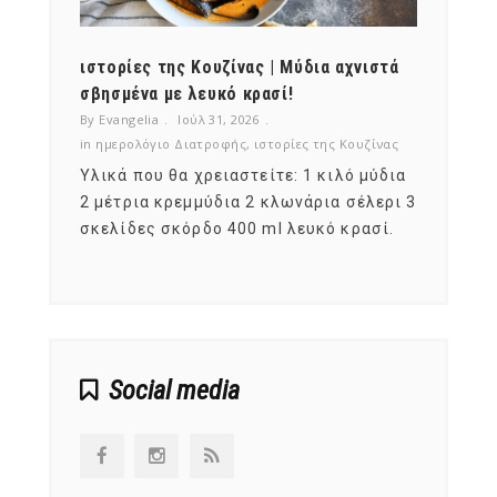
ότι,
ιστορίες της Κουζίνας | Μύδια αχνιστά
ημερο
νες;
σβησμένα με λευκό κρασί!
λαχαν
By Evangelia
Ιούλ 31, 2026
By Evan
ζίνας
in
ημερολόγιο Διατροφής
,
ιστορίες της Κουζίνας
in
ημερ
ια
Υλικά που θα χρειαστείτε: 1 κιλό μύδια
Σύμφω
, στο
2 μέτρια κρεμμύδια 2 κλωνάρια σέλερι 3
αυτοί
ς,
σκελίδες σκόρδο 400 ml λευκό κρασί.
είναι
αναπτ
Social media