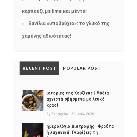
καρπούζι με lime και μέντα!
Βανίλια «υποβρύχιο»: το γλυκό της
χαμένης αθωότητας!
RECENT POST
POPULAR POST
ιστορίες της Κουζίνας | Μύδια
αχνιστά σβησμένα με λευκό
κρασί!
By Evangelia
31 Ιούλ, 2026
ημερολόγιο Διατροφής | Φρούτα
ή λαχανικά; Γνωρίζεις τη