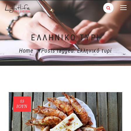
ΕΛΛΗΝΙΚΌ ΤΥΡΊ
Home
-
Posts tagged: Ελληνικό τυρί
03
ΙΟΎΝ