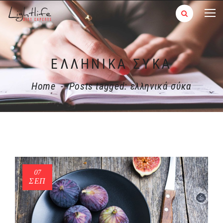
ΕΛΛΗΝΙΚΆ ΣΎΚΑ
Home
-
Posts tagged: ελληνικά σύκα
07
ΣΕΠ