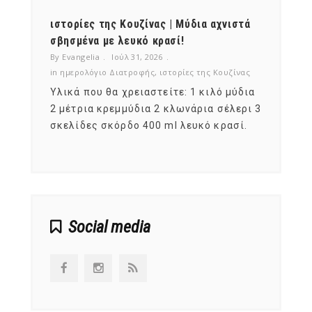
ότι,
ιστορίες της Κουζίνας | Μύδια αχνιστά
ημερο
νες;
σβησμένα με λευκό κρασί!
λαχαν
By Evangelia
Ιούλ 31, 2026
By Evan
ζίνας
in
ημερολόγιο Διατροφής
,
ιστορίες της Κουζίνας
in
ημερ
ια
Υλικά που θα χρειαστείτε: 1 κιλό μύδια
Σύμφω
, στο
2 μέτρια κρεμμύδια 2 κλωνάρια σέλερι 3
αυτοί
ς,
σκελίδες σκόρδο 400 ml λευκό κρασί.
είναι
αναπτ
Social media