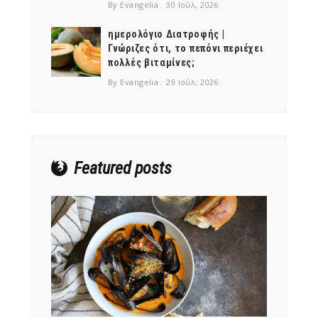
By Evangelia
30 Ιούλ, 2026
ημερολόγιο Διατροφής |
Γνώριζες ότι, το πεπόνι περιέχει
πολλές βιταμίνες;
NEWSLETTER
By Evangelia
29 Ιούλ, 2026
mel
y updates
fro
m
Get ti
your favorite
products
Featured posts