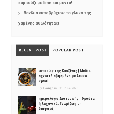
καρπούζι με lime και μέντα!
Βανίλια «υποβρύχιο»: το γλυκό της
χαμένης αθωότητας!
RECENT POST
POPULAR POST
ιστορίες της Κουζίνας | Μύδια
αχνιστά σβησμένα με λευκό
κρασί!
By Evangelia
31 Ιούλ, 2026
ημερολόγιο Διατροφής | Φρούτα
ή λαχανικά; Γνωρίζεις τη
διαφορά;