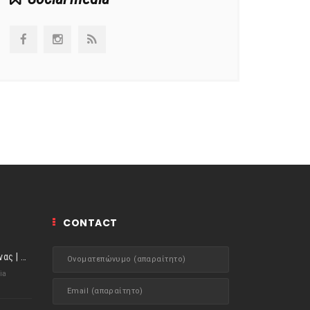
CONTACT
ιστορίες της Κουζίνας | Μύδια αχνιστά σβησμένα με λευκό κρασί!
ia