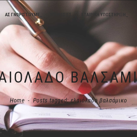
ΑΣ ΓΝΩΡΙΣΤΟΥΜΕ_
ΥΠΗΡΕΣΙΕΣ_
ΕΤΑΙΡΙΚΗ ΥΠΟΣΤΗΡΙΞΗ_
ΑΙΌΛΑΔΟ ΒΑΛΣΆΜ
Home
-
Posts tagged: ελαιόλαδο βαλσάμικο