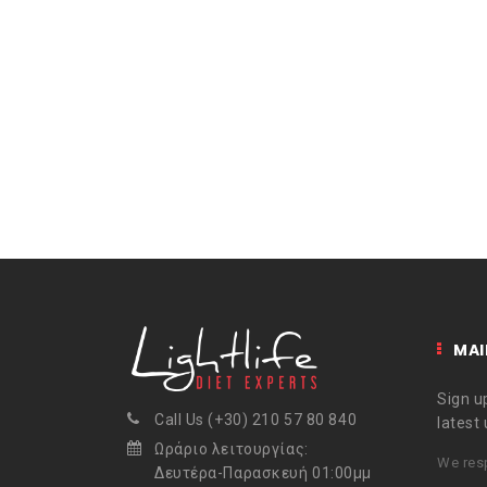
MAI
Sign up
Call Us (+30) 210 57 80 840
latest
Ωράριο λειτουργίας:
We resp
Δευτέρα-Παρασκευή 01:00μμ