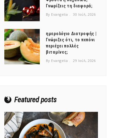
Γνωρίζεις τη διαφορά;
By Evangelia
30 Ιούλ, 2026
ημερολόγιο Διατροφής |
Γνώριζες ότι, το πεπόνι
περιέχει πολλές
βιταμίνες;
By Evangelia
29 Ιούλ, 2026
Featured posts