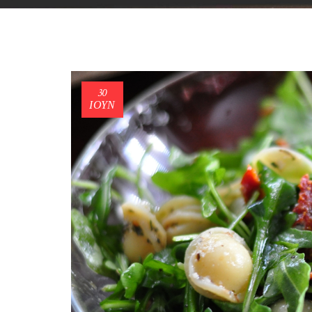
30
ΙΟΎΝ