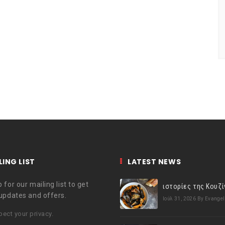
LING LIST
LATEST NEWS
 for our mailing list to get
 updates and offers.
Ιούλ 31, 2026
By Evangel
ect your privacy.