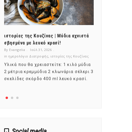
ιστορίες της Κουζίνας | Μύδια αχνιστά
ημερολόγιο Δ
σβησμένα με λευκό κρασί!
λαχανικά; Γν
By Evangelia
Ιούλ 31, 2026
By Evangelia
Ιο
in
ημερολόγιο Διατροφής
,
ιστορίες της Κουζίνας
in
ημερολόγιο Δ
Υλικά που θα χρειαστείτε: 1 κιλό μύδια
Σύμφωνα με τ
2 μέτρια κρεμμύδια 2 κλωνάρια σέλερι 3
αυτοί που με
σκελίδες σκόρδο 400 ml λευκό κρασί.
είναι το μέρ
αναπτύσσετα
Social media