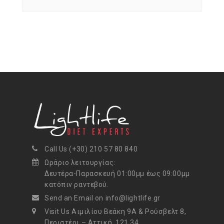
Call Us (+30) 210 57 80 840
Ωράριο λειτουργίας:
Δευτέρα-Παρασκευή 01:00μμ έως 09:00μμ
κατόπιν ραντεβού.
Send an Email on info@lightlife.gr
Visit Us Αιμιλίου Βεάκη 9Α & Ρούσβελτ 8,
Περιστέρι – Αττική, 121 34