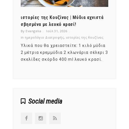
ότι,
ιστορίες της Κουζίνας | Μύδια αχνιστά
ημερο
νες;
σβησμένα με λευκό κρασί!
λαχαν
By Evangelia
Ιούλ 31, 2026
By Evan
ζίνας
in
ημερολόγιο Διατροφής
,
ιστορίες της Κουζίνας
in
ημερ
ια
Υλικά που θα χρειαστείτε: 1 κιλό μύδια
Σύμφω
, στο
2 μέτρια κρεμμύδια 2 κλωνάρια σέλερι 3
αυτοί
ς,
σκελίδες σκόρδο 400 ml λευκό κρασί.
είναι
αναπτ
Social media