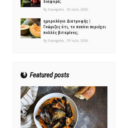
διαφορά;
By Evangelia
30 Ιούλ, 2026
ημερολόγιο Διατροφής |
Γνώριζες ότι, το πεπόνι περιέχει
πολλές βιταμίνες;
NEWSLETTER
By Evangelia
29 Ιούλ, 2026
mel
y updates
fro
m
Get ti
your favorite
products
Featured posts