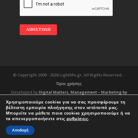
© Copyright 2009 -
2026 Lightlife.gr, All Rights Reserved. -
Όροι χρήσης
Developed by
Digital Matters
, Management – Marketing by
Χρησιμοποιούμε cookies για να σας προσφέρουμε τη
βέλτιστη εμπειρία πλοήγησης στον ιστότοπό μας.
Μπορείτε να μάθετε ποια cookies χρησιμοποιούμε ή να
Blog
About
Services
Corporate Support
τα απενεργοποιήσετε στις
ρυθμίσεις
.
Workplace
Contact
Αποδοχή