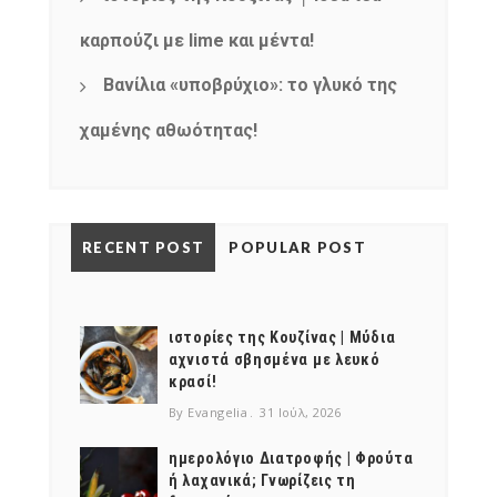
καρπούζι με lime και μέντα!
Βανίλια «υποβρύχιο»: το γλυκό της
χαμένης αθωότητας!
RECENT POST
POPULAR POST
ιστορίες της Κουζίνας | Μύδια
αχνιστά σβησμένα με λευκό
κρασί!
By Evangelia
31 Ιούλ, 2026
ημερολόγιο Διατροφής | Φρούτα
ή λαχανικά; Γνωρίζεις τη