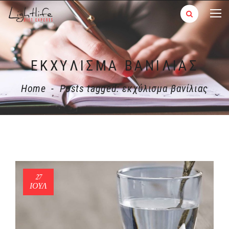
ΕΚΧΎΛΙΣΜΑ ΒΑΝΊΛΙΑΣ
Home
-
Posts tagged: εκχύλισμα βανίλιας
27
ΙΟΎΛ