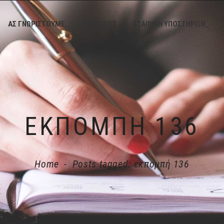
ΑΣ ΓΝΩΡΙΣΤΟΥΜΕ_
ΥΠΗΡΕΣΙΕΣ_
ΕΤΑΙΡΙΚΗ ΥΠΟΣΤΗΡΙΞΗ_
ΕΚΠΟΜΠΉ 136
Home
-
Posts tagged: εκπομπή 136