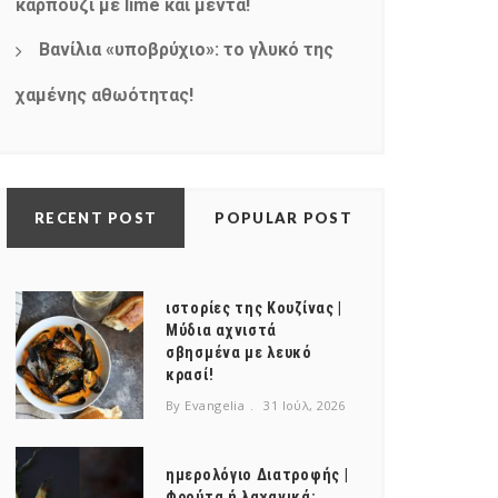
καρπούζι με lime και μέντα!
Βανίλια «υποβρύχιο»: το γλυκό της
χαμένης αθωότητας!
RECENT POST
POPULAR POST
ιστορίες της Κουζίνας |
Μύδια αχνιστά
σβησμένα με λευκό
κρασί!
By Evangelia
31 Ιούλ, 2026
ημερολόγιο Διατροφής |
Φρούτα ή λαχανικά;