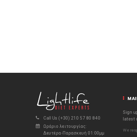
MAI
Sign up
Call Us (+30) 210 57 80 840
latest
Ωράριο λειτουργίας:
We resp
Δευτέρα-Παρασκευή 01:00μμ