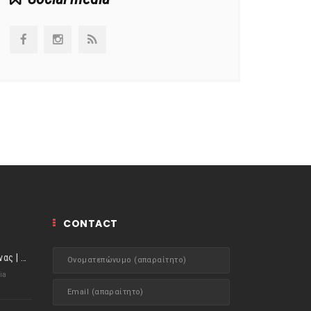
CONTACT
ιστορίες της Κουζίνας | Μύδια αχνιστά σβησμένα με λευκό κρασί!
ia