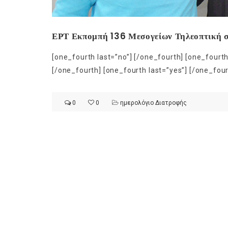
ΕΡΤ Εκπομπή 136 Μεσογείων Τηλεοπτική σ
[one_fourth last=”no”] [/one_fourth] [one_fourth
[/one_fourth] [one_fourth last=”yes”] [/one_four
0
0
ημερολόγιο Διατροφής