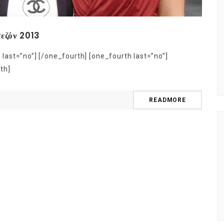
εζόν 2013
 last=”no”] [/one_fourth] [one_fourth last=”no”]
th]
READMORE