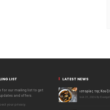
LING LIST
LATEST NEWS
 for our mailing list to get
 updates and offers.
Ιούλ 31, 2026
By Evangel
ect your privacy.