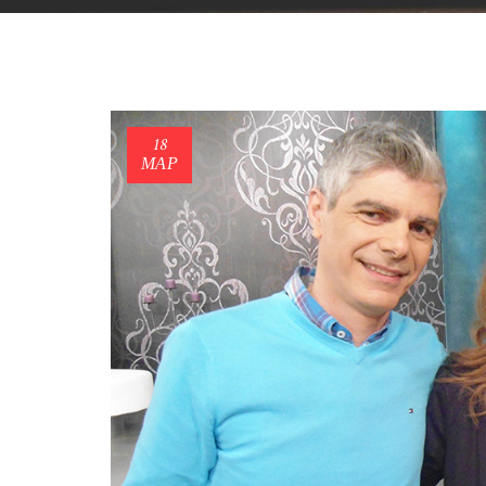
18
ΜΑΡ