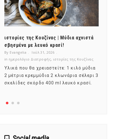
ιστορίες της Κουζίνας | Μύδια αχνιστά
ημερολόγιο Δ
σβησμένα με λευκό κρασί!
λαχανικά; Γν
By Evangelia
Ιούλ 31, 2026
By Evangelia
Ιο
in
ημερολόγιο Διατροφής
,
ιστορίες της Κουζίνας
in
ημερολόγιο Δ
Υλικά που θα χρειαστείτε: 1 κιλό μύδια
Σύμφωνα με τ
2 μέτρια κρεμμύδια 2 κλωνάρια σέλερι 3
αυτοί που με
σκελίδες σκόρδο 400 ml λευκό κρασί.
είναι το μέρ
αναπτύσσετα
Social media