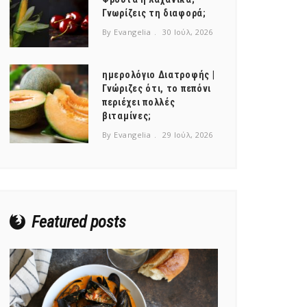
Γνωρίζεις τη διαφορά;
By Evangelia
30 Ιούλ, 2026
ημερολόγιο Διατροφής |
Γνώριζες ότι, το πεπόνι
περιέχει πολλές
βιταμίνες;
By Evangelia
29 Ιούλ, 2026
Featured posts