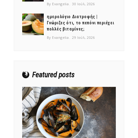
By Evangelia
30 Ιούλ, 2026
ημερολόγιο Διατροφής |
Γνώριζες ότι, το πεπόνι περιέχει
πολλές βιταμίνες;
NEWSLETTER
By Evangelia
29 Ιούλ, 2026
mel
y updates
fro
m
Get ti
your favorite
products
Featured posts