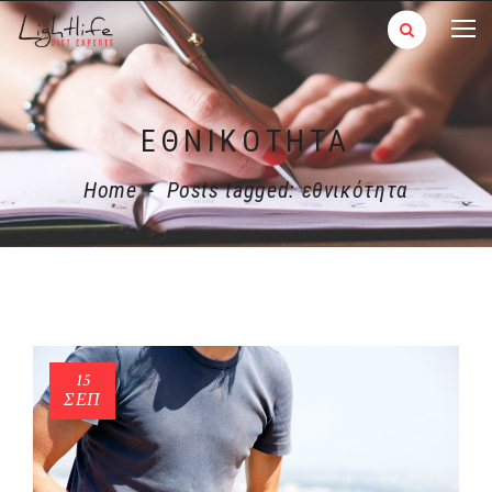
ΕΘΝΙΚΌΤΗΤΑ
Home
-
Posts tagged: εθνικότητα
15
ΣΕΠ