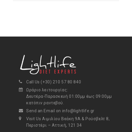
Call Us (+30) 210 57 80 840
Ωράριο λειτουργίας:
Δευτέρα-Παρασκευή 01:00μμ έως 09:00μμ
κατόπιν ραντεβού.
Send an Email on info@lightlife.gr
Visit Us Αιμιλίου Βεάκη 9Α & Ρούσβελτ 8,
Περιστέρι – Αττική, 121 34