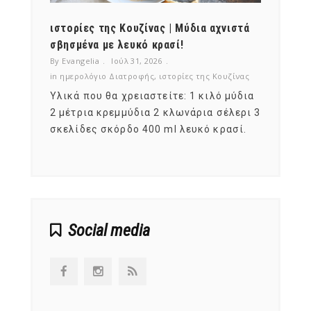
ότι,
ιστορίες της Κουζίνας | Μύδια αχνιστά
ημερο
νες;
σβησμένα με λευκό κρασί!
λαχαν
By Evangelia
Ιούλ 31, 2026
By Evan
ζίνας
in
ημερολόγιο Διατροφής
,
ιστορίες της Κουζίνας
in
ημερ
ια
Υλικά που θα χρειαστείτε: 1 κιλό μύδια
Σύμφω
, στο
2 μέτρια κρεμμύδια 2 κλωνάρια σέλερι 3
αυτοί
ς,
σκελίδες σκόρδο 400 ml λευκό κρασί.
είναι
αναπτ
Social media