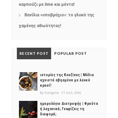
καρπούζι με lime και μέντα!
Βανίλια «υποβρύχιο»: το γλυκό της
χαμένης αθωότητας!
RECENT POST
POPULAR POST
ιστορίες της Κουζίνας | Μύδια
αχνιστά σβησμένα με λευκό
κρασί!
By Evangelia
31 Ιούλ, 2026
ημερολόγιο Διατροφής | Φρούτα
ή λαχανικά; Γνωρίζεις τη
διαφορά;