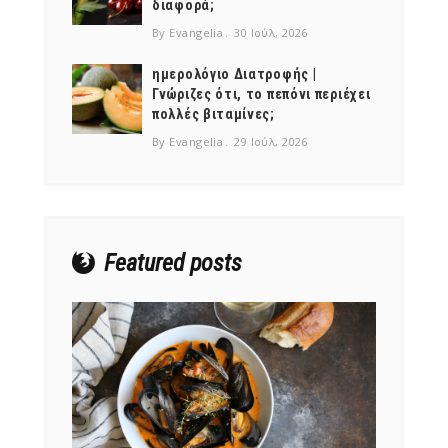
διαφορά;
By Evangelia
30 Ιούλ, 2026
ημερολόγιο Διατροφής |
Γνώριζες ότι, το πεπόνι περιέχει
πολλές βιταμίνες;
NEWSLETTER
By Evangelia
29 Ιούλ, 2026
mel
y updates
fro
m
Get ti
your favorite
products
Featured posts