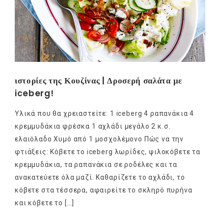
ιστορίες της Κουζίνας | Δροσερή σαλάτα με
iceberg!
Υλικά που θα χρειαστείτε: 1 iceberg 4 ραπανάκια 4
κρεμμυδάκια φρέσκα 1 αχλάδι μεγάλο 2 κ.σ.
ελαιόλαδο Xυμό από 1 μοσχολέμονο Πώς να την
φτιάξεις: Κόβετε το iceberg λωρίδες, ψιλοκόβετε τα
κρεμμυδάκια, τα ραπανάκια σε ροδέλες και τα
ανακατεύετε όλα μαζί. Καθαρίζετε το αχλάδι, το
κόβετε στα τέσσερα, αφαιρείτε το σκληρό πυρήνα
και κόβετε το […]