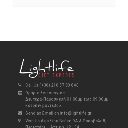
Call Us (+30) 210 57 80 840
Ωράριο λειτουργίας:
Δευτέρα-Παρασκευή 01:00μμ έως 09:00μμ
κατόπιν ραντεβού.
Send an Email on info@lightlife.gr
Visit Us Αιμιλίου Βεάκη 9Α & Ρούσβελτ 8,
Περιστέρι – Αττική, 121 34