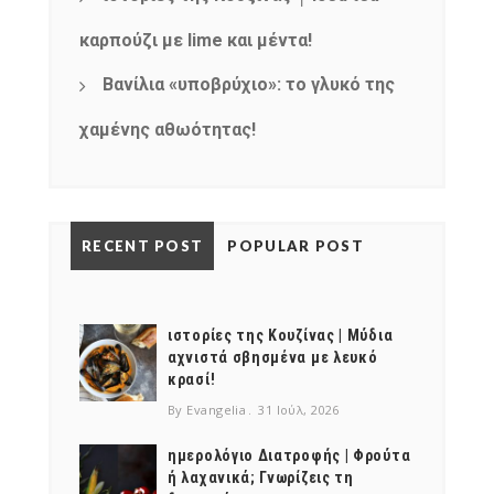
καρπούζι με lime και μέντα!
Βανίλια «υποβρύχιο»: το γλυκό της
χαμένης αθωότητας!
RECENT POST
POPULAR POST
ιστορίες της Κουζίνας | Μύδια
αχνιστά σβησμένα με λευκό
κρασί!
By Evangelia
31 Ιούλ, 2026
ημερολόγιο Διατροφής | Φρούτα
ή λαχανικά; Γνωρίζεις τη