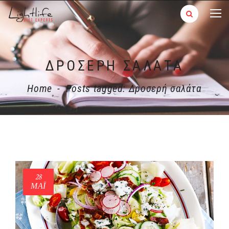
ΔΡΟΣΕΡΉ ΣΑΛΆΤΑ
Home
-
Posts tagged: Δροσερή σαλάτα
28
ΜΑΪ́