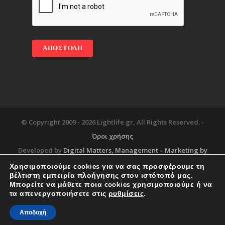
© Copyright 2009 -
2026 Lightlife.gr, All Rights Reserved. -
Όροι χρήσης
Developed by
Digital Matters
, Management – Marketing by
Χρησιμοποιούμε cookies για να σας προσφέρουμε τη
βέλτιστη εμπειρία πλοήγησης στον ιστότοπό μας.
Μπορείτε να μάθετε ποια cookies χρησιμοποιούμε ή να
Blog
About
Services
Corporate Support
τα απενεργοποιήσετε στις
ρυθμίσεις
.
Workplace
Contact
Αποδοχή