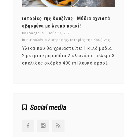
ότι,
ιστορίες της Κουζίνας | Μύδια αχνιστά
ημερο
νες;
σβησμένα με λευκό κρασί!
λαχαν
By Evangelia
Ιούλ 31, 2026
By Evan
ζίνας
in
ημερολόγιο Διατροφής
,
ιστορίες της Κουζίνας
in
ημερ
ια
Υλικά που θα χρειαστείτε: 1 κιλό μύδια
Σύμφω
, στο
2 μέτρια κρεμμύδια 2 κλωνάρια σέλερι 3
αυτοί
ς,
σκελίδες σκόρδο 400 ml λευκό κρασί.
είναι
αναπτ
Social media