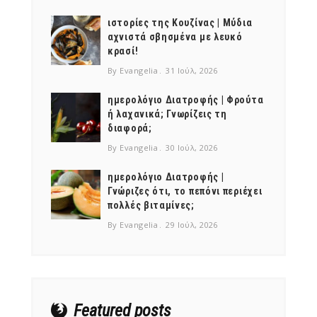
ιστορίες της Κουζίνας | Μύδια
αχνιστά σβησμένα με λευκό
κρασί!
By Evangelia
31 Ιούλ, 2026
ημερολόγιο Διατροφής | Φρούτα
ή λαχανικά; Γνωρίζεις τη
διαφορά;
By Evangelia
30 Ιούλ, 2026
ημερολόγιο Διατροφής |
Γνώριζες ότι, το πεπόνι περιέχει
πολλές βιταμίνες;
By Evangelia
29 Ιούλ, 2026
Featured posts