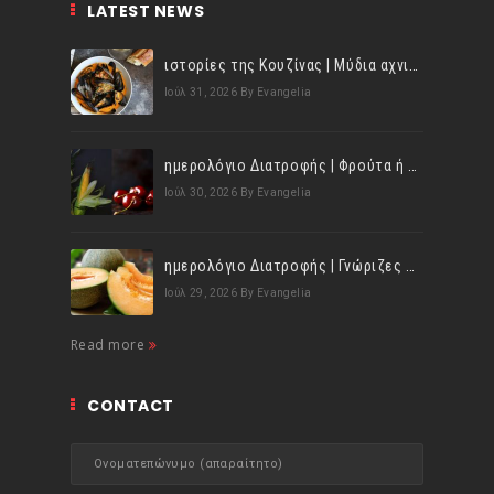
LATEST NEWS
ιστορίες της Κουζίνας | Μύδια αχνιστά σβησμένα με λευκό κρασί!
Ιούλ 31, 2026
By Evangelia
ημερολόγιο Διατροφής | Φρούτα ή λαχανικά; Γνωρίζεις τη διαφορά;
Ιούλ 30, 2026
By Evangelia
ημερολόγιο Διατροφής | Γνώριζες ότι, το πεπόνι περιέχει πολλές βιταμίνες;
Ιούλ 29, 2026
By Evangelia
Read more
CONTACT