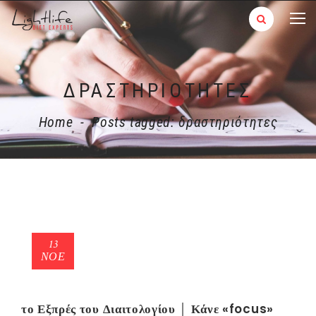
ΔΡΑΣΤΗΡΙΌΤΗΤΕΣ
Home
-
Posts tagged: δραστηριότητες
13
ΝΟΈ
το Εξπρές του Διαιτολογίου │ Κάνε «focus»