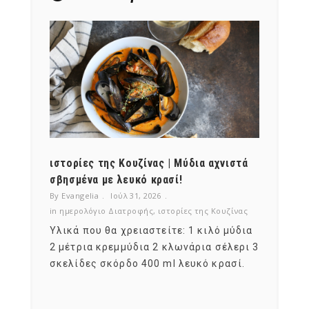
NEWSLETTER
mel
y updates
fro
m
Get ti
your favorite
products
ότι,
ιστορίες της Κουζίνας | Μύδια αχνιστά
ημερο
νες;
σβησμένα με λευκό κρασί!
λαχαν
By Evangelia
Ιούλ 31, 2026
By Evan
ζίνας
in
ημερολόγιο Διατροφής
,
ιστορίες της Κουζίνας
in
ημερ
ια
Υλικά που θα χρειαστείτε: 1 κιλό μύδια
Σύμφω
, στο
2 μέτρια κρεμμύδια 2 κλωνάρια σέλερι 3
αυτοί
ς,
σκελίδες σκόρδο 400 ml λευκό κρασί.
είναι
αναπτ