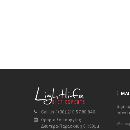
MAI
Sign up
Call Us (+30) 210 57 80 840
latest
Ωράριο λειτουργίας:
We resp
Δευτέρα-Παρασκευή 01:00μμ