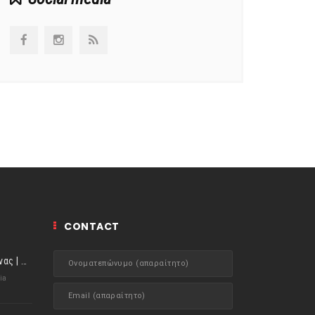
CONTACT
ιστορίες της Κουζίνας | Μύδια αχνιστά σβησμένα με λευκό κρασί!
ia