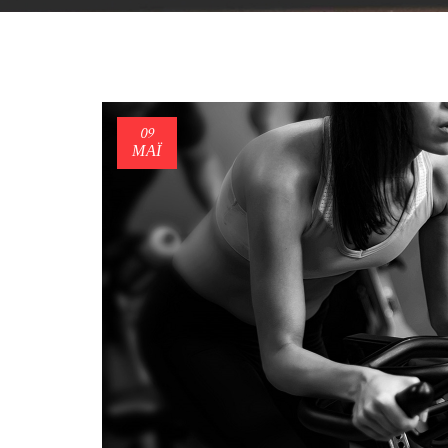
09
ΜΑΪ́