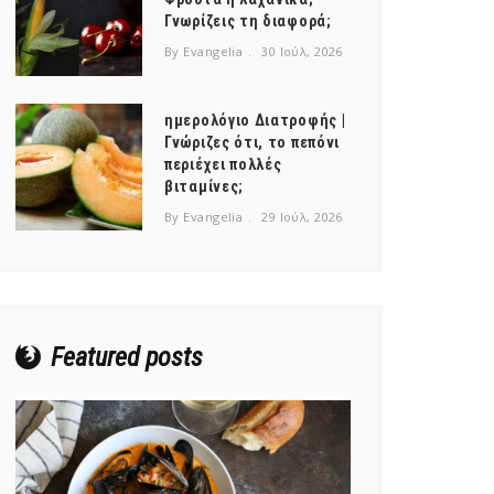
Γνωρίζεις τη διαφορά;
By Evangelia
30 Ιούλ, 2026
ημερολόγιο Διατροφής |
Γνώριζες ότι, το πεπόνι
περιέχει πολλές
βιταμίνες;
By Evangelia
29 Ιούλ, 2026
Featured posts