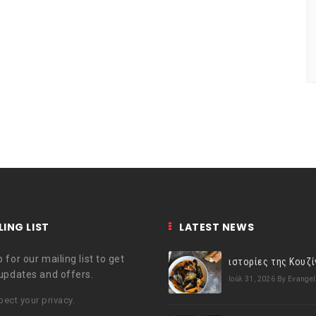
LING LIST
LATEST NEWS
 for our mailing list to get
 updates and offers.
Ιούλ 31, 2026
By Evangel
ect your privacy.