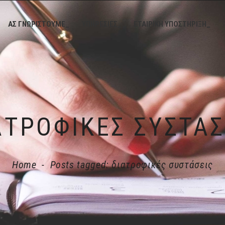
ΑΣ ΓΝΩΡΙΣΤΟΥΜΕ_
ΥΠΗΡΕΣΙΕΣ_
ΕΤΑΙΡΙΚΗ ΥΠΟΣΤΗΡΙΞΗ_
ΑΤΡΟΦΙΚΈΣ ΣΥΣΤΆΣ
Home
-
Posts tagged: διατροφικές συστάσεις