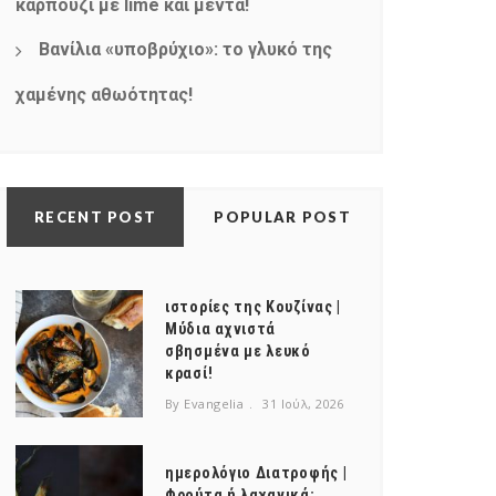
καρπούζι με lime και μέντα!
Βανίλια «υποβρύχιο»: το γλυκό της
χαμένης αθωότητας!
RECENT POST
POPULAR POST
ιστορίες της Κουζίνας |
Μύδια αχνιστά
σβησμένα με λευκό
κρασί!
By Evangelia
31 Ιούλ, 2026
ημερολόγιο Διατροφής |
Φρούτα ή λαχανικά;