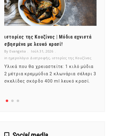
ιστορίες της Κουζίνας | Μύδια αχνιστά
ημερολόγιο Δ
σβησμένα με λευκό κρασί!
λαχανικά; Γν
By Evangelia
Ιούλ 31, 2026
By Evangelia
Ιο
in
ημερολόγιο Διατροφής
,
ιστορίες της Κουζίνας
in
ημερολόγιο Δ
Υλικά που θα χρειαστείτε: 1 κιλό μύδια
Σύμφωνα με τ
2 μέτρια κρεμμύδια 2 κλωνάρια σέλερι 3
αυτοί που με
σκελίδες σκόρδο 400 ml λευκό κρασί.
είναι το μέρ
αναπτύσσετα
Social media