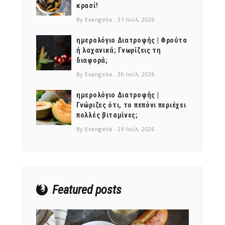
κρασί!
By Evangelia
31 Ιούλ, 2026
ημερολόγιο Διατροφής | Φρούτα
ή λαχανικά; Γνωρίζεις τη
διαφορά;
By Evangelia
30 Ιούλ, 2026
ημερολόγιο Διατροφής |
Γνώριζες ότι, το πεπόνι περιέχει
πολλές βιταμίνες;
By Evangelia
29 Ιούλ, 2026
Featured posts