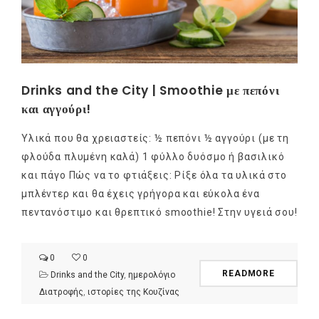
Drinks and the City | Smoothie με πεπόνι
και αγγούρι!
Υλικά που θα χρειαστείς: ½ πεπόνι ½ αγγούρι (με τη
φλούδα πλυμένη καλά) 1 φύλλο δυόσμο ή βασιλικό
και πάγο Πώς να το φτιάξεις: Ρίξε όλα τα υλικά στο
μπλέντερ και θα έχεις γρήγορα και εύκολα ένα
πεντανόστιμο και θρεπτικό smoothie! Στην υγειά σου!
0
0
READMORE
Drinks and the City
,
ημερολόγιο
Διατροφής
,
ιστορίες της Κουζίνας