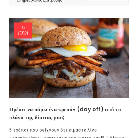
ημερολόγιο Διατροφής
13
ΙΟΎΛ
NEWSLETTER
mel
y updates
fro
m
Get ti
your favorite
products
Πρέπει να πάρω ένα «ρεπό» (day off) από το
πλάνο της δίαιτας μου;
5 τρόποι που δείχνουν ότι είμαστε λίγο
«μπερδεμένοι» σχετικά με την δίαιτα μας!!! Η δίαιτα