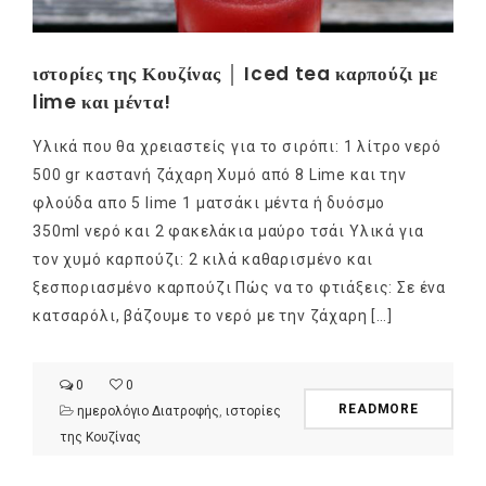
ιστορίες της Κουζίνας │ Iced tea καρπούζι με
lime και μέντα!
Υλικά που θα χρειαστείς για το σιρόπι: 1 λίτρο νερό
500 gr καστανή ζάχαρη Χυμό από 8 Lime και την
φλούδα απο 5 lime 1 ματσάκι μέντα ή δυόσμο
350ml νερό και 2 φακελάκια μαύρο τσάι Υλικά για
τον χυμό καρπούζι: 2 κιλά καθαρισμένο και
ξεσποριασμένο καρπούζι Πώς να το φτιάξεις: Σε ένα
κατσαρόλι, βάζουμε το νερό με την ζάχαρη […]
0
0
READMORE
ημερολόγιο Διατροφής
,
ιστορίες
της Κουζίνας