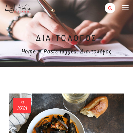
ΔΙΑΙΤΟΛΌΓΟΣ
Home
-
Posts tagged: Διαιτολόγος
31
ΙΟΎΛ