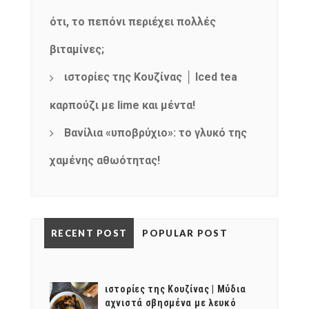
ότι, το πεπόνι περιέχει πολλές
βιταμίνες;
ιστορίες της Κουζίνας │ Iced tea
καρπούζι με lime και μέντα!
Βανίλια «υποβρύχιο»: το γλυκό της
χαμένης αθωότητας!
RECENT POST
POPULAR POST
ιστορίες της Κουζίνας | Μύδια
αχνιστά σβησμένα με λευκό