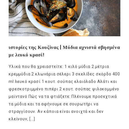
ιστορίες της Κουζίνας | Μύδια αχνιστά σβησμένα
με λευκό κρασί!
Υλικά που θα χρειαστείτε: 1 κιλό μύδια 2 μέτρια
κρεμμύδια 2 κλωνάρια σέλερι 3 σκελίδες σκόρδο 400
ml λευκό κρασί 1 κουτ. σούπας ελαιόλαδο Αλάτι και
φρεσκοτριμμένο πιπέρι 2 κουτ. σούπας ψιλοκομμένο
μαϊντανό Πώς να τα φτιάξετε: Πλένουμε προσεχτικά
τα μύδια και τα αφήνουμε σε σουρωτήρι να
στραγγίσουν. Αν κάποια είναι ανοιχτά και δεν
κλείνουν, […]