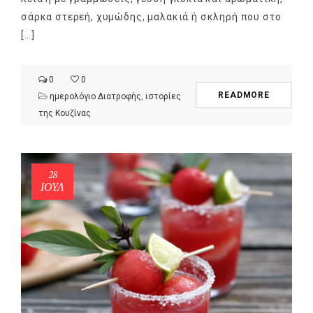
σάρκα στερεή, χυμώδης, μαλακιά ή σκληρή που στο
[…]
0
0
READMORE
ημερολόγιο Διατροφής
,
ιστορίες
της Κουζίνας
28
ΙΟΎΛ