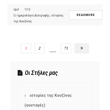
0
0
READMORE
ημερολόγιο Διατροφής
,
ιστορίες
της Κουζίνας
1
2
…
71
Οι Στήλες μας
ιστορίες της Κουζίνας
(συνταγές)