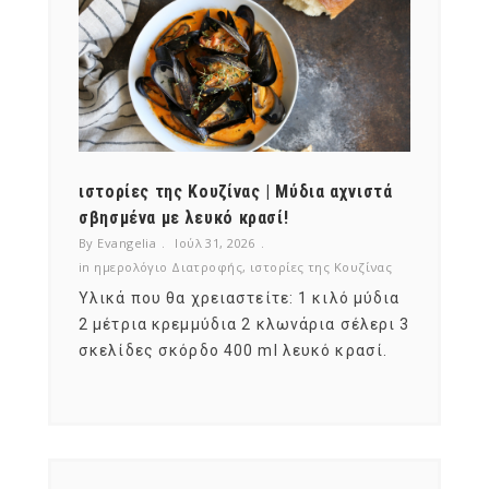
ότι,
ιστορίες της Κουζίνας | Μύδια αχνιστά
ημερο
νες;
σβησμένα με λευκό κρασί!
λαχαν
By Evangelia
Ιούλ 31, 2026
By Evan
ζίνας
in
ημερολόγιο Διατροφής
,
ιστορίες της Κουζίνας
in
ημερ
ια
Υλικά που θα χρειαστείτε: 1 κιλό μύδια
Σύμφω
, στο
2 μέτρια κρεμμύδια 2 κλωνάρια σέλερι 3
αυτοί
ς,
σκελίδες σκόρδο 400 ml λευκό κρασί.
είναι
αναπτ