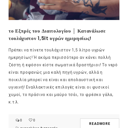
το Εξπρές του Διαιτολογίου │ Κατανάλωσε
τουλάχιστον 1,5lt υγρών ημερησίως!
Πρέπει να πίνετε τουλάχιστον 1,5 λίτρο υγρών
ημερησίως! Ή ακόμα περισσότερο αν κάνει πολλή
ζέστη ή εφόσον είστε σωματικά δραστήριοι! Το νερό
είναι προφανώς μια καλή πηγή υγρών, αλλά η
ποικιλία μπορεί να είναι και απολαυστική και
υγιεινή! Εναλλακτικές επιλογές είναι οι φυσικοί
χυμοί, το πράσινο και μαύρο τσάι, το φρέσκο γάλα,
κ.τ.λ.
0
0
READMORE