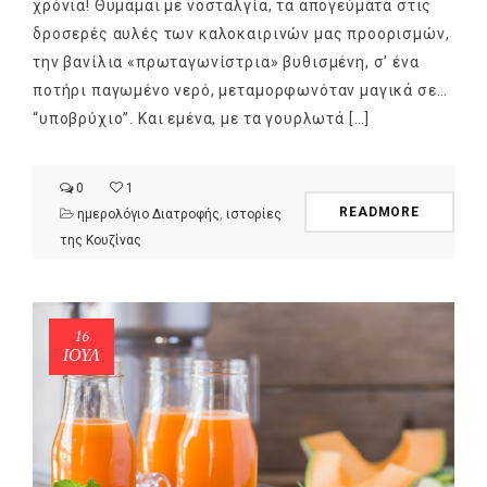
χρόνια! Θυμάμαι με νοσταλγία, τα απογεύματα στις
δροσερές αυλές των καλοκαιρινών μας προορισμών,
την βανίλια «πρωταγωνίστρια» βυθισμένη, σ’ ένα
ποτήρι παγωμένο νερό, μεταμορφωνόταν μαγικά σε…
“υποβρύχιο”. Και εμένα, με τα γουρλωτά […]
0
1
READMORE
ημερολόγιο Διατροφής
,
ιστορίες
της Κουζίνας
16
ΙΟΎΛ