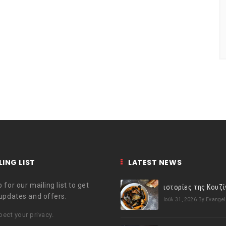
LING LIST
LATEST NEWS
 for our mailing list to get
 updates and offers.
Ιούλ 31, 2026
By Evangel
ect your privacy.