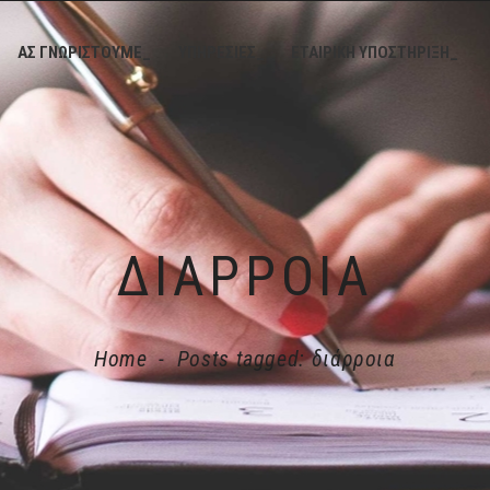
ΑΣ ΓΝΩΡΙΣΤΟΥΜΕ_
ΥΠΗΡΕΣΙΕΣ_
ΕΤΑΙΡΙΚΗ ΥΠΟΣΤΗΡΙΞΗ_
ΔΙΆΡΡΟΙΑ
Home
-
Posts tagged: διάρροια