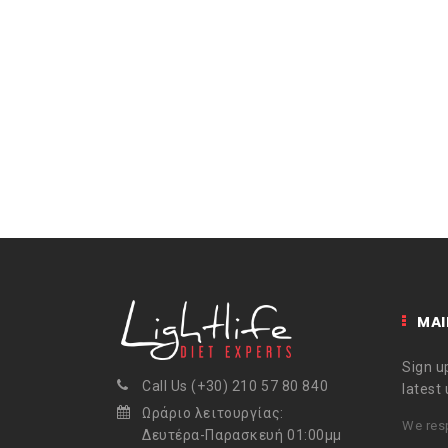
MAI
Sign up
Call Us (+30) 210 57 80 840
latest
Ωράριο λειτουργίας:
We resp
Δευτέρα-Παρασκευή 01:00μμ