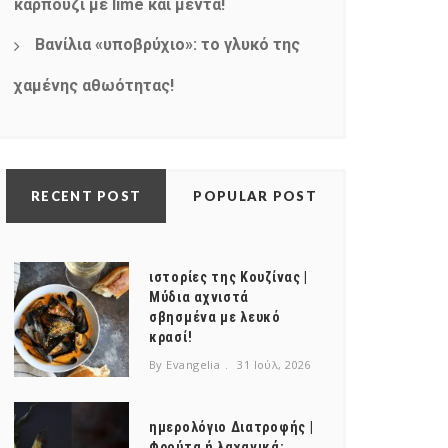
καρπούζι με lime και μέντα!
Βανίλια «υποβρύχιο»: το γλυκό της
χαμένης αθωότητας!
RECENT POST
POPULAR POST
ιστορίες της Κουζίνας |
Μύδια αχνιστά
σβησμένα με λευκό
κρασί!
By Evangelia
31 Ιούλ, 2026
ημερολόγιο Διατροφής |
Φρούτα ή λαχανικά;