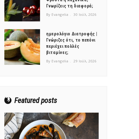
Γνωρίζεις τη διαφορά;
By Evangelia
30 Ιούλ, 2026
ημερολόγιο Διατροφής |
Γνώριζες ότι, το πεπόνι
περιέχει πολλές
βιταμίνες;
By Evangelia
29 Ιούλ, 2026
Featured posts