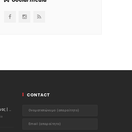
CONTACT
ιστορίες της Κουζίνας | Μύδια αχνιστά σβησμένα με λευκό κρασί!
ia