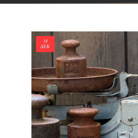
18
ΔΕΚ