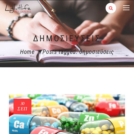
ΔΗΜΟΣΙΕΎΣΕΙΣ
Home
-
Posts tagged: δημοσιεύσεις
30
ΣΕΠ