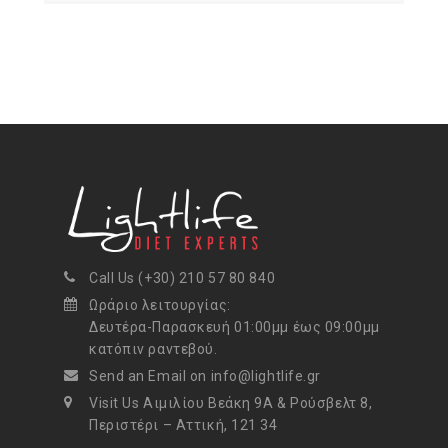
Call Us (+30) 210 57 80 840
Ωράριο λειτουργίας:
Δευτέρα-Παρασκευή 01:00μμ έως 09:00μμ
κατόπιν ραντεβού.
Send an Email on info@lightlife.gr
Visit Us Αιμιλίου Βεάκη 9Α & Ρούσβελτ 8,
Περιστέρι – Αττική, 121 34