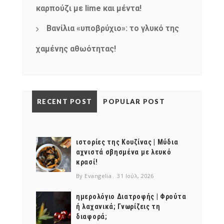
καρπούζι με lime και μέντα!
Βανίλια «υποβρύχιο»: το γλυκό της
χαμένης αθωότητας!
RECENT POST
POPULAR POST
ιστορίες της Κουζίνας | Μύδια
αχνιστά σβησμένα με λευκό
κρασί!
By Evangelia
31 Ιούλ, 2026
ημερολόγιο Διατροφής | Φρούτα
ή λαχανικά; Γνωρίζεις τη
διαφορά;