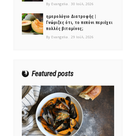
By Evangelia
30 Ιούλ, 2026
ημερολόγιο Διατροφής |
Γνώριζες ότι, το πεπόνι περιέχει
πολλές βιταμίνες;
NEWSLETTER
By Evangelia
29 Ιούλ, 2026
mel
y updates
fro
m
Get ti
your favorite
products
Featured posts