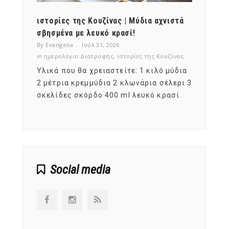
ότι,
ιστορίες της Κουζίνας | Μύδια αχνιστά
ημερο
νες;
σβησμένα με λευκό κρασί!
λαχαν
By Evangelia
Ιούλ 31, 2026
By Evan
ζίνας
in
ημερολόγιο Διατροφής
,
ιστορίες της Κουζίνας
in
ημερ
ια
Υλικά που θα χρειαστείτε: 1 κιλό μύδια
Σύμφω
, στο
2 μέτρια κρεμμύδια 2 κλωνάρια σέλερι 3
αυτοί
ς,
σκελίδες σκόρδο 400 ml λευκό κρασί.
είναι
αναπτ
Social media