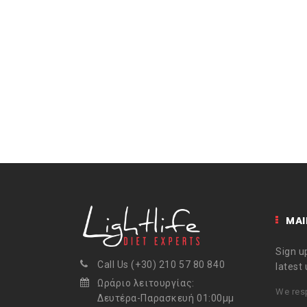
MAI
Sign up
Call Us (+30) 210 57 80 840
latest
Ωράριο λειτουργίας:
We resp
Δευτέρα-Παρασκευή 01:00μμ