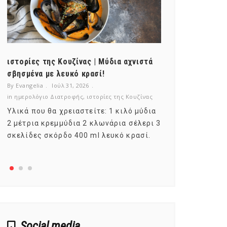
ιστορίες της Κουζίνας | Μύδια αχνιστά
ημερολόγιο Δ
σβησμένα με λευκό κρασί!
λαχανικά; Γν
By Evangelia
Ιούλ 31, 2026
By Evangelia
Ιο
in
ημερολόγιο Διατροφής
,
ιστορίες της Κουζίνας
in
ημερολόγιο Δ
Υλικά που θα χρειαστείτε: 1 κιλό μύδια
Σύμφωνα με τ
2 μέτρια κρεμμύδια 2 κλωνάρια σέλερι 3
αυτοί που με
σκελίδες σκόρδο 400 ml λευκό κρασί.
είναι το μέρ
αναπτύσσετα
Social media