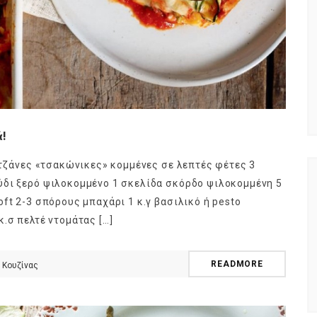
ά!
ιτζάνες «τσακώνικες» κομμένες σε λεπτές φέτες 3
ύδι ξερό ψιλοκομμένο 1 σκελίδα σκόρδο ψιλοκομμένη 5
ft 2-3 σπόρους μπαχάρι 1 κ.γ βασιλικό ή pesto
.σ πελτέ ντομάτας […]
READMORE
 Κουζίνας