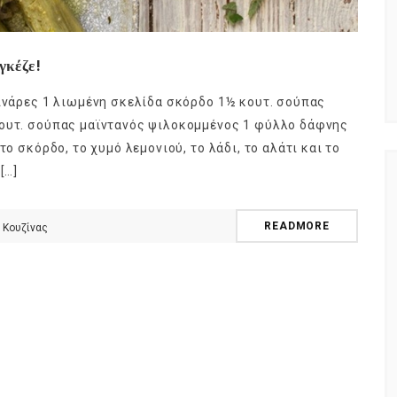
γκέζε!
κινάρες 1 λιωμένη σκελίδα σκόρδο 1½ κουτ. σούπας
κουτ. σούπας μαϊντανός ψιλοκομμένος 1 φύλλο δάφνης
το σκόρδο, το χυμό λεμονιού, το λάδι, το αλάτι και το
[…]
READMORE
 Κουζίνας
NEWSLETTER
t timely updates from your favorite products