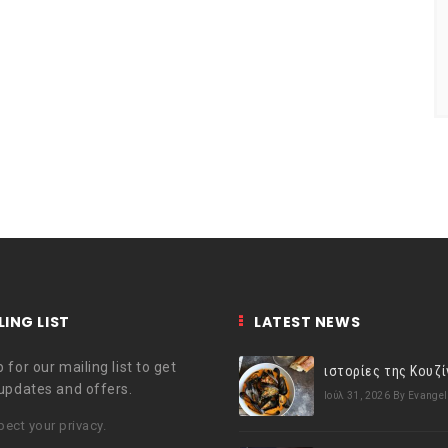
LING LIST
LATEST NEWS
 for our mailing list to get
 updates and offers.
Ιούλ 31, 2026
By Evangel
ect your privacy.