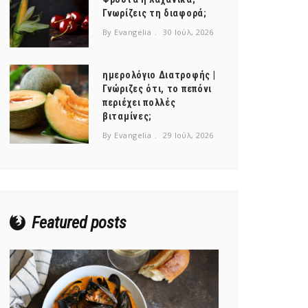
Γνωρίζεις τη διαφορά;
By Evangelia
30 Ιούλ, 2026
ημερολόγιο Διατροφής |
Γνώριζες ότι, το πεπόνι
περιέχει πολλές
βιταμίνες;
By Evangelia
29 Ιούλ, 2026
Featured posts