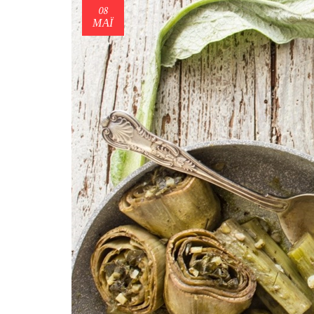
08
ΜΑΪ́