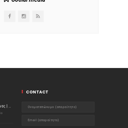
CONTACT
ιστορίες της Κουζίνας | Μύδια αχνιστά σβησμένα με λευκό κρασί!
ia