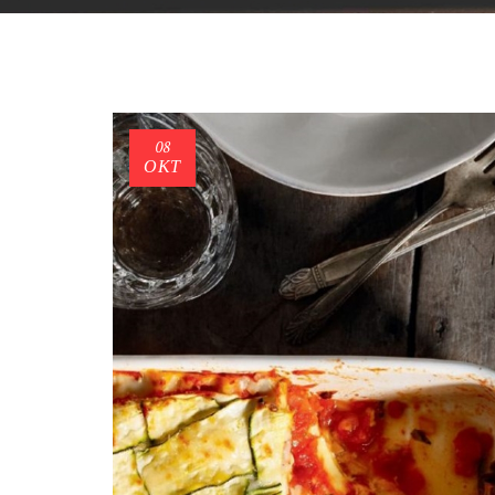
08
ΟΚΤ