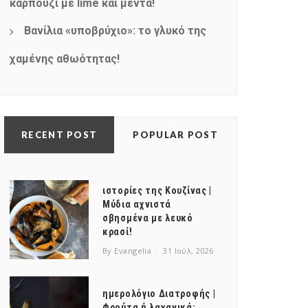
καρπούζι με lime και μέντα!
Βανίλια «υποβρύχιο»: το γλυκό της
χαμένης αθωότητας!
RECENT POST
POPULAR POST
ιστορίες της Κουζίνας |
Μύδια αχνιστά
σβησμένα με λευκό
κρασί!
By Evangelia
31 Ιούλ, 2026
ημερολόγιο Διατροφής |
Φρούτα ή λαχανικά;