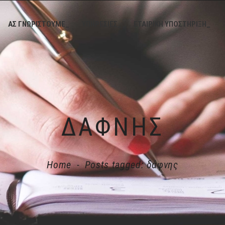
ΑΣ ΓΝΩΡΙΣΤΟΥΜΕ_
ΥΠΗΡΕΣΙΕΣ_
ΕΤΑΙΡΙΚΗ ΥΠΟΣΤΗΡΙΞΗ_
ΔΆΦΝΗΣ
Home
-
Posts tagged: δάφνης