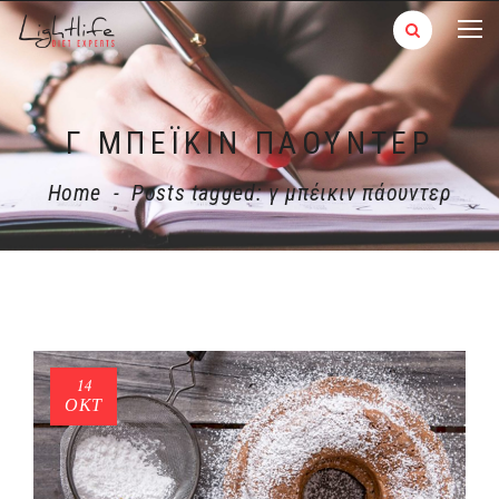
Γ ΜΠΈΙΚΙΝ ΠΆΟΥΝΤΕΡ
Home
-
Posts tagged: γ μπέικιν πάουντερ
14
ΟΚΤ