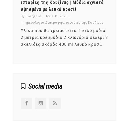
ότι,
ιστορίες της Κουζίνας | Μύδια αχνιστά
ημερο
νες;
σβησμένα με λευκό κρασί!
λαχαν
By Evangelia
Ιούλ 31, 2026
By Evan
ζίνας
in
ημερολόγιο Διατροφής
,
ιστορίες της Κουζίνας
in
ημερ
ια
Υλικά που θα χρειαστείτε: 1 κιλό μύδια
Σύμφω
, στο
2 μέτρια κρεμμύδια 2 κλωνάρια σέλερι 3
αυτοί
ς,
σκελίδες σκόρδο 400 ml λευκό κρασί.
είναι
αναπτ
Social media