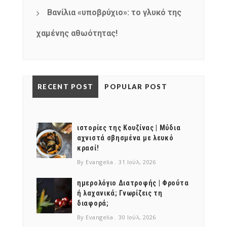
Βανίλια «υποβρύχιο»: το γλυκό της
χαμένης αθωότητας!
RECENT POST
POPULAR POST
ιστορίες της Κουζίνας | Μύδια
αχνιστά σβησμένα με λευκό
κρασί!
By Evangelia
31 Ιούλ, 2026
ημερολόγιο Διατροφής | Φρούτα
ή λαχανικά; Γνωρίζεις τη
διαφορά;
By Evangelia
30 Ιούλ, 2026