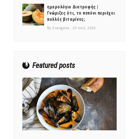
ημερολόγιο Διατροφής |
Γνώριζες ότι, το πεπόνι περιέχει
πολλές βιταμίνες;
By Evangelia
29 Ιούλ, 2026
NEWSLETTER
mel
y updates
fro
m
Get ti
your favorite
products
Featured posts