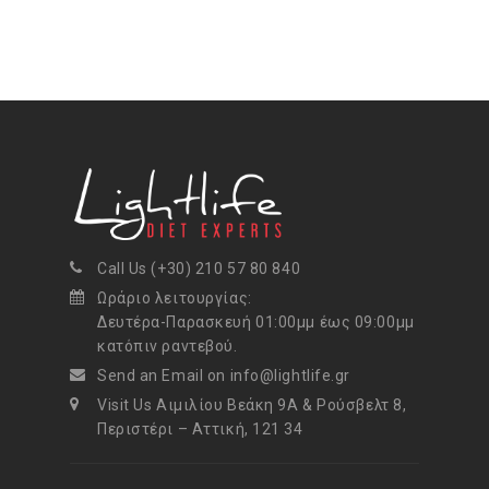
Call Us (+30) 210 57 80 840
Ωράριο λειτουργίας:
Δευτέρα-Παρασκευή 01:00μμ έως 09:00μμ
κατόπιν ραντεβού.
Send an Email on info@lightlife.gr
Visit Us Αιμιλίου Βεάκη 9Α & Ρούσβελτ 8,
Περιστέρι – Αττική, 121 34