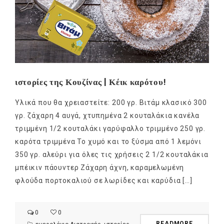
ιστορίες της Κουζίνας | Κέικ καρότου!
Υλικά που θα χρειαστείτε: 200 γρ. Βιτάμ κλασικό 300
γρ. ζάχαρη 4 αυγά, χτυπημένα 2 κουταλάκια κανέλα
τριμμένη 1/2 κουταλάκι γαρύφαλλο τριμμένο 250 γρ.
καρότα τριμμένα Το χυμό και το ξύσμα από 1 λεμόνι
350 γρ. αλεύρι για όλες τις χρήσεις 2 1/2 κουταλάκια
μπέικιν πάουντερ Ζάχαρη άχνη, καραμελωμένη
φλούδα πορτοκαλιού σε λωρίδες και καρύδια […]
0
0
READMORE