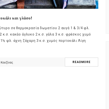
τοκάλι και γλάσο!
ούτυρο σε θερμοκρασία δωματίου 2 αυγά 1 & 3/4 φλ.
 κ.σ. κακάο άγλυκο 2 κ.σ. γάλα 3 κ.σ. φρέσκος χυμό
 1½ φλ. άχνη ζάχαρη 3 κ.σ. χυμός πορτοκάλι Λίγη
READMORE
 Κουζίνας
NEWSLETTER
t timely updates from your favorite products