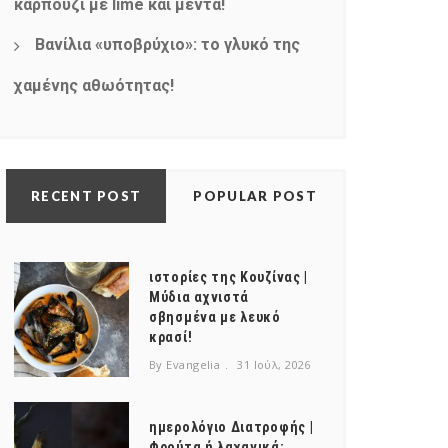
καρπούζι με lime και μέντα!
Βανίλια «υποβρύχιο»: το γλυκό της
χαμένης αθωότητας!
RECENT POST
POPULAR POST
ιστορίες της Κουζίνας |
Μύδια αχνιστά
σβησμένα με λευκό
κρασί!
By Evangelia
31 Ιούλ, 2026
ημερολόγιο Διατροφής |
Φρούτα ή λαχανικά;