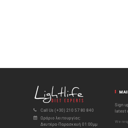
MAI
Sign up
Call Us (+30) 210 57 80 840
latest
Ωράριο λειτουργίας:
We resp
Δευτέρα-Παρασκευή 01:00μμ