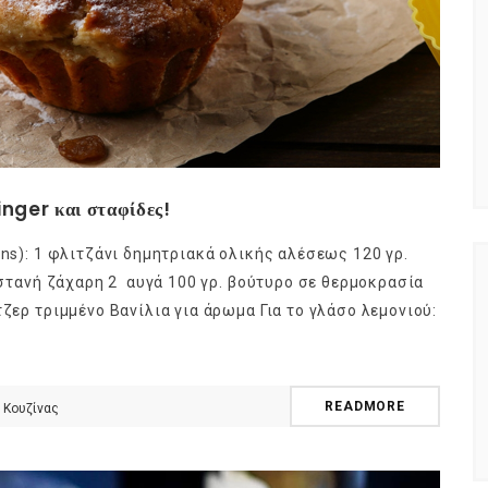
inger και σταφίδες!
ins): 1 φλιτζάνι δημητριακά ολικής αλέσεως 120 γρ.
καστανή ζάχαρη 2 αυγά 100 γρ. βούτυρο σε θερμοκρασία
τζερ τριμμένο Βανίλια για άρωμα Για το γλάσο λεμονιού:
READMORE
 Κουζίνας