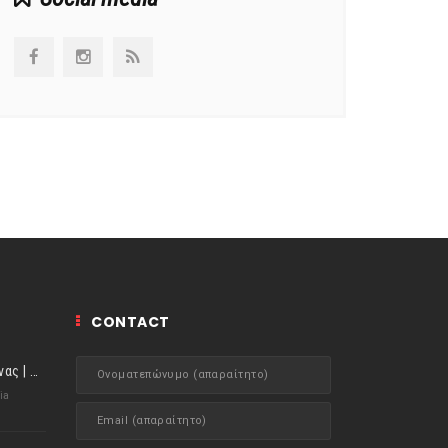
CONTACT
ιστορίες της Κουζίνας | Μύδια αχνιστά σβησμένα με λευκό κρασί!
ia