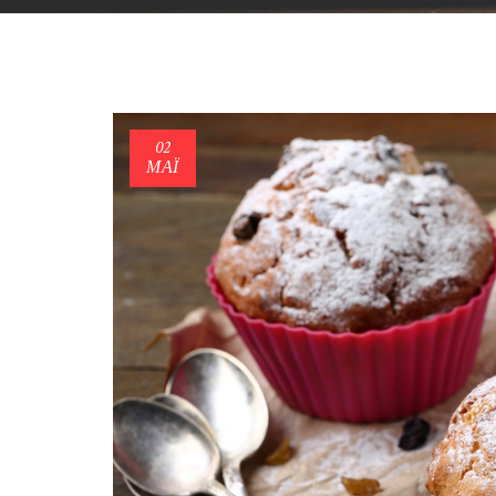
02
ΜΑΪ́