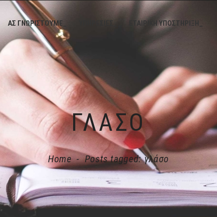
ΑΣ ΓΝΩΡΙΣΤΟΥΜΕ_
ΥΠΗΡΕΣΙΕΣ_
ΕΤΑΙΡΙΚΗ ΥΠΟΣΤΗΡΙΞΗ_
ΓΛΆΣΟ
Home
-
Posts tagged: γλάσο