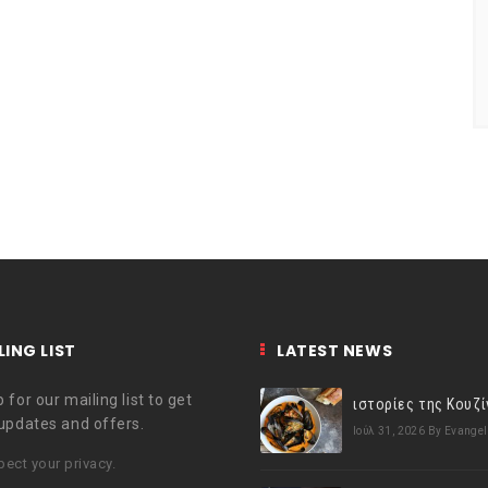
LING LIST
LATEST NEWS
 for our mailing list to get
 updates and offers.
Ιούλ 31, 2026
By Evangel
ect your privacy.