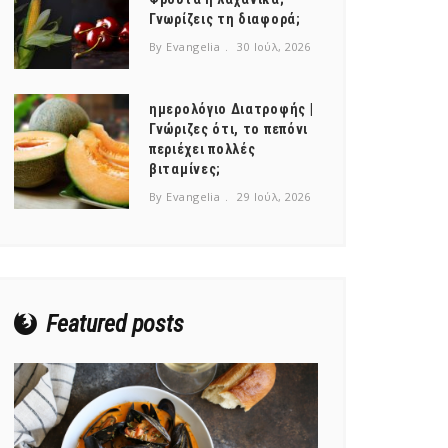
Γνωρίζεις τη διαφορά;
By Evangelia
30 Ιούλ, 2026
ημερολόγιο Διατροφής |
Γνώριζες ότι, το πεπόνι
περιέχει πολλές
βιταμίνες;
By Evangelia
29 Ιούλ, 2026
Featured posts