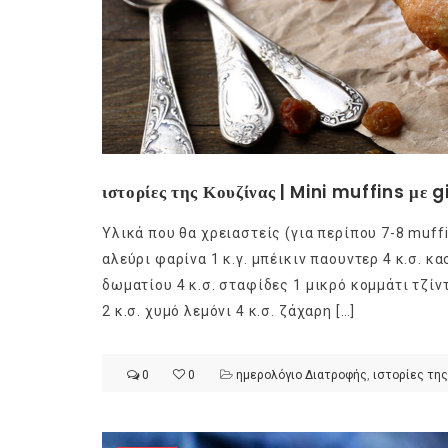
ιστορίες της Κουζίνας | Mini muffins με g
Υλικά που θα χρειαστείς (για περίπου 7-8 muff
αλεύρι φαρίνα 1 κ.γ. μπέικιν παουντερ 4 κ.σ. 
δωματίου 4 κ.σ. σταφίδες 1 μικρό κομμάτι τζίν
2 κ.σ. χυμό λεμόνι 4 κ.σ. ζάχαρη […]
0
0
ημερολόγιο Διατροφής
,
ιστορίες της