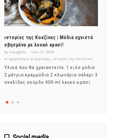
ιστορίες της Κουζίνας | Μύδια αχνιστά
ημερολόγιο Δ
σβησμένα με λευκό κρασί!
λαχανικά; Γν
By Evangelia
Ιούλ 31, 2026
By Evangelia
Ιο
in
ημερολόγιο Διατροφής
,
ιστορίες της Κουζίνας
in
ημερολόγιο Δ
Υλικά που θα χρειαστείτε: 1 κιλό μύδια
Σύμφωνα με τ
2 μέτρια κρεμμύδια 2 κλωνάρια σέλερι 3
αυτοί που με
σκελίδες σκόρδο 400 ml λευκό κρασί.
είναι το μέρ
αναπτύσσετα
Social media