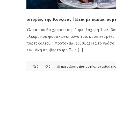
ιστορίες της Κουζίνας | Κέικ με κακάο, πορ
Υλικά που θα χρειαστείς: 1 φλ. ζάχαρη 1 φλ. β
αλεύρι που φουσκώνει μόνο του, κοσκινισμένο 2
πορτοκαλιού 1 πορτοκάλι (ξύσμα) Για το γλάσο:
λιωμένη κουβερτούρα Πώς […]
0
0
ημερολόγιο Διατροφής
,
ιστορίες της
Ge