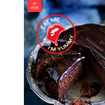
05
ΦΕΒ