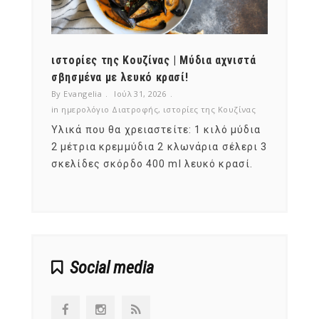
ότι,
ιστορίες της Κουζίνας | Μύδια αχνιστά
ημερο
νες;
σβησμένα με λευκό κρασί!
λαχαν
By Evangelia
Ιούλ 31, 2026
By Evan
ζίνας
in
ημερολόγιο Διατροφής
,
ιστορίες της Κουζίνας
in
ημερ
ια
Υλικά που θα χρειαστείτε: 1 κιλό μύδια
Σύμφω
, στο
2 μέτρια κρεμμύδια 2 κλωνάρια σέλερι 3
αυτοί
ς,
σκελίδες σκόρδο 400 ml λευκό κρασί.
είναι
αναπτ
Social media