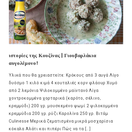
ιστορίες της Κουζίνας | Γιουβαρλάκια
αυγολέμονο!
Υλικά που θα χρειαστείτε: Κρόκους από 3 αυγά Λίγο
δυόσμο 1 κιλό κιμά 4 κουταλιές κορν φλάουρ Χυμό
από 2 λεμόνια Ψιλοκομμένο μαϊντανό Λίγα
χοντροκομμένα χορταρικά (καρότο, σέλινο,
κρεμμύδι) 200 γρ. μουσκεμένο ψωμί 2 ψιλοκομμένα
κρεμμύδια 200 γρ. ρύζι Καρολίνα 250 γρ. Βιτάμ
Culinesse Μερικά ζεματισμένα μικρά μοσχαρίσια
κόκαλα Αλάτι και πιπέρι Πώς να τα […]