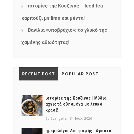
ιστορίες της Κουζίνας │ Iced tea
καρπούζι με lime και μέντα!
Βανίλια «υποβρύχιο»: το γλυκό της
χαμένης αθωότητας!
RECENT POST
POPULAR POST
ιστορίες της Κουζίνας | Μύδια
αχνιστά σβησμένα με λευκό
κρασί!
By Evangelia
31 Ιούλ, 2026
ημερολόγιο Διατροφής | Φρούτα