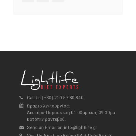
Call Us (+30) 210 57 80 840
Ωράριο λειτουργίας:
Δευτέρα-Παρασκευή 01:00μμ έως 09:00μμ
κατόπιν ραντεβού.
Send an Email on info@lightlife.gr
Visit Us Αιμιλίου Βεάκη 9Α & Ρούσβελτ 8,