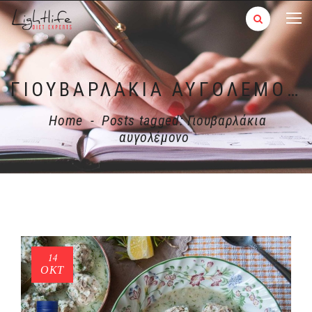
ΓΙΟΥΒΑΡΛΆΚΙΑ ΑΥΓΟΛΈΜΟΝΟ
Home
-
Posts tagged: Γιουβαρλάκια
αυγολέμονο
14
ΟΚΤ