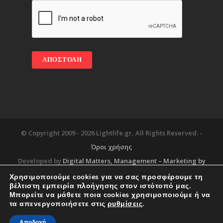
© Copyright 2009 -
2026 Lightlife.gr, All Rights Reserved. -
Όροι χρήσης
Developed by
Digital Matters
, Management – Marketing by
Χρησιμοποιούμε cookies για να σας προσφέρουμε τη
βέλτιστη εμπειρία πλοήγησης στον ιστότοπό μας.
Μπορείτε να μάθετε ποια cookies χρησιμοποιούμε ή να
Blog
About
Services
Corporate Support
τα απενεργοποιήσετε στις
ρυθμίσεις
.
Workplace
Contact
Αποδοχή