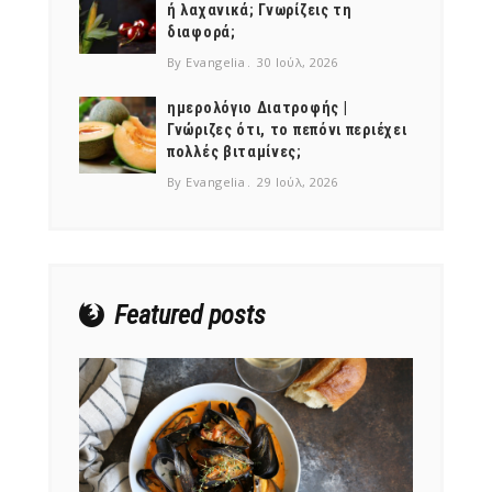
ή λαχανικά; Γνωρίζεις τη
διαφορά;
By Evangelia
30 Ιούλ, 2026
ημερολόγιο Διατροφής |
Γνώριζες ότι, το πεπόνι περιέχει
NEWSLETTER
πολλές βιταμίνες;
mel
y updates
fro
m
By Evangelia
29 Ιούλ, 2026
Get ti
your favorite
products
Featured posts