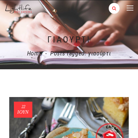
ΓΙΑΟΎΡΤΙ
Home
-
Posts tagged: γιαούρτι
22
ΙΟΎΝ