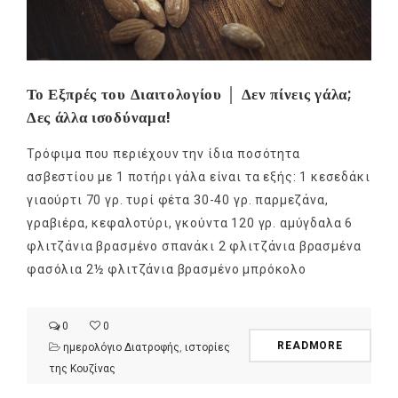
Το Εξπρές του Διαιτολογίου │ Δεν πίνεις γάλα;
Δες άλλα ισοδύναμα!
Τρόφιμα που περιέχουν την ίδια ποσότητα
ασβεστίου με 1 ποτήρι γάλα είναι τα εξής: 1 κεσεδάκι
γιαούρτι 70 γρ. τυρί φέτα 30-40 γρ. παρμεζάνα,
γραβιέρα, κεφαλοτύρι, γκούντα 120 γρ. αμύγδαλα 6
φλιτζάνια βρασμένο σπανάκι 2 φλιτζάνια βρασμένα
φασόλια 2½ φλιτζάνια βρασμένο μπρόκολο
0
0
READMORE
ημερολόγιο Διατροφής
,
ιστορίες
της Κουζίνας