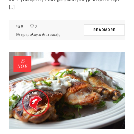
[…]
0
0
READMORE
ημερολόγιο Διατροφής
25
ΝΟΈ