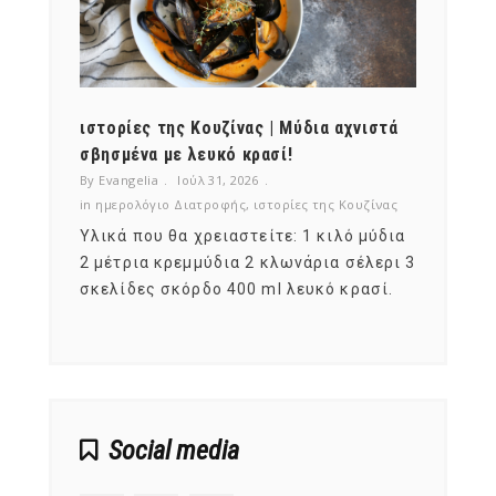
ότι,
ιστορίες της Κουζίνας | Μύδια αχνιστά
ημερο
νες;
σβησμένα με λευκό κρασί!
λαχαν
By Evangelia
Ιούλ 31, 2026
By Evan
ζίνας
in
ημερολόγιο Διατροφής
,
ιστορίες της Κουζίνας
in
ημερ
ια
Υλικά που θα χρειαστείτε: 1 κιλό μύδια
Σύμφω
, στο
2 μέτρια κρεμμύδια 2 κλωνάρια σέλερι 3
αυτοί
ς,
σκελίδες σκόρδο 400 ml λευκό κρασί.
είναι
αναπτ
Social media