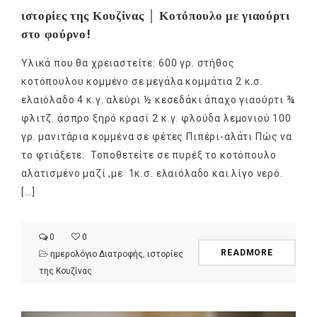
ιστορίες της Κουζίνας │ Κοτόπουλο με γιαούρτι
στο φούρνο!
Υλικά που θα χρειαστείτε: 600 γρ. στήθος
κοτόπουλου κομμένο σε μεγάλα κομμάτια 2 κ.σ.
ελαιόλαδο 4 κ.γ. αλεύρι ½ κεσεδάκι άπαχο γιαούρτι ¾
φλιτζ. άσπρο ξηρό κρασί 2 κ.γ. φλούδα λεμονιού 100
γρ. μανιτάρια κομμένα σε φέτες Πιπέρι-αλάτι Πώς να
το φτιάξετε: Τοποθετείτε σε πυρέξ το κοτόπουλο
αλατισμένο μαζί ,με 1κ.σ. ελαιόλαδο και λίγο νερό.
[…]
0
0
READMORE
ημερολόγιο Διατροφής
,
ιστορίες
της Κουζίνας