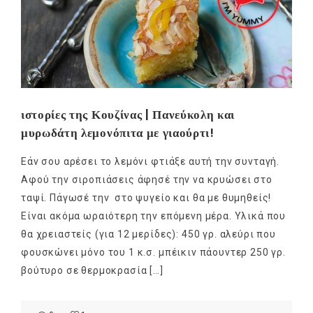
ιστορίες της Κουζίνας | Πανεύκολη και
μυρωδάτη λεμονόπιτα με γιαούρτι!
Εάν σου αρέσει το λεμόνι φτιάξε αυτή την συνταγή.
Αφού την σιροπιάσεις άφησέ την να κρυώσει στο
ταψί. Πάγωσέ την στο ψυγείο και θα µε θυμηθείς!
Είναι ακόμα ωραιότερη την επόμενη μέρα. Υλικά που
θα χρειαστείς (για 12 μερίδες): 450 γρ. αλεύρι που
φουσκώνει µόνο του 1 κ.σ. μπέικιν πάουντερ 250 γρ.
βούτυρο σε θερμοκρασία […]