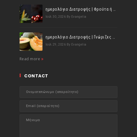
ημερολόγιο Διατροφής | Φρούτα ή λαχανικά; Γνωρίζεις τη διαφορά;
Ιούλ 30, 2026
By Evangelia
ημερολόγιο Διατροφής | Γνώριζες ότι, το πεπόνι περιέχει πολλές βιταμίνες;
Ιούλ 29, 2026
By Evangelia
Read more
CONTACT