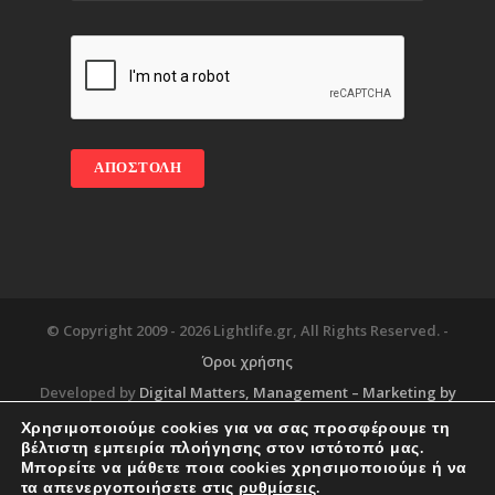
© Copyright 2009 -
2026 Lightlife.gr, All Rights Reserved. -
Όροι χρήσης
Developed by
Digital Matters
, Management – Marketing by
Χρησιμοποιούμε cookies για να σας προσφέρουμε τη
βέλτιστη εμπειρία πλοήγησης στον ιστότοπό μας.
Μπορείτε να μάθετε ποια cookies χρησιμοποιούμε ή να
Blog
About
Services
Corporate Support
τα απενεργοποιήσετε στις
ρυθμίσεις
.