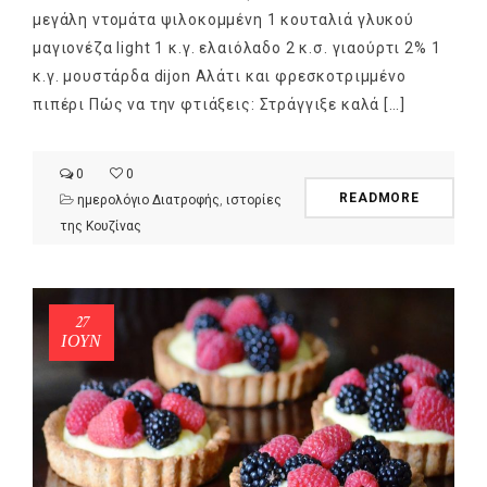
μεγάλη ντομάτα ψιλοκομμένη 1 κουταλιά γλυκού
μαγιονέζα light 1 κ.γ. ελαιόλαδο 2 κ.σ. γιαούρτι 2% 1
κ.γ. μουστάρδα dijon Αλάτι και φρεσκoτριμμένο
πιπέρι Πώς να την φτιάξεις: Στράγγιξε καλά […]
0
0
READMORE
ημερολόγιο Διατροφής
,
ιστορίες
της Κουζίνας
27
ΙΟΎΝ