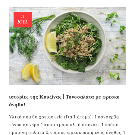
11
ΙΟΎΛ
NEWSLETTER
mel
y updates
fro
m
Get ti
your favorite
products
ιστορίες της Κουζίνας | Τονοσαλάτα με φρέσκο
άνηθο!
Υλικά που θα χρειαστείς (Για 1 άτομο): 1 κονσέρβα
τόνου σε νερό 1 κούπα μαρούλι ή σπανάκι 1 κούπα
πράσινη σαλάτα ¼ κούπας φρεσκοκομμένος άνηθος 1