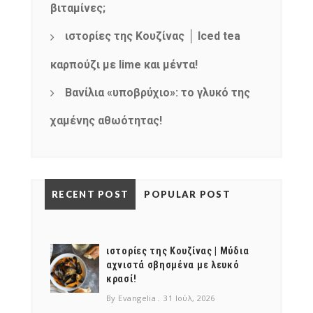
βιταμίνες;
ιστορίες της Κουζίνας │ Iced tea
καρπούζι με lime και μέντα!
Βανίλια «υποβρύχιο»: το γλυκό της
χαμένης αθωότητας!
RECENT POST
POPULAR POST
ιστορίες της Κουζίνας | Μύδια
αχνιστά σβησμένα με λευκό
κρασί!
By Evangelia
31 Ιούλ, 2026