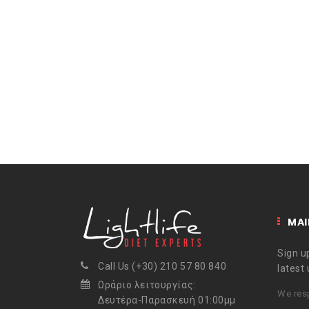
MAI
Sign up
Call Us (+30) 210 57 80 840
latest
Ωράριο λειτουργίας:
We resp
Δευτέρα-Παρασκευή 01:00μμ