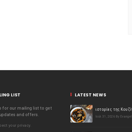
LING LIST
LATEST NEWS
 for our mailing list to get
 updates and offers.
Ιούλ 31, 2026
By Evangel
ect your privacy.