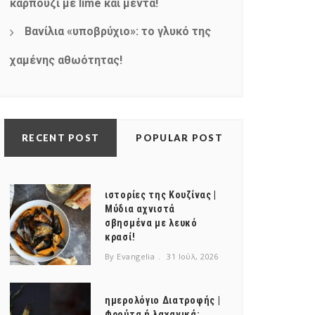
καρπούζι με lime και μέντα!
Βανίλια «υποβρύχιο»: το γλυκό της
χαμένης αθωότητας!
RECENT POST
POPULAR POST
ιστορίες της Κουζίνας |
Μύδια αχνιστά
σβησμένα με λευκό
κρασί!
By Evangelia
31 Ιούλ, 2026
ημερολόγιο Διατροφής |
Φρούτα ή λαχανικά;