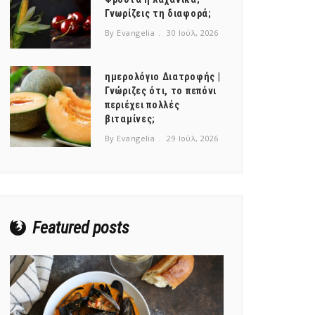
Γνωρίζεις τη διαφορά;
By Evangelia
30 Ιούλ, 2026
ημερολόγιο Διατροφής |
Γνώριζες ότι, το πεπόνι
περιέχει πολλές
βιταμίνες;
By Evangelia
29 Ιούλ, 2026
Featured posts