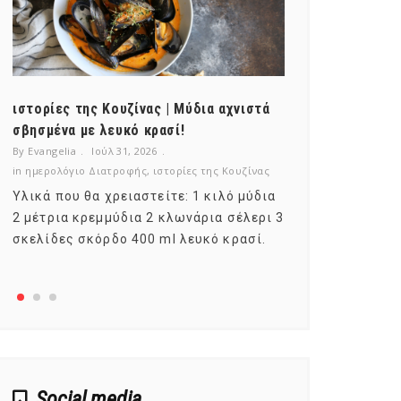
ιστορίες της Κουζίνας | Μύδια αχνιστά
ημερολόγιο Δ
σβησμένα με λευκό κρασί!
λαχανικά; Γν
By Evangelia
Ιούλ 31, 2026
By Evangelia
Ιο
in
ημερολόγιο Διατροφής
,
ιστορίες της Κουζίνας
in
ημερολόγιο Δ
Υλικά που θα χρειαστείτε: 1 κιλό μύδια
Σύμφωνα με τ
2 μέτρια κρεμμύδια 2 κλωνάρια σέλερι 3
αυτοί που με
σκελίδες σκόρδο 400 ml λευκό κρασί.
είναι το μέρ
αναπτύσσετα
Social media