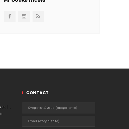
CONTACT
ιστορίες της Κουζίνας | Μύδια αχνιστά σβησμένα με λευκό κρασί!
ia