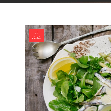
12
ΙΟΎΛ