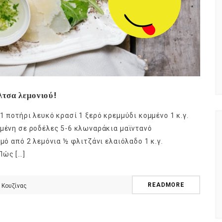
λτσα λεμονιού!
1 ποτήρι λευκό κρασί 1 ξερό κρεμμύδι κομμένο 1 κ.γ.
μμένη σε ροδέλες 5-6 κλωναράκια μαϊντανό
μό από 2 λεμόνια ½ φλιτζάνι ελαιόλαδο 1 κ.γ.
Πώς […]
READMORE
 Κουζίνας