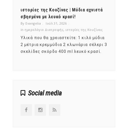
ότι,
ιστορίες της Κουζίνας | Μύδια αχνιστά
ημερο
νες;
σβησμένα με λευκό κρασί!
λαχαν
By Evangelia
Ιούλ 31, 2026
By Evan
ζίνας
in
ημερολόγιο Διατροφής
,
ιστορίες της Κουζίνας
in
ημερ
ια
Υλικά που θα χρειαστείτε: 1 κιλό μύδια
Σύμφω
, στο
2 μέτρια κρεμμύδια 2 κλωνάρια σέλερι 3
αυτοί
ς,
σκελίδες σκόρδο 400 ml λευκό κρασί.
είναι
αναπτ
Social media