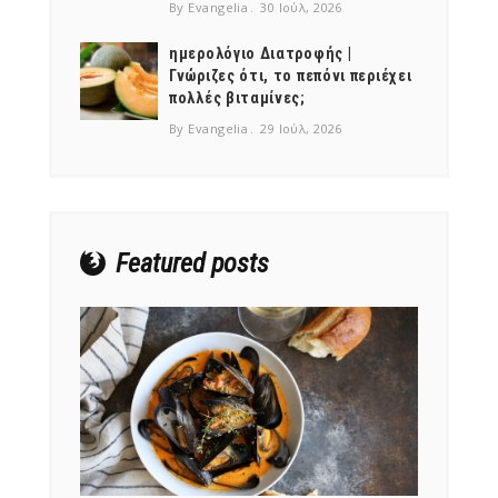
By Evangelia
30 Ιούλ, 2026
ημερολόγιο Διατροφής |
Γνώριζες ότι, το πεπόνι περιέχει
πολλές βιταμίνες;
NEWSLETTER
By Evangelia
29 Ιούλ, 2026
mel
y updates
fro
m
Get ti
your favorite
products
Featured posts