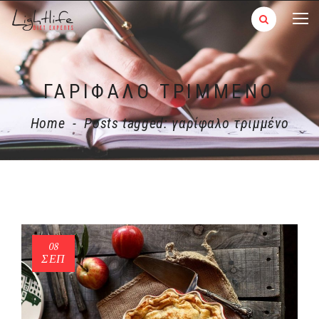
ΓΑΡΊΦΑΛΟ ΤΡΙΜΜΈΝΟ
Home
-
Posts tagged: γαρίφαλο τριμμένο
08
ΣΕΠ