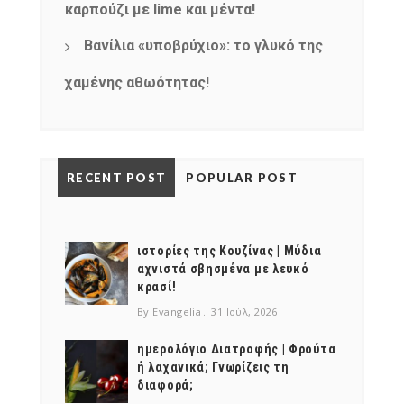
καρπούζι με lime και μέντα!
Βανίλια «υποβρύχιο»: το γλυκό της
χαμένης αθωότητας!
RECENT POST
POPULAR POST
ιστορίες της Κουζίνας | Μύδια
αχνιστά σβησμένα με λευκό
κρασί!
By Evangelia
31 Ιούλ, 2026
ημερολόγιο Διατροφής | Φρούτα
ή λαχανικά; Γνωρίζεις τη
διαφορά;