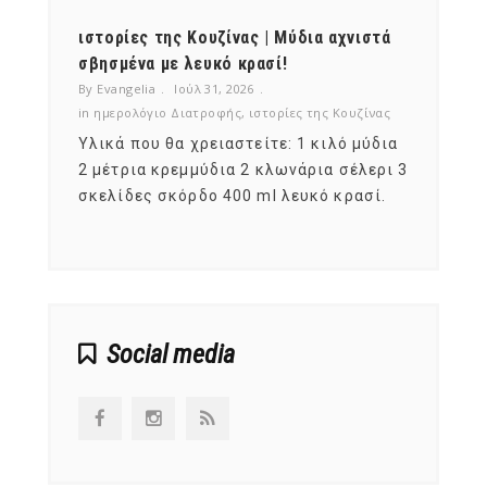
ότι,
ιστορίες της Κουζίνας | Μύδια αχνιστά
ημερο
νες;
σβησμένα με λευκό κρασί!
λαχαν
By Evangelia
Ιούλ 31, 2026
By Evan
ζίνας
in
ημερολόγιο Διατροφής
,
ιστορίες της Κουζίνας
in
ημερ
ια
Υλικά που θα χρειαστείτε: 1 κιλό μύδια
Σύμφω
, στο
2 μέτρια κρεμμύδια 2 κλωνάρια σέλερι 3
αυτοί
ς,
σκελίδες σκόρδο 400 ml λευκό κρασί.
είναι
αναπτ
Social media