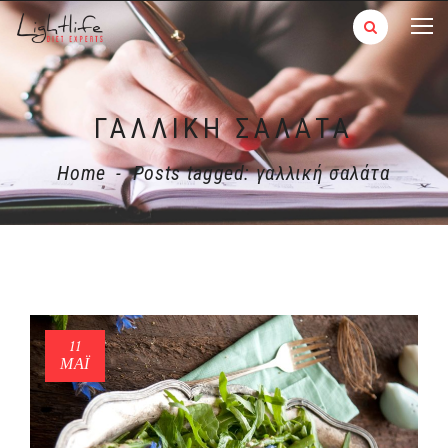
ΓΑΛΛΙΚΉ ΣΑΛΆΤΑ
Home
-
Posts tagged: γαλλική σαλάτα
11
ΜΑΪ́