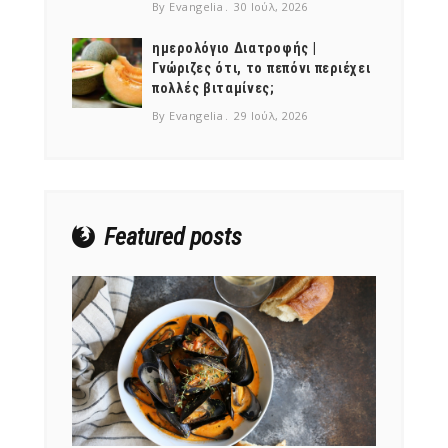
By Evangelia
30 Ιούλ, 2026
ημερολόγιο Διατροφής |
Γνώριζες ότι, το πεπόνι περιέχει
πολλές βιταμίνες;
NEWSLETTER
By Evangelia
29 Ιούλ, 2026
mel
y updates
fro
m
Get ti
your favorite
products
Featured posts