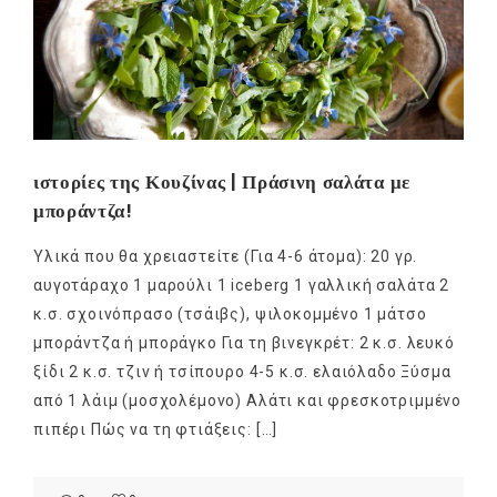
ιστορίες της Κουζίνας | Πράσινη σαλάτα με
μποράντζα!
Υλικά που θα χρειαστείτε (Για 4-6 άτομα): 20 γρ.
αυγοτάραχο 1 μαρούλι 1 iceberg 1 γαλλική σαλάτα 2
κ.σ. σχοινόπρασο (τσάιβς), ψιλοκομμένο 1 μάτσο
μποράντζα ή μποράγκο Για τη βινεγκρέτ: 2 κ.σ. λευκό
ξίδι 2 κ.σ. τζιν ή τσίπουρο 4-5 κ.σ. ελαιόλαδο Ξύσμα
από 1 λάιμ (μοσχολέμονο) Αλάτι και φρεσκοτριμμένο
πιπέρι Πώς να τη φτιάξεις: […]