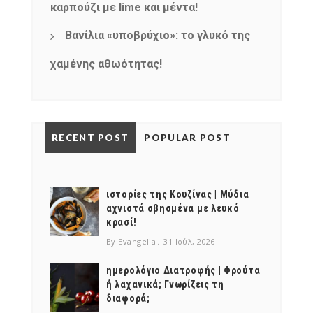
καρπούζι με lime και μέντα!
Βανίλια «υποβρύχιο»: το γλυκό της
χαμένης αθωότητας!
RECENT POST
POPULAR POST
ιστορίες της Κουζίνας | Μύδια
αχνιστά σβησμένα με λευκό
κρασί!
By Evangelia
31 Ιούλ, 2026
ημερολόγιο Διατροφής | Φρούτα
ή λαχανικά; Γνωρίζεις τη
διαφορά;