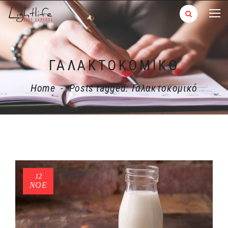
ΓΑΛΑΚΤΟΚΟΜΙΚΌ
Home
-
Posts tagged: Γαλακτοκομικό
12
ΝΟΈ