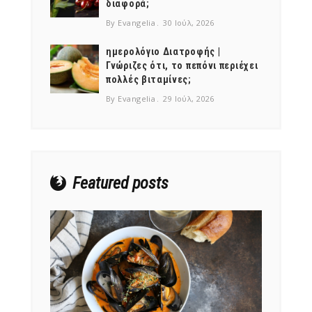
διαφορά;
By Evangelia
30 Ιούλ, 2026
ημερολόγιο Διατροφής |
Γνώριζες ότι, το πεπόνι περιέχει
πολλές βιταμίνες;
NEWSLETTER
By Evangelia
29 Ιούλ, 2026
mel
y updates
fro
m
Get ti
your favorite
products
Featured posts