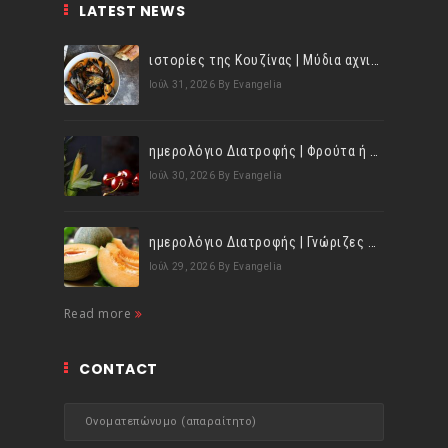
LATEST NEWS
ιστορίες της Κουζίνας | Μύδια αχνιστά σβησμένα με λευκό κρασί!
Ιούλ 31, 2026
By Evangelia
ημερολόγιο Διατροφής | Φρούτα ή λαχανικά; Γνωρίζεις τη διαφορά;
Ιούλ 30, 2026
By Evangelia
ημερολόγιο Διατροφής | Γνώριζες ότι, το πεπόνι περιέχει πολλές βιταμίνες;
Ιούλ 29, 2026
By Evangelia
Read more
CONTACT