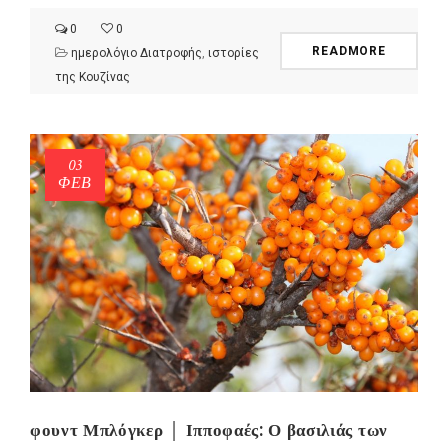
0
0
READMORE
ημερολόγιο Διατροφής
,
ιστορίες
της Κουζίνας
03
ΦΕΒ
φουντ Μπλόγκερ │ Ιπποφαές: Ο βασιλιάς των