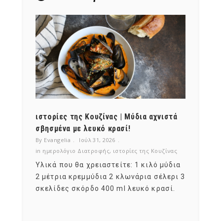
ότι,
ιστορίες της Κουζίνας | Μύδια αχνιστά
ημερο
νες;
σβησμένα με λευκό κρασί!
λαχαν
By Evangelia
Ιούλ 31, 2026
By Evan
ζίνας
in
ημερολόγιο Διατροφής
,
ιστορίες της Κουζίνας
in
ημερ
ια
Υλικά που θα χρειαστείτε: 1 κιλό μύδια
Σύμφω
, στο
2 μέτρια κρεμμύδια 2 κλωνάρια σέλερι 3
αυτοί
ς,
σκελίδες σκόρδο 400 ml λευκό κρασί.
είναι
αναπτ