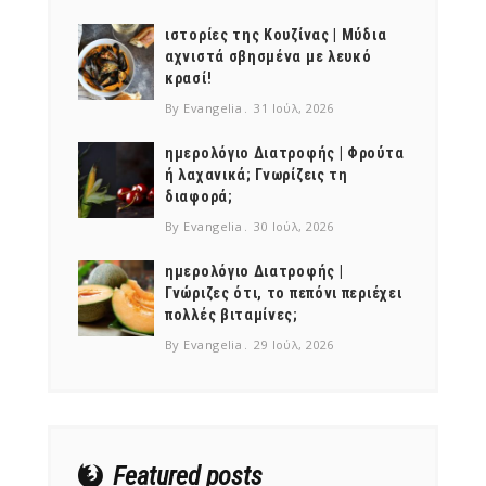
ιστορίες της Κουζίνας | Μύδια
αχνιστά σβησμένα με λευκό
κρασί!
By Evangelia
31 Ιούλ, 2026
ημερολόγιο Διατροφής | Φρούτα
ή λαχανικά; Γνωρίζεις τη
διαφορά;
By Evangelia
30 Ιούλ, 2026
ημερολόγιο Διατροφής |
Γνώριζες ότι, το πεπόνι περιέχει
πολλές βιταμίνες;
By Evangelia
29 Ιούλ, 2026
Featured posts