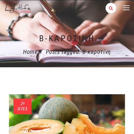
Β-ΚΑΡΟΤΊΝΗ
Home
-
Posts tagged: Β-καροτίνη
29
ΙΟΎΛ