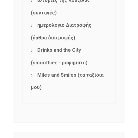
ιστορίες της Κουζίνας
(συνταγές)
ημερολόγιο Διατροφής
(άρθρα διατροφής)
Drinks and the City
(smoothies - ροφήματα)
NEWSLETTER
mel
y updates
fro
m
Miles and Smiles (τα ταξίδια
Get ti
your favorite
μου)
products