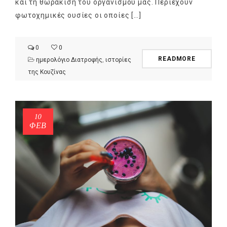
και τη θωράκιση του οργανισμού μας. Περιέχουν
φωτοχημικές ουσίες οι οποίες […]
0
0
READMORE
ημερολόγιο Διατροφής
,
ιστορίες
της Κουζίνας
10
ΦΕΒ