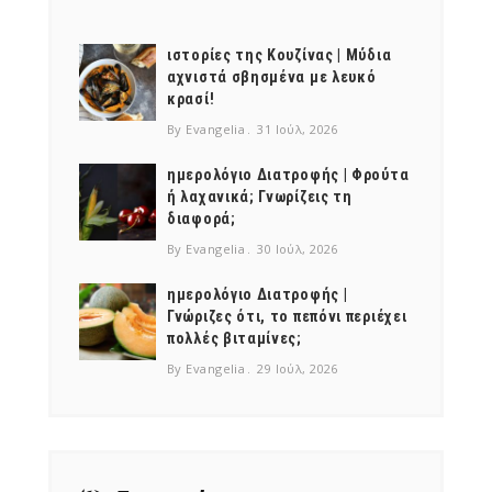
NEWSLETTER
mel
y updates
fro
m
Get ti
your favorite
ιστορίες της Κουζίνας | Μύδια
αχνιστά σβησμένα με λευκό
products
κρασί!
By Evangelia
31 Ιούλ, 2026
ημερολόγιο Διατροφής | Φρούτα
ή λαχανικά; Γνωρίζεις τη
διαφορά;
By Evangelia
30 Ιούλ, 2026
ημερολόγιο Διατροφής |
Γνώριζες ότι, το πεπόνι περιέχει
πολλές βιταμίνες;
By Evangelia
29 Ιούλ, 2026