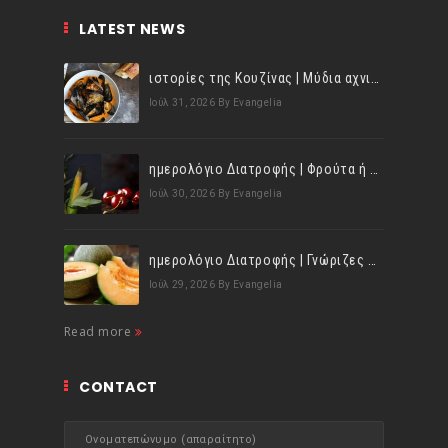
LATEST NEWS
ιστορίες της Κουζίνας | Μύδια αχνιστά σβησμένα με λευκό κρασί!
Ιούλ 31, 2026
By Evangelia
ημερολόγιο Διατροφής | Φρούτα ή λαχανικά; Γνωρίζεις τη διαφορά;
Ιούλ 30, 2026
By Evangelia
ημερολόγιο Διατροφής | Γνώριζες ότι, το πεπόνι περιέχει πολλές βιταμίνες;
Ιούλ 29, 2026
By Evangelia
Read more
CONTACT