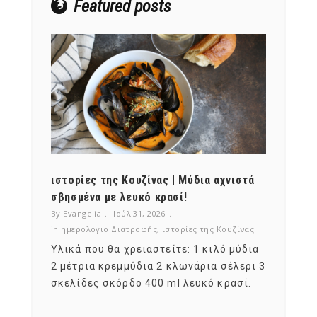
Featured posts
ότι,
ιστορίες της Κουζίνας | Μύδια αχνιστά
ημερο
νες;
σβησμένα με λευκό κρασί!
λαχαν
By Evangelia
Ιούλ 31, 2026
By Evan
ζίνας
in
ημερολόγιο Διατροφής
,
ιστορίες της Κουζίνας
in
ημερ
ια
Υλικά που θα χρειαστείτε: 1 κιλό μύδια
Σύμφω
, στο
2 μέτρια κρεμμύδια 2 κλωνάρια σέλερι 3
αυτοί
ς,
σκελίδες σκόρδο 400 ml λευκό κρασί.
είναι
αναπτ