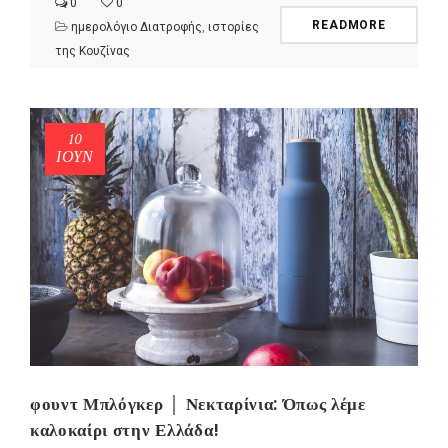
0
0
READMORE
ημερολόγιο Διατροφής
,
ιστορίες
της Κουζίνας
10
ΙΟΎΝ
φουντ Μπλόγκερ │ Νεκταρίνια: Όπως λέμε
καλοκαίρι στην Ελλάδα!