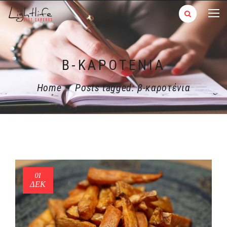
Β-ΚΑΡΟΤΈΝΙΑ
Home
-
Posts tagged: β-καροτένια
01
ΔΕΚ