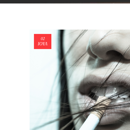
02
ΙΟΎΛ