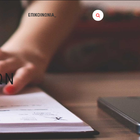
BLOG_
ΕΠΙΚΟΙΝΩΝΙΑ_
ΏΝ