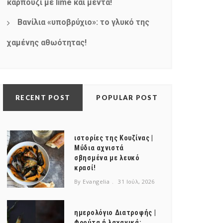
καρπούζι με lime και μέντα!
Βανίλια «υποβρύχιο»: το γλυκό της
χαμένης αθωότητας!
RECENT POST
POPULAR POST
ιστορίες της Κουζίνας |
Μύδια αχνιστά
σβησμένα με λευκό
κρασί!
By Evangelia
31 Ιούλ, 2026
ημερολόγιο Διατροφής |
Φρούτα ή λαχανικά;