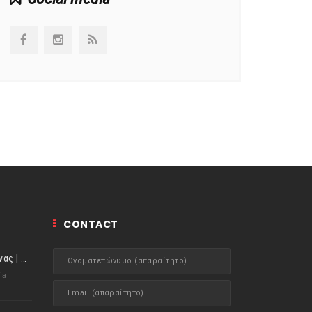
CONTACT
ιστορίες της Κουζίνας | Μύδια αχνιστά σβησμένα με λευκό κρασί!
ia