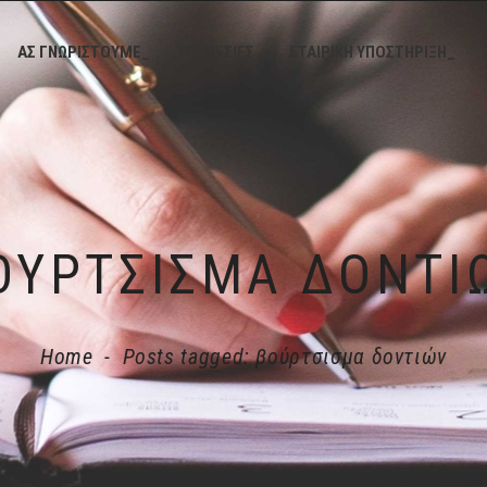
ΑΣ ΓΝΩΡΙΣΤΟΥΜΕ_
ΥΠΗΡΕΣΙΕΣ_
ΕΤΑΙΡΙΚΗ ΥΠΟΣΤΗΡΙΞΗ_
ΟΎΡΤΣΙΣΜΑ ΔΟΝΤΙ
Home
-
Posts tagged: βούρτσισμα δοντιών