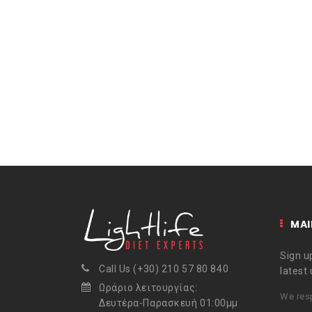
MAI
Sign up
Call Us (+30) 210 57 80 840
latest
Ωράριο λειτουργίας:
We resp
Δευτέρα-Παρασκευή 01:00μμ