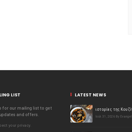
LING LIST
LATEST NEWS
 for our mailing list to get
 updates and offers.
Ιούλ 31, 2026
By Evangel
ect your privacy.