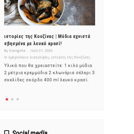
ιστορίες της Κουζίνας | Μύδια αχνιστά
ημερολόγιο Δ
σβησμένα με λευκό κρασί!
λαχανικά; Γν
By Evangelia
Ιούλ 31, 2026
By Evangelia
Ιο
in
ημερολόγιο Διατροφής
,
ιστορίες της Κουζίνας
in
ημερολόγιο Δ
Υλικά που θα χρειαστείτε: 1 κιλό μύδια
Σύμφωνα με τ
2 μέτρια κρεμμύδια 2 κλωνάρια σέλερι 3
αυτοί που με
σκελίδες σκόρδο 400 ml λευκό κρασί.
είναι το μέρ
αναπτύσσετα
Social media