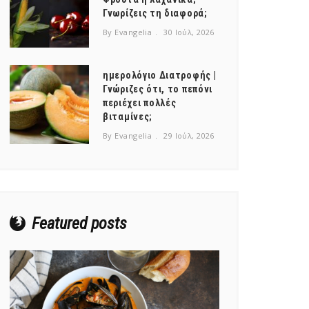
Γνωρίζεις τη διαφορά;
By Evangelia
30 Ιούλ, 2026
ημερολόγιο Διατροφής |
Γνώριζες ότι, το πεπόνι
περιέχει πολλές
βιταμίνες;
By Evangelia
29 Ιούλ, 2026
Featured posts