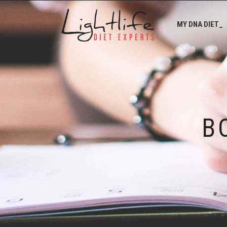
MY DNA DIET_
Β