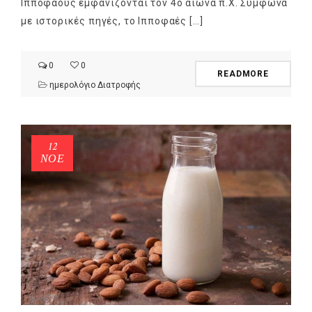
Ιπποφαούς εμφανίζονται τον 4ο αιώνα π.Χ. Σύμφωνα
με ιστορικές πηγές, το Ιπποφαές […]
0
0
READMORE
ημερολόγιο Διατροφής
12
ΝΟΈ