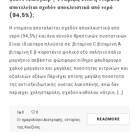
αποτελείται σχεδόν αποκλειστικά από νερό
(94,5%);
H ντομάτα αποτελείται σχεδόν αποκλειστικά από
νερό (94,5%) και ένα σύνολο θρεπτικών συστατικών.
Είναι ιδιαίτερα πλούσια σε: βιταμίνη C βιταμίνη Α
βιταμίνη Ε β-καροτένιο φολικό οξύ σελήνιο κάλιο
μαγνήσιο ασβέστιο φώσφορο σίδηρο ψευδάργυρο
χαλκό μαγγάνιο και μεγάλες ποσότητες κιτρικών και
οξαλικών οξέων Περιέχει επίσης μεγάλη ποσότητα
της αντιοξειδωτικής ουσίας λυκοπένης, ενώ δεν
περιέχει χοληστερόλη, σχεδόν καθόλου νάτριο, […]
0
0
READMORE
ημερολόγιο Διατροφής
,
ιστορίες
της Κουζίνας