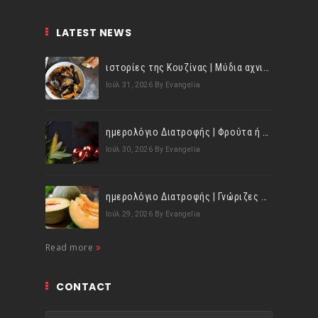
LATEST NEWS
ιστορίες της Κουζίνας | Μύδια αχνιστά σβησμένα με λευκό κρασί!
Ιούλ 31, 2026
By Evangelia
ημερολόγιο Διατροφής | Φρούτα ή λαχανικά; Γνωρίζεις τη διαφορά;
Ιούλ 30, 2026
By Evangelia
ημερολόγιο Διατροφής | Γνώριζες ότι, το πεπόνι περιέχει πολλές βιταμίνες;
Ιούλ 29, 2026
By Evangelia
Read more
CONTACT