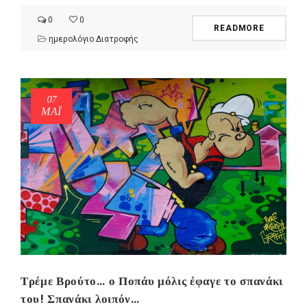
0
0
READMORE
ημερολόγιο Διατροφής
07
ΜΑΪ́
Τρέμε Βρούτο… ο Ποπάυ μόλις έφαγε το σπανάκι
του! Σπανάκι λοιπόν…