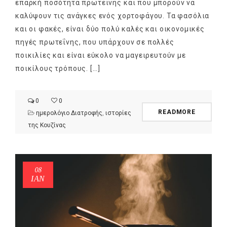
επαρκή ποσότητα πρωτεΐνης και που μπορούν να
καλύψουν τις ανάγκες ενός χορτοφάγου. Τα φασόλια
και οι φακές, είναι δύο πολύ καλές και οικονομικές
πηγές πρωτεΐνης, που υπάρχουν σε πολλές
ποικιλίες και είναι εύκολο να μαγειρευτούν με
ποικίλους τρόπους. […]
0
0
READMORE
ημερολόγιο Διατροφής
,
ιστορίες
της Κουζίνας
08
ΙΑΝ