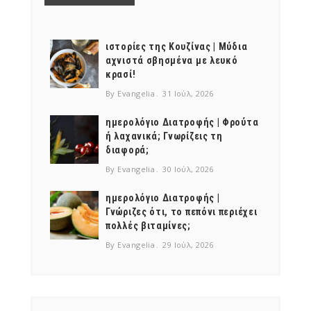
ιστορίες της Κουζίνας | Μύδια
αχνιστά σβησμένα με λευκό
κρασί!
By Evangelia
31 Ιούλ, 2026
ημερολόγιο Διατροφής | Φρούτα
ή λαχανικά; Γνωρίζεις τη
διαφορά;
By Evangelia
30 Ιούλ, 2026
ημερολόγιο Διατροφής |
Γνώριζες ότι, το πεπόνι περιέχει
πολλές βιταμίνες;
By Evangelia
29 Ιούλ, 2026