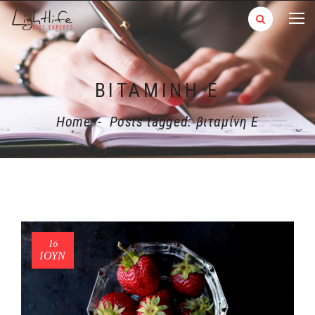
ΒΙΤΑΜΊΝΗ Ε
Home
-
Posts tagged: βιταμίνη Ε
16
ΙΟΎΝ