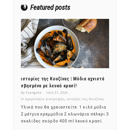
Featured posts
ότι,
ιστορίες της Κουζίνας | Μύδια αχνιστά
ημερο
νες;
σβησμένα με λευκό κρασί!
λαχαν
By Evangelia
Ιούλ 31, 2026
By Evan
ζίνας
in
ημερολόγιο Διατροφής
,
ιστορίες της Κουζίνας
in
ημερ
ια
Υλικά που θα χρειαστείτε: 1 κιλό μύδια
Σύμφω
, στο
2 μέτρια κρεμμύδια 2 κλωνάρια σέλερι 3
αυτοί
ς,
σκελίδες σκόρδο 400 ml λευκό κρασί.
είναι
αναπτ