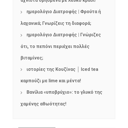
αχνιστά σβησμένα με λευκό κρασί!
ημερολόγιο Διατροφής | Φρούτα ή
λαχανικά; Γνωρίζεις τη διαφορά;
ημερολόγιο Διατροφής | Γνώριζες
ότι, το πεπόνι περιέχει πολλές
βιταμίνες;
ιστορίες της Κουζίνας │ Iced tea
καρπούζι με lime και μέντα!
Βανίλια «υποβρύχιο»: το γλυκό της
χαμένης αθωότητας!