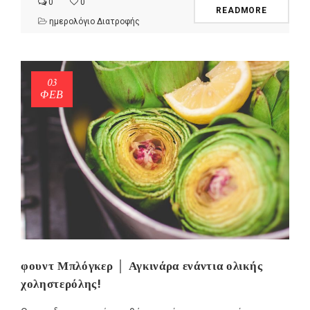
0
0
READMORE
ημερολόγιο Διατροφής
03
ΦΕΒ
φουντ Μπλόγκερ │ Αγκινάρα ενάντια ολικής
χοληστερόλης!