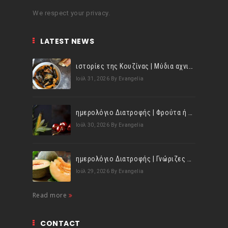
We respect your privacy.
LATEST NEWS
ιστορίες της Κουζίνας | Μύδια αχνιστά σβησμένα με λευκό κρασί!
Ιούλ 31, 2026
By Evangelia
ημερολόγιο Διατροφής | Φρούτα ή λαχανικά; Γνωρίζεις τη διαφορά;
Ιούλ 30, 2026
By Evangelia
ημερολόγιο Διατροφής | Γνώριζες ότι, το πεπόνι περιέχει πολλές βιταμίνες;
Ιούλ 29, 2026
By Evangelia
Read more
CONTACT