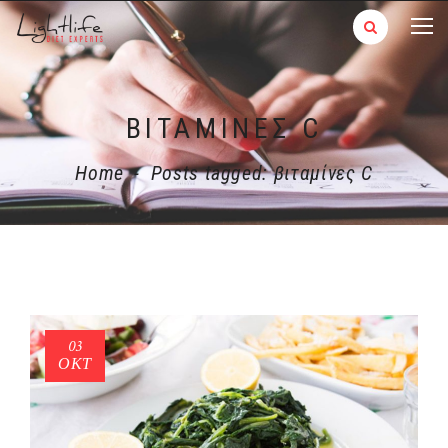
ΒΙΤΑΜΊΝΕΣ C
Home
-
Posts tagged: βιταμίνες C
03
ΟΚΤ