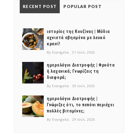
RECENT POST
POPULAR POST
NEWSLETTER
mel
y updates
fro
m
Get ti
your favorite
ιστορίες της Κουζίνας | Μύδια
products
αχνιστά σβησμένα με λευκό
κρασί!
By Evangelia
31 Ιούλ, 2026
ημερολόγιο Διατροφής | Φρούτα
ή λαχανικά; Γνωρίζεις τη
διαφορά;
By Evangelia
30 Ιούλ, 2026
ημερολόγιο Διατροφής |
Γνώριζες ότι, το πεπόνι περιέχει
πολλές βιταμίνες;
By Evangelia
29 Ιούλ, 2026