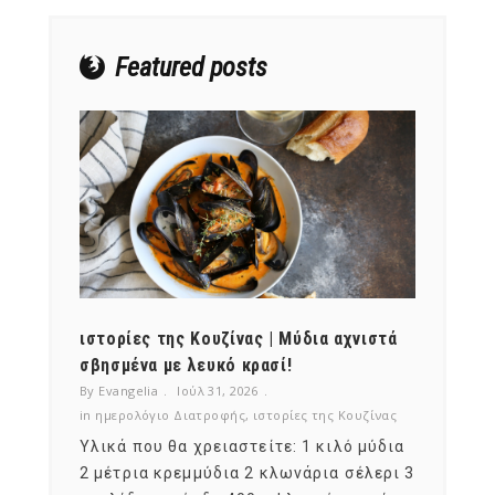
Featured posts
ότι,
ιστορίες της Κουζίνας | Μύδια αχνιστά
ημερο
νες;
σβησμένα με λευκό κρασί!
λαχαν
By Evangelia
Ιούλ 31, 2026
By Evan
ζίνας
in
ημερολόγιο Διατροφής
,
ιστορίες της Κουζίνας
in
ημερ
ια
Υλικά που θα χρειαστείτε: 1 κιλό μύδια
Σύμφω
, στο
2 μέτρια κρεμμύδια 2 κλωνάρια σέλερι 3
αυτοί