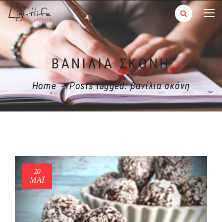
ΒΑΝΊΛΙΑ ΣΚΌΝΗ
Home
-
Posts tagged: βανίλια σκόνη
20
ΜΑΪ́