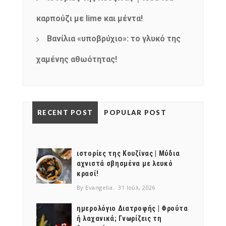
καρπούζι με lime και μέντα!
Βανίλια «υποβρύχιο»: το γλυκό της
χαμένης αθωότητας!
RECENT POST
POPULAR POST
ιστορίες της Κουζίνας | Μύδια
αχνιστά σβησμένα με λευκό
κρασί!
By Evangelia
31 Ιούλ, 2026
ημερολόγιο Διατροφής | Φρούτα
ή λαχανικά; Γνωρίζεις τη