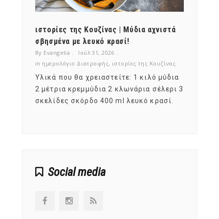
ότι,
ιστορίες της Κουζίνας | Μύδια αχνιστά
ημερο
νες;
σβησμένα με λευκό κρασί!
λαχαν
By Evangelia
Ιούλ 31, 2026
By Evan
ζίνας
in
ημερολόγιο Διατροφής
,
ιστορίες της Κουζίνας
in
ημερ
ια
Υλικά που θα χρειαστείτε: 1 κιλό μύδια
Σύμφω
, στο
2 μέτρια κρεμμύδια 2 κλωνάρια σέλερι 3
αυτοί
ς,
σκελίδες σκόρδο 400 ml λευκό κρασί.
είναι
αναπτ
Social media