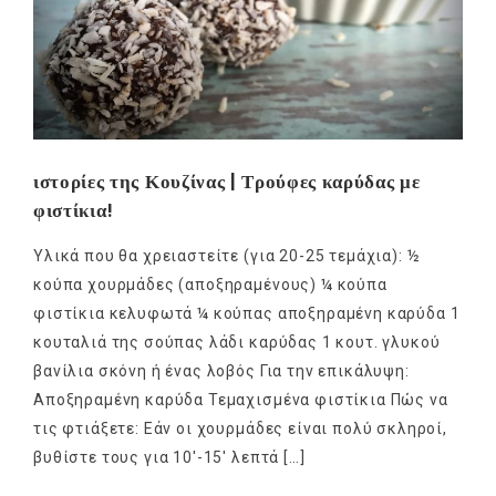
ιστορίες της Κουζίνας | Τρούφες καρύδας με
φιστίκια!
Υλικά που θα χρειαστείτε (για 20-25 τεμάχια): ½
κούπα χουρμάδες (αποξηραμένους) ¼ κούπα
φιστίκια κελυφωτά ¼ κούπας αποξηραμένη καρύδα 1
κουταλιά της σούπας λάδι καρύδας 1 κουτ. γλυκού
βανίλια σκόνη ή ένας λοβός Για την επικάλυψη:
Αποξηραμένη καρύδα Τεμαχισμένα φιστίκια Πώς να
τις φτιάξετε: Εάν οι χουρμάδες είναι πολύ σκληροί,
βυθίστε τους για 10′-15′ λεπτά […]