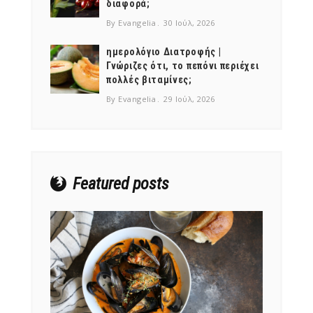
διαφορά;
By Evangelia
30 Ιούλ, 2026
ημερολόγιο Διατροφής |
Γνώριζες ότι, το πεπόνι περιέχει
πολλές βιταμίνες;
NEWSLETTER
By Evangelia
29 Ιούλ, 2026
mel
y updates
fro
m
Get ti
your favorite
products
Featured posts