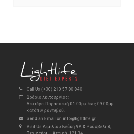
Call Us (+30) 210 57 80 840
Ωράριο λειτουργίας:
Δευτέρα-Παρασκευή 01:00μμ έως 09:00μμ
κατόπιν ραντεβού.
Send an Email on info@lightlife.gr
Visit Us Αιμιλίου Βεάκη 9Α & Ρούσβελτ 8,
Περιστέρι – Αττική, 121 34