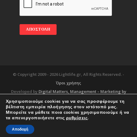
© Copyright 2009 -
2026 Lightlife.gr, All Rights Reserved. -
Όροι χρήσης
Developed by
Digital Matters
, Management – Marketing by
Χρησιμοποιούμε cookies για να σας προσφέρουμε τη
βέλτιστη εμπειρία πλοήγησης στον ιστότοπό μας.
Μπορείτε να μάθετε ποια cookies χρησιμοποιούμε ή να
Blog
About
Services
Corporate Support
τα απενεργοποιήσετε στις
ρυθμίσεις
.
Workplace
Contact
Αποδοχή