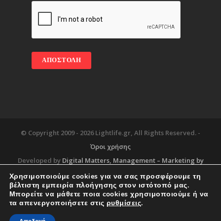
© Copyright 2009 -
2026 Lightlife.gr, All Rights Reserved. -
Όροι χρήσης
Developed by
Digital Matters
, Management – Marketing by
Χρησιμοποιούμε cookies για να σας προσφέρουμε τη
βέλτιστη εμπειρία πλοήγησης στον ιστότοπό μας.
Μπορείτε να μάθετε ποια cookies χρησιμοποιούμε ή να
Blog
About
Services
Corporate Support
τα απενεργοποιήσετε στις
ρυθμίσεις
.
Workplace
Contact