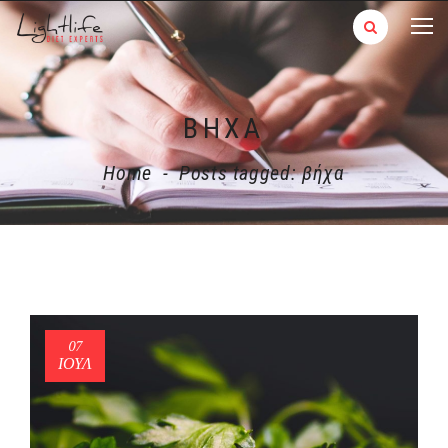
ΒΉΧΑ
Home
-
Posts tagged: βήχα
07
ΙΟΎΛ