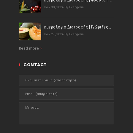
ημερολόγιο Διατροφής | Φρούτα ή λαχανικά; Γνωρίζεις τη διαφορά;
Ιούλ 30, 2026
By Evangelia
ημερολόγιο Διατροφής | Γνώριζες ότι, το πεπόνι περιέχει πολλές βιταμίνες;
Ιούλ 29, 2026
By Evangelia
Read more
CONTACT