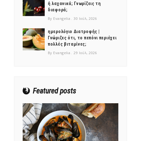
ή λαχανικά; Γνωρίζεις τη
διαφορά;
By Evangelia
30 Ιούλ, 2026
ημερολόγιο Διατροφής |
Γνώριζες ότι, το πεπόνι περιέχει
NEWSLETTER
πολλές βιταμίνες;
mel
y updates
fro
m
By Evangelia
29 Ιούλ, 2026
Get ti
your favorite
products
Featured posts