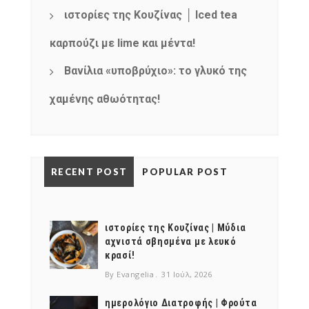
ιστορίες της Κουζίνας │ Iced tea
καρπούζι με lime και μέντα!
Βανίλια «υποβρύχιο»: το γλυκό της
χαμένης αθωότητας!
RECENT POST
POPULAR POST
ιστορίες της Κουζίνας | Μύδια
αχνιστά σβησμένα με λευκό
κρασί!
By Evangelia
31 Ιούλ, 2026
ημερολόγιο Διατροφής | Φρούτα