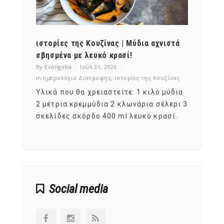
ότι,
ιστορίες της Κουζίνας | Μύδια αχνιστά
ημερο
νες;
σβησμένα με λευκό κρασί!
λαχαν
By Evangelia
Ιούλ 31, 2026
By Evan
ζίνας
in
ημερολόγιο Διατροφής
,
ιστορίες της Κουζίνας
in
ημερ
ια
Υλικά που θα χρειαστείτε: 1 κιλό μύδια
Σύμφω
, στο
2 μέτρια κρεμμύδια 2 κλωνάρια σέλερι 3
αυτοί
ς,
σκελίδες σκόρδο 400 ml λευκό κρασί.
είναι
αναπτ
Social media