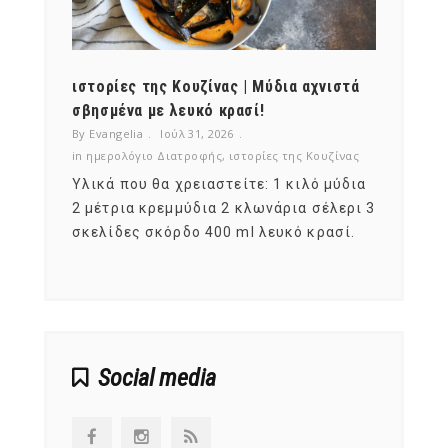
ότι,
ιστορίες της Κουζίνας | Μύδια αχνιστά
ημερο
νες;
σβησμένα με λευκό κρασί!
λαχαν
By Evangelia
Ιούλ 31, 2026
By Evan
ζίνας
in
ημερολόγιο Διατροφής
,
ιστορίες της Κουζίνας
in
ημερ
ια
Υλικά που θα χρειαστείτε: 1 κιλό μύδια
Σύμφω
, στο
2 μέτρια κρεμμύδια 2 κλωνάρια σέλερι 3
αυτοί
ς,
σκελίδες σκόρδο 400 ml λευκό κρασί.
είναι
αναπτ
Social media