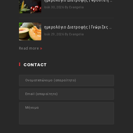
ημερολόγιο Διατροφής | Φρούτα ή λαχανικά; Γνωρίζεις τη διαφορά;
Ιούλ 30, 2026
By Evangelia
ημερολόγιο Διατροφής | Γνώριζες ότι, το πεπόνι περιέχει πολλές βιταμίνες;
Ιούλ 29, 2026
By Evangelia
Read more
CONTACT