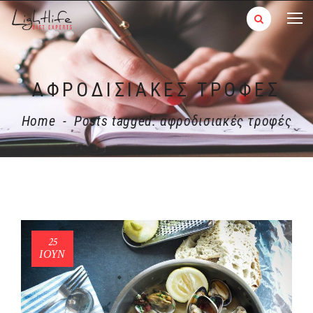
ΑΦΡΟΔΙΣΙΑΚΈΣ ΤΡΟΦΈΣ
Home
-
Posts tagged: αφροδισιακές τροφές
25
ΙΟΎΝ