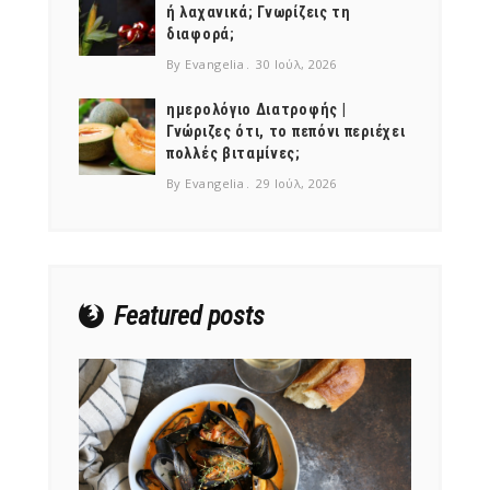
ή λαχανικά; Γνωρίζεις τη
διαφορά;
By Evangelia
30 Ιούλ, 2026
ημερολόγιο Διατροφής |
Γνώριζες ότι, το πεπόνι περιέχει
NEWSLETTER
πολλές βιταμίνες;
mel
y updates
fro
m
By Evangelia
29 Ιούλ, 2026
Get ti
your favorite
products
Featured posts