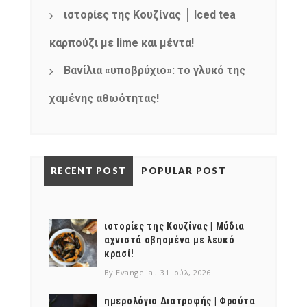
ιστορίες της Κουζίνας │ Iced tea
καρπούζι με lime και μέντα!
Βανίλια «υποβρύχιο»: το γλυκό της
χαμένης αθωότητας!
RECENT POST
POPULAR POST
ιστορίες της Κουζίνας | Μύδια
αχνιστά σβησμένα με λευκό
κρασί!
By Evangelia
31 Ιούλ, 2026
ημερολόγιο Διατροφής | Φρούτα