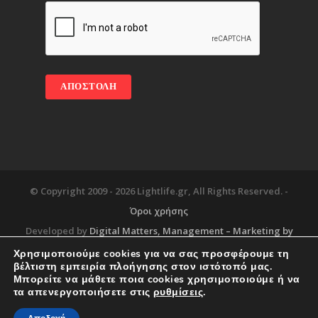
© Copyright 2009 -
2026 Lightlife.gr, All Rights Reserved. -
Όροι χρήσης
Developed by
Digital Matters
, Management – Marketing by
Χρησιμοποιούμε cookies για να σας προσφέρουμε τη
βέλτιστη εμπειρία πλοήγησης στον ιστότοπό μας.
Μπορείτε να μάθετε ποια cookies χρησιμοποιούμε ή να
Blog
About
Services
Corporate Support
τα απενεργοποιήσετε στις
ρυθμίσεις
.
Workplace
Contact