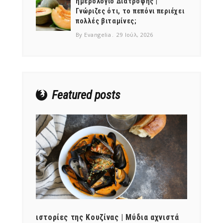
ημερολόγιο Διατροφής |
Γνώριζες ότι, το πεπόνι περιέχει
πολλές βιταμίνες;
By Evangelia
29 Ιούλ, 2026
NEWSLETTER
mel
y updates
fro
m
Get ti
your favorite
products
Featured posts
ότι,
ιστορίες της Κουζίνας | Μύδια αχνιστά
ημερο