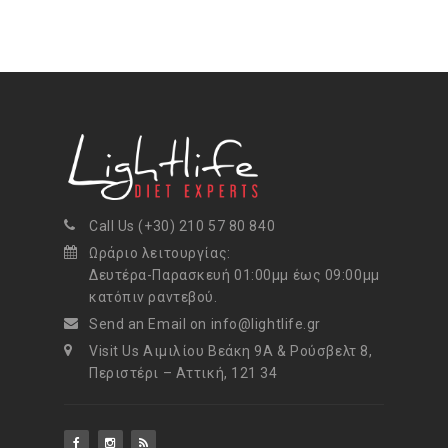
Call Us (+30) 210 57 80 840
Ωράριο λειτουργίας:
Δευτέρα-Παρασκευή 01:00μμ έως 09:00μμ
κατόπιν ραντεβού.
Send an Email on info@lightlife.gr
Visit Us Αιμιλίου Βεάκη 9Α & Ρούσβελτ 8,
Περιστέρι – Αττική, 121 34