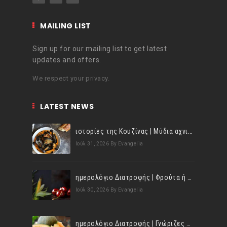
MAILING LIST
Sign up for our mailing list to get latest
updates and offers.
We respect your privacy.
LATEST NEWS
ιστορίες της Κουζίνας | Μύδια αχνιστά σβησμένα με λευκό κρασί!
Ιούλ 31, 2026
By Evangelia
ημερολόγιο Διατροφής | Φρούτα ή λαχανικά; Γνωρίζεις τη διαφορά;
Ιούλ 30, 2026
By Evangelia
ημερολόγιο Διατροφής | Γνώριζες ότι, το πεπόνι περιέχει πολλές βιταμίνες;