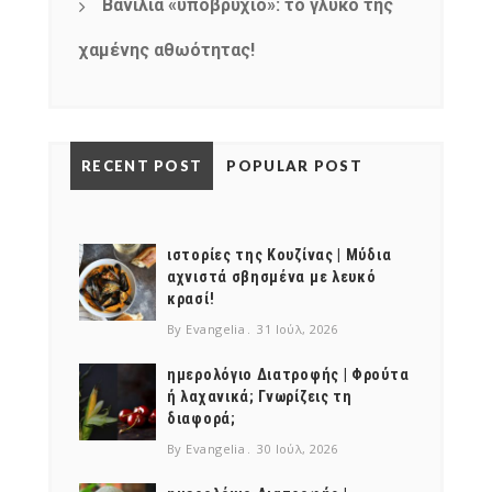
Βανίλια «υποβρύχιο»: το γλυκό της
χαμένης αθωότητας!
RECENT POST
POPULAR POST
ιστορίες της Κουζίνας | Μύδια
αχνιστά σβησμένα με λευκό
κρασί!
By Evangelia
31 Ιούλ, 2026
ημερολόγιο Διατροφής | Φρούτα
ή λαχανικά; Γνωρίζεις τη
διαφορά;
By Evangelia
30 Ιούλ, 2026