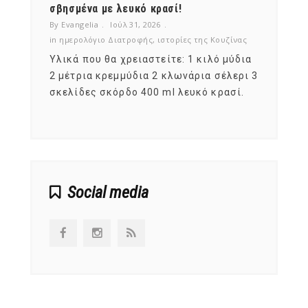
νες;
σβησμένα με λευκό κρασί!
λαχαν
By Evangelia
Ιούλ 31, 2026
By Evan
ζίνας
in
ημερολόγιο Διατροφής
,
ιστορίες της Κουζίνας
in
ημερ
ια
Υλικά που θα χρειαστείτε: 1 κιλό μύδια
Σύμφω
, στο
2 μέτρια κρεμμύδια 2 κλωνάρια σέλερι 3
αυτοί
ς,
σκελίδες σκόρδο 400 ml λευκό κρασί.
είναι
αναπτ
Social media