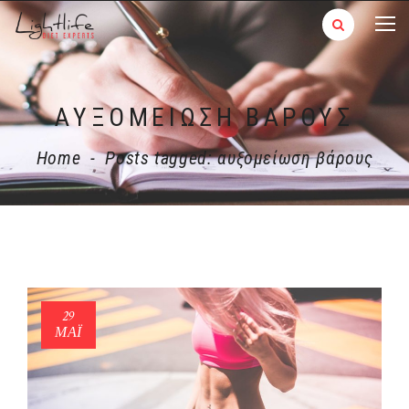
ΑΥΞΟΜΕΊΩΣΗ ΒΆΡΟΥΣ
Home
-
Posts tagged: αυξομείωση βάρους
29
ΜΑΪ́