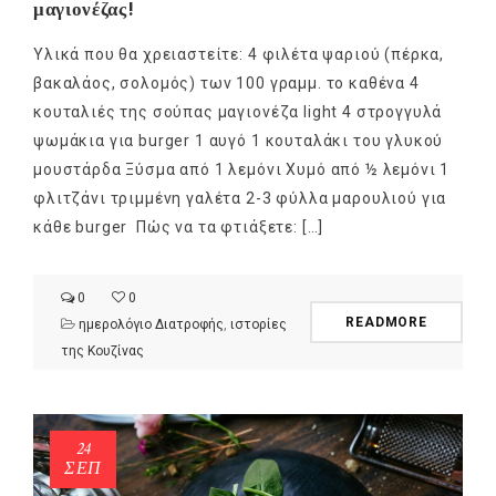
μαγιονέζας!
Υλικά που θα χρειαστείτε: 4 φιλέτα ψαριού (πέρκα,
βακαλάος, σολομός) των 100 γραμμ. το καθένα 4
κουταλιές της σούπας μαγιονέζα light 4 στρογγυλά
ψωμάκια για burger 1 αυγό 1 κουταλάκι του γλυκού
μουστάρδα Ξύσμα από 1 λεμόνι Χυμό από ½ λεμόνι 1
φλιτζάνι τριμμένη γαλέτα 2-3 φύλλα μαρουλιού για
κάθε burger Πώς να τα φτιάξετε: […]
0
0
READMORE
ημερολόγιο Διατροφής
,
ιστορίες
της Κουζίνας
24
ΣΕΠ