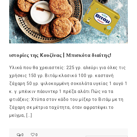
ιστορίες της Kουζίνας | Μπισκότα διαίτης!
Υλικά που θα χρειαστείς: 225 γρ. αλεύρι για όλες τις
χρήσεις 150 γρ. Βιτάμ κλασικό 100 γρ. καστανή
ζάχαρη 50 γρ. ψιλοκομμένη σοκολάτα υγείας 1 αυγό 1
κ. γ. μπέικιν πάουντερ 1 πρέζα αλάτι Πώς να τα
φτιάξεις: Χτύπα στον κάδο του μίξερ το Βιτάμ με τη
ζάχαρη σε μέτρια ταχύτητα, όταν αφρατέψει το
μείγμα, […]
0
0