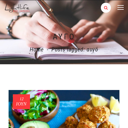
ΑΥΓΌ
Home
-
Posts tagged: αυγό
12
ΙΟΎΝ