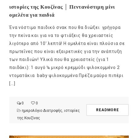
ιστορίες της Κουζίνας │ Πεντανόστιμη μίνι
ομελέτα για παιδιά
Ένα νόστιμο παιδικό σνακ που θα διώξει γρήγορα
την πείνα και για να το φτιάξεις θα χρειαστείς
λιγότερο από 10′ λεπτά! Η ομελέτα είναι πλούσια σε
πρωτεΐνες που είναι εξαιρετικές για την ανάπτυξη
των παιδιών! Υλικά που θα χρειαστείς (για 1
παιδάκι): 1 αυγό ¼ μικρό κρεμμύδι ψιλοκομμένo 2
ντοματάκια baby ψιλοκομμένα Πρέζα μαύρο πιπέρι
[…]
0
0
READMORE
ημερολόγιο Διατροφής
,
ιστορίες
της Κουζίνας