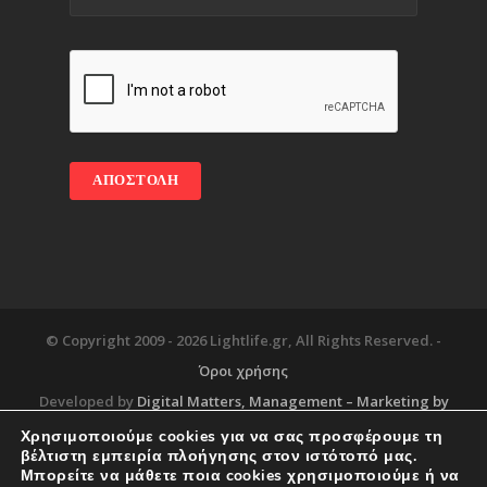
© Copyright 2009 -
2026 Lightlife.gr, All Rights Reserved. -
Όροι χρήσης
Developed by
Digital Matters
, Management – Marketing by
Χρησιμοποιούμε cookies για να σας προσφέρουμε τη
βέλτιστη εμπειρία πλοήγησης στον ιστότοπό μας.
Μπορείτε να μάθετε ποια cookies χρησιμοποιούμε ή να
Blog
About
Services
Corporate Support