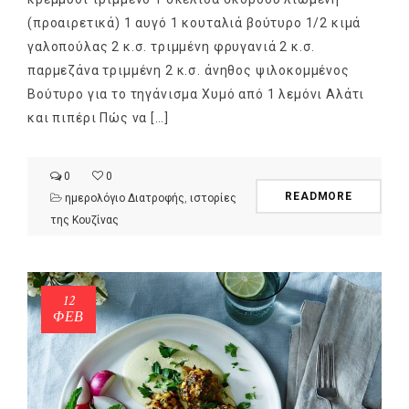
(προαιρετικά) 1 αυγό 1 κουταλιά βούτυρο 1/2 κιμά
γαλοπούλας 2 κ.σ. τριμμένη φρυγανιά 2 κ.σ.
παρμεζάνα τριμμένη 2 κ.σ. άνηθος ψιλοκομμένος
Βούτυρο για το τηγάνισμα Χυμό από 1 λεμόνι Αλάτι
και πιπέρι Πώς να […]
0
0
READMORE
ημερολόγιο Διατροφής
,
ιστορίες
της Κουζίνας
12
ΦΕΒ