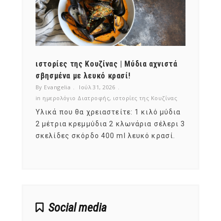
ότι,
ιστορίες της Κουζίνας | Μύδια αχνιστά
ημερο
νες;
σβησμένα με λευκό κρασί!
λαχαν
By Evangelia
Ιούλ 31, 2026
By Evan
ζίνας
in
ημερολόγιο Διατροφής
,
ιστορίες της Κουζίνας
in
ημερ
ια
Υλικά που θα χρειαστείτε: 1 κιλό μύδια
Σύμφω
, στο
2 μέτρια κρεμμύδια 2 κλωνάρια σέλερι 3
αυτοί
ς,
σκελίδες σκόρδο 400 ml λευκό κρασί.
είναι
αναπτ
Social media