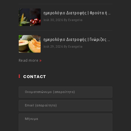
ημερολόγιο Διατροφής | Φρούτα ή λαχανικά; Γνωρίζεις τη διαφορά;
Ιούλ 30, 2026
By Evangelia
ημερολόγιο Διατροφής | Γνώριζες ότι, το πεπόνι περιέχει πολλές βιταμίνες;
Ιούλ 29, 2026
By Evangelia
Read more
CONTACT