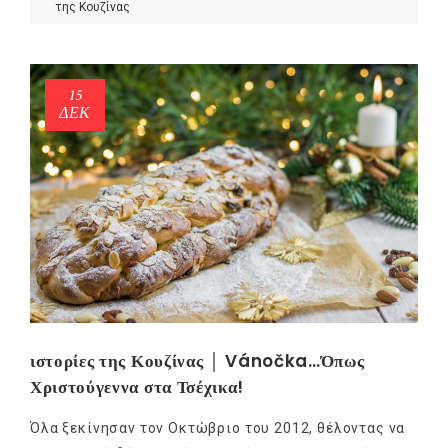
της Κουζίνας
15
ΔΕΚ
NEWSLETTER
mel
y updates
fro
m
Get ti
your favorite
products
ιστορίες της Κουζίνας │ Vánočka…Όπως
Χριστούγεννα στα Τσέχικα!
Όλα ξεκίνησαν τον Οκτώβριο του 2012, θέλοντας να