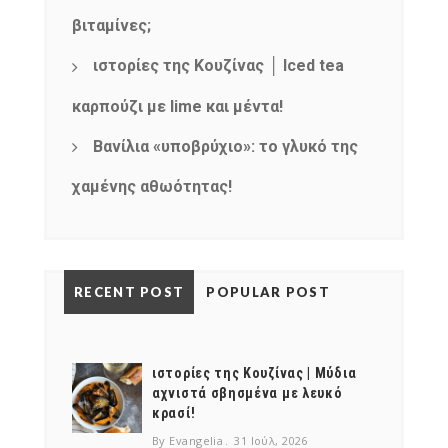
βιταμίνες;
ιστορίες της Κουζίνας │ Iced tea
καρπούζι με lime και μέντα!
Βανίλια «υποβρύχιο»: το γλυκό της
χαμένης αθωότητας!
RECENT POST
POPULAR POST
ιστορίες της Κουζίνας | Μύδια
αχνιστά σβησμένα με λευκό
κρασί!
By Evangelia
31 Ιούλ, 2026