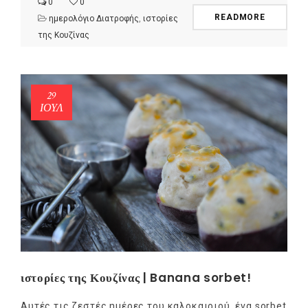
0
0
READMORE
ημερολόγιο Διατροφής
,
ιστορίες
της Κουζίνας
29
ΙΟΎΛ
ιστορίες της Κουζίνας | Banana sorbet!
Αυτές τις ζεστές ημέρες του καλοκαιριού, ένα sorbet