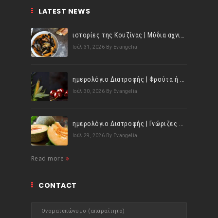
LATEST NEWS
ιστορίες της Κουζίνας | Μύδια αχνιστά σβησμένα με λευκό κρασί!
Ιούλ 31, 2026
By Evangelia
ημερολόγιο Διατροφής | Φρούτα ή λαχανικά; Γνωρίζεις τη διαφορά;
Ιούλ 30, 2026
By Evangelia
ημερολόγιο Διατροφής | Γνώριζες ότι, το πεπόνι περιέχει πολλές βιταμίνες;
Ιούλ 29, 2026
By Evangelia
Read more
CONTACT