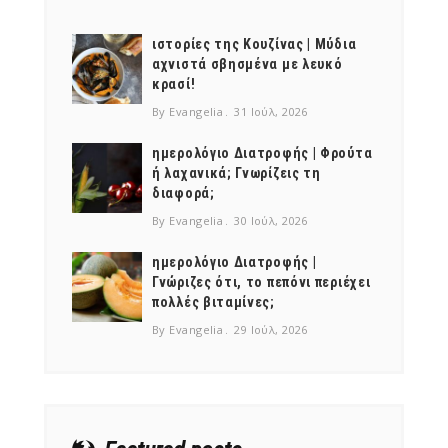
NEWSLETTER
mel
y updates
fro
m
ιστορίες της Κουζίνας | Μύδια
Get ti
your favorite
αχνιστά σβησμένα με λευκό
products
κρασί!
By Evangelia
31 Ιούλ, 2026
ημερολόγιο Διατροφής | Φρούτα
ή λαχανικά; Γνωρίζεις τη
διαφορά;
By Evangelia
30 Ιούλ, 2026
ημερολόγιο Διατροφής |
Γνώριζες ότι, το πεπόνι περιέχει
πολλές βιταμίνες;
By Evangelia
29 Ιούλ, 2026