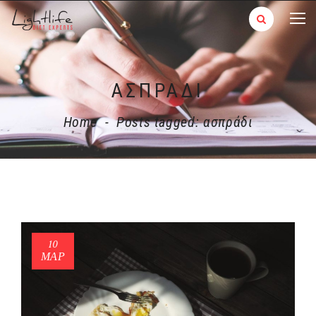
ΑΣΠΡΆΔΙ
Home
-
Posts tagged: ασπράδι
10
ΜΑΡ