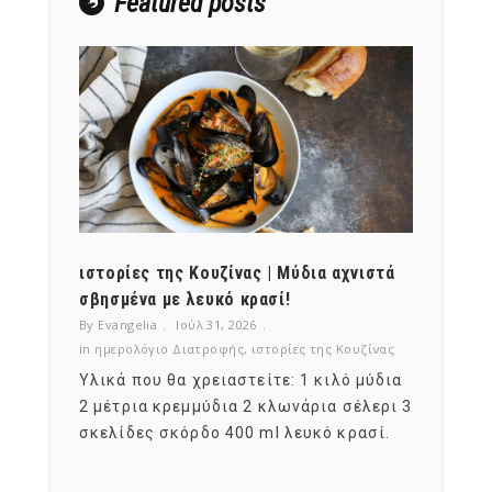
Featured posts
ότι,
ιστορίες της Κουζίνας | Μύδια αχνιστά
ημερο
νες;
σβησμένα με λευκό κρασί!
λαχαν
By Evangelia
Ιούλ 31, 2026
By Evan
ζίνας
in
ημερολόγιο Διατροφής
,
ιστορίες της Κουζίνας
in
ημερ
ια
Υλικά που θα χρειαστείτε: 1 κιλό μύδια
Σύμφω
, στο
2 μέτρια κρεμμύδια 2 κλωνάρια σέλερι 3
αυτοί
ς,
σκελίδες σκόρδο 400 ml λευκό κρασί.
είναι
αναπτ