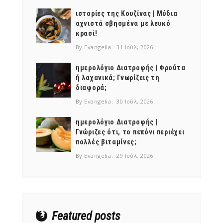
ιστορίες της Κουζίνας | Μύδια
αχνιστά σβησμένα με λευκό
κρασί!
By Evangelia
31 Ιούλ, 2026
ημερολόγιο Διατροφής | Φρούτα
ή λαχανικά; Γνωρίζεις τη
διαφορά;
By Evangelia
30 Ιούλ, 2026
ημερολόγιο Διατροφής |
Γνώριζες ότι, το πεπόνι περιέχει
πολλές βιταμίνες;
By Evangelia
29 Ιούλ, 2026
Featured posts