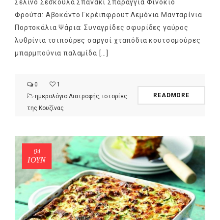
Σέλινο Σέσκουλα Σπανάκι Σπαράγγια Φινόκιο
Φρούτα: Αβοκάντο Γκρέιπφρουτ Λεμόνια Μανταρίνια
Πορτοκάλια Ψάρια: Συναγρίδες σφυρίδες γαύρος
λυθρίνια τσιπούρες σαργοί χταπόδια κουτσομούρες
μπαρμπούνια παλαμίδα […]
0
1
READMORE
ημερολόγιο Διατροφής
,
ιστορίες
της Κουζίνας
04
ΙΟΎΝ