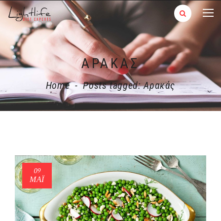
ΑΡΑΚΆΣ
Home
-
Posts tagged: Αρακάς
09
ΜΑΪ́