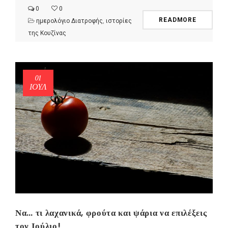
0
0
READMORE
ημερολόγιο Διατροφής
,
ιστορίες
της Κουζίνας
01
ΙΟΎΛ
Να… τι λαχανικά, φρούτα και ψάρια να επιλέξεις
τον Ιούλιο!