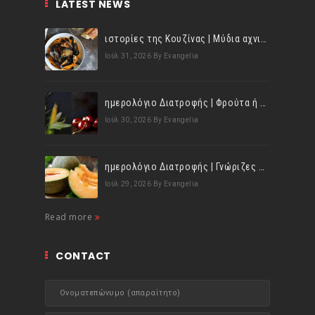
LATEST NEWS
ιστορίες της Κουζίνας | Μύδια αχνιστά σβησμένα με λευκό κρασί!
Ιούλ 31, 2026
By Evangelia
ημερολόγιο Διατροφής | Φρούτα ή λαχανικά; Γνωρίζεις τη διαφορά;
Ιούλ 30, 2026
By Evangelia
ημερολόγιο Διατροφής | Γνώριζες ότι, το πεπόνι περιέχει πολλές βιταμίνες;
Ιούλ 29, 2026
By Evangelia
Read more
CONTACT