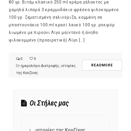
80 γρ. Bιτάμ κλασικό 250 ml κρέμα γάλακτος με
χαμηλά λιπαρά 3 κρεμμυδάκια φρέσκα ψιλοκομμένα
100 γρ. ζεματισμένη σελινόριζα, κομμένη σε
μπαστουνάκια 100 ml κρασί λευκό 100 γρ. ροκφόρ
λιωμένο με πιρούνι Λίγο μαϊντανό ή άνηθο
ψιλοκομμένο (προαιρετικά) Λίγο […]
0
0
READMORE
ημερολόγιο Διατροφής
,
ιστορίες
της Κουζίνας
Οι Στήλες μας
ιστορίες της Κουζίνας