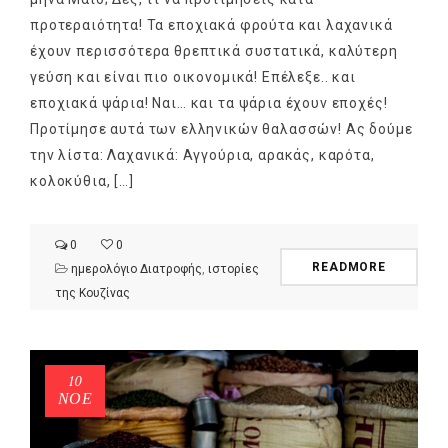
προτεραιότητα! Τα εποχιακά φρούτα και λαχανικά
έχουν περισσότερα θρεπτικά συστατικά, καλύτερη
γεύση και είναι πιο οικονομικά! Επέλεξε.. και
εποχιακά ψάρια! Ναι… και τα ψάρια έχουν εποχές!
Προτίμησε αυτά των ελληνικών θαλασσών! Ας δούμε
την λίστα: Λαχανικά: Αγγούρια, αρακάς, καρότα,
κολοκύθια, […]
NEWSLETTER
mel
y updates
fro
m
0
0
Get ti
your favorite
READMORE
ημερολόγιο Διατροφής
,
ιστορίες
products
της Κουζίνας
10
ΝΟΈ