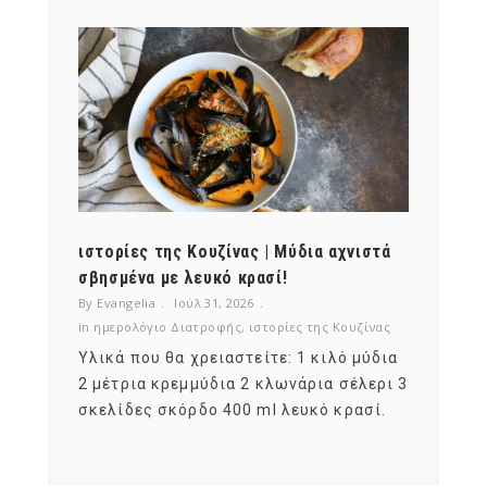
ότι,
ιστορίες της Κουζίνας | Μύδια αχνιστά
ημερο
νες;
σβησμένα με λευκό κρασί!
λαχαν
By Evangelia
Ιούλ 31, 2026
By Evan
ζίνας
in
ημερολόγιο Διατροφής
,
ιστορίες της Κουζίνας
in
ημερ
ια
Υλικά που θα χρειαστείτε: 1 κιλό μύδια
Σύμφω
, στο
2 μέτρια κρεμμύδια 2 κλωνάρια σέλερι 3
αυτοί
ς,
σκελίδες σκόρδο 400 ml λευκό κρασί.
είναι
αναπτ