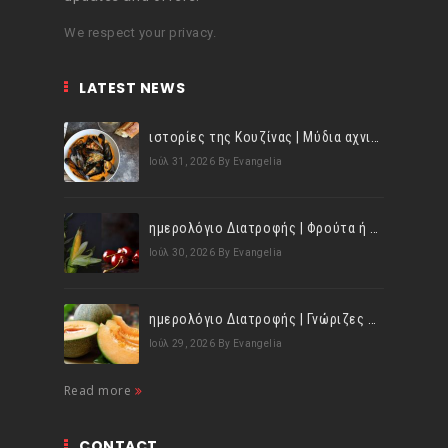
We respect your privacy.
LATEST NEWS
ιστορίες της Κουζίνας | Μύδια αχνιστά σβησμένα με λευκό κρασί!
Ιούλ 31, 2026
By Evangelia
ημερολόγιο Διατροφής | Φρούτα ή λαχανικά; Γνωρίζεις τη διαφορά;
Ιούλ 30, 2026
By Evangelia
ημερολόγιο Διατροφής | Γνώριζες ότι, το πεπόνι περιέχει πολλές βιταμίνες;
Ιούλ 29, 2026
By Evangelia
Read more
CONTACT