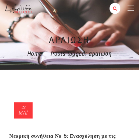
ΑΡΑΊΩΣΗ
Home
-
Posts tagged: αραίωση
22
ΜΑΪ́
Νευρική συνήθεια Νο 5: Ενασχόληση με τις