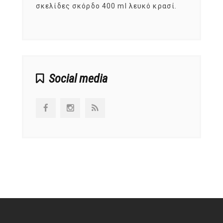
ς,
σκελίδες σκόρδο 400 ml λευκό κρασί.
είναι
αναπτ
Social media