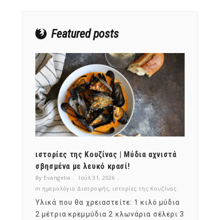
NEWSLETTER
mel
y updates
fro
m
Featured posts
Get ti
your favorite
products
ότι,
ιστορίες της Κουζίνας | Μύδια αχνιστά
ημερο
νες;
σβησμένα με λευκό κρασί!
λαχαν
By Evangelia
Ιούλ 31, 2026
By Evan
ζίνας
in
ημερολόγιο Διατροφής
,
ιστορίες της Κουζίνας
in
ημερ
ια
Υλικά που θα χρειαστείτε: 1 κιλό μύδια
Σύμφω
, στο
2 μέτρια κρεμμύδια 2 κλωνάρια σέλερι 3
αυτοί