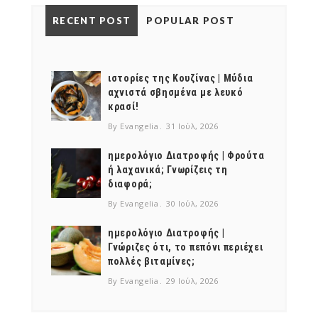
RECENT POST
POPULAR POST
ιστορίες της Κουζίνας | Μύδια
αχνιστά σβησμένα με λευκό
κρασί!
By Evangelia
31 Ιούλ, 2026
ημερολόγιο Διατροφής | Φρούτα
ή λαχανικά; Γνωρίζεις τη
διαφορά;
By Evangelia
30 Ιούλ, 2026
ημερολόγιο Διατροφής |
Γνώριζες ότι, το πεπόνι περιέχει
πολλές βιταμίνες;
By Evangelia
29 Ιούλ, 2026