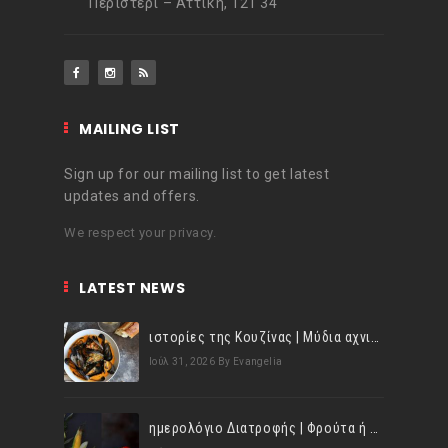
Περιστέρι – Αττική, 121 34
MAILING LIST
Sign up for our mailing list to get latest
updates and offers.
We respect your privacy.
LATEST NEWS
ιστορίες της Κουζίνας | Μύδια αχνιστά σβησμένα με λευκό κρασί!
Ιούλ 31, 2026
By Evangelia
ημερολόγιο Διατροφής | Φρούτα ή λαχανικά; Γνωρίζεις τη διαφορά;