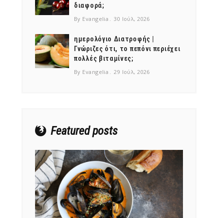
διαφορά;
By Evangelia
30 Ιούλ, 2026
ημερολόγιο Διατροφής |
Γνώριζες ότι, το πεπόνι περιέχει
πολλές βιταμίνες;
NEWSLETTER
By Evangelia
29 Ιούλ, 2026
mel
y updates
fro
m
Get ti
your favorite
products
Featured posts