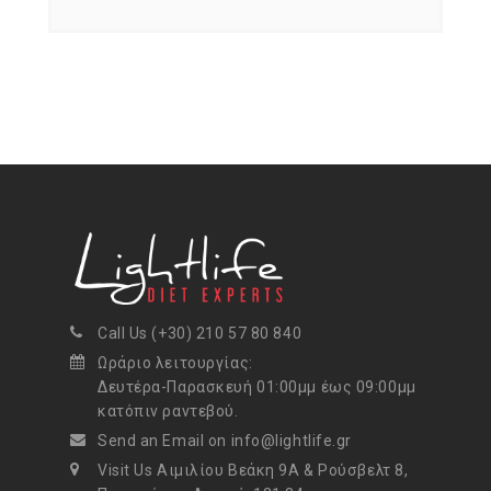
Call Us (+30) 210 57 80 840
Ωράριο λειτουργίας:
Δευτέρα-Παρασκευή 01:00μμ έως 09:00μμ
κατόπιν ραντεβού.
Send an Email on info@lightlife.gr
Visit Us Αιμιλίου Βεάκη 9Α & Ρούσβελτ 8,