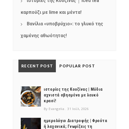
ιστορίες της Κουζίνας │ Iced tea
καρπούζι με lime και μέντα!
Βανίλια «υποβρύχιο»: το γλυκό της
χαμένης αθωότητας!
RECENT POST
POPULAR POST
ιστορίες της Κουζίνας | Μύδια
αχνιστά σβησμένα με λευκό
κρασί!
By Evangelia
31 Ιούλ, 2026
ημερολόγιο Διατροφής | Φρούτα
ή λαχανικά; Γνωρίζεις τη