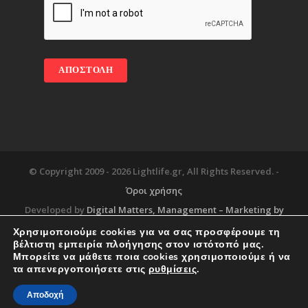
© Copyright 2009 -
2026 Lightlife.gr, All Rights Reserved. -
Όροι χρήσης
Developed by
Digital Matters
, Management – Marketing by
Χρησιμοποιούμε cookies για να σας προσφέρουμε τη
βέλτιστη εμπειρία πλοήγησης στον ιστότοπό μας.
Μπορείτε να μάθετε ποια cookies χρησιμοποιούμε ή να
Blog
About
Services
Corporate Support
τα απενεργοποιήσετε στις
ρυθμίσεις
.
Workplace
Contact
Αποδοχή