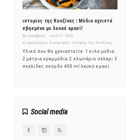
ότι,
ιστορίες της Κουζίνας | Μύδια αχνιστά
ημερο
νες;
σβησμένα με λευκό κρασί!
λαχαν
By Evangelia
Ιούλ 31, 2026
By Evan
ζίνας
in
ημερολόγιο Διατροφής
,
ιστορίες της Κουζίνας
in
ημερ
ια
Υλικά που θα χρειαστείτε: 1 κιλό μύδια
Σύμφω
, στο
2 μέτρια κρεμμύδια 2 κλωνάρια σέλερι 3
αυτοί
ς,
σκελίδες σκόρδο 400 ml λευκό κρασί.
είναι
αναπτ
Social media