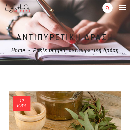
ΑΝΤΙΠΥΡΕΤΙΚΉ ΔΡΆΣΗ
Home
-
Posts tagged: αντιπυρετική δράση
10
ΙΟΎΛ