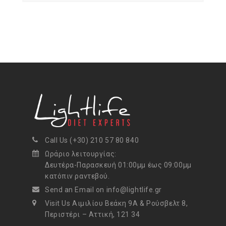
Call Us (+30) 210 57 80 840
Ωράριο λειτουργίας:
Δευτέρα-Παρασκευή 01:00μμ έως 09:00μμ
κατόπιν ραντεβού.
Send an Email on info@lightlife.gr
Visit Us Αιμιλίου Βεάκη 9Α & Ρούσβελτ 8,
Περιστέρι – Αττική, 121 34