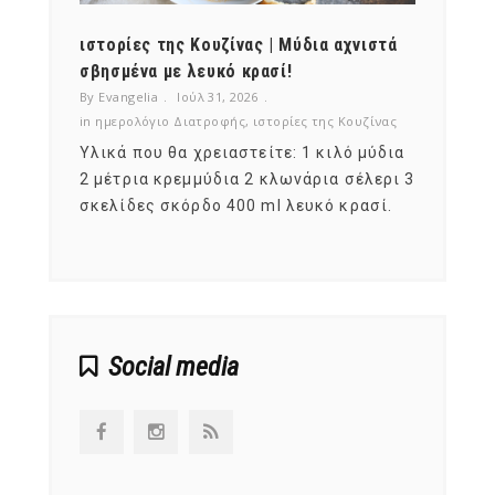
ότι,
ιστορίες της Κουζίνας | Μύδια αχνιστά
ημερο
νες;
σβησμένα με λευκό κρασί!
λαχαν
By Evangelia
Ιούλ 31, 2026
By Evan
ζίνας
in
ημερολόγιο Διατροφής
,
ιστορίες της Κουζίνας
in
ημερ
ια
Υλικά που θα χρειαστείτε: 1 κιλό μύδια
Σύμφω
, στο
2 μέτρια κρεμμύδια 2 κλωνάρια σέλερι 3
αυτοί
ς,
σκελίδες σκόρδο 400 ml λευκό κρασί.
είναι
αναπτ
Social media