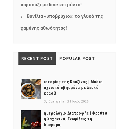
καρπούζι με lime και μέντα!
Βανίλια «υποβρύχιο»: το γλυκό της
χαμένης αθωότητας!
RECENT POST
POPULAR POST
ιστορίες της Κουζίνας | Μύδια
αχνιστά σβησμένα με λευκό
κρασί!
By Evangelia
31 Ιούλ, 2026
ημερολόγιο Διατροφής | Φρούτα
ή λαχανικά; Γνωρίζεις τη
διαφορά;