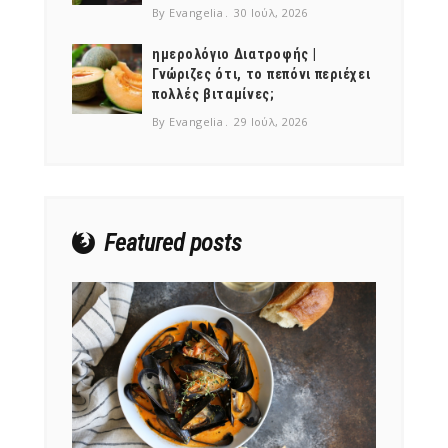
By Evangelia
30 Ιούλ, 2026
ημερολόγιο Διατροφής |
Γνώριζες ότι, το πεπόνι περιέχει
πολλές βιταμίνες;
NEWSLETTER
By Evangelia
29 Ιούλ, 2026
mel
y updates
fro
m
Get ti
your favorite
products
Featured posts