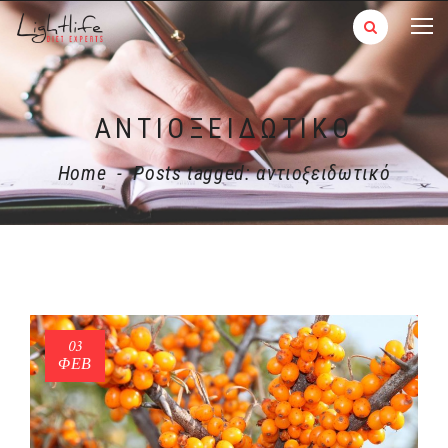
ΑΝΤΙΟΞΕΙΔΩΤΙΚΌ
Home
-
Posts tagged: αντιοξειδωτικό
03
ΦΕΒ