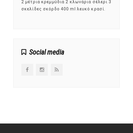
, στο
2 μέτρια κρεμμύδια 2 κλωνάρια σέλερι 3
αυτοί
ς,
σκελίδες σκόρδο 400 ml λευκό κρασί.
είναι
αναπτ
Social media