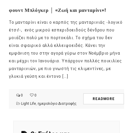
φουντ Μπλόγκερ │ «Ζωή και μανταρίνι»!
Το μανταρίνι είναι ο καρπός της μανταρινιάς -λογικό
έτσι!-, ενός μικρού εσπεριδοειδούς δένδρου που
μοιάζει πολύ με το πορτοκάλι. Το σχήμα του δεν
είναι σφαιρικό αλλά ελλειψοειδές. Κάνει την
εμφάνιση του στην αγορά γύρω στον Νοέμβριο μήνα
και μέχρι τον Ιανουάριο. Υπάρχουν πολλές ποικιλίες
μανταρινιών, με πιο γνωστή τις κλιμεντίνες, με
γλυκιά γεύση και έντονο […]
0
0
READMORE
Light Life
,
ημερολόγιο Διατροφής