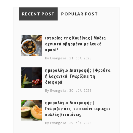
RECENT POST
POPULAR POST
ιστορίες της Κουζίνας | Μύδια
αχνιστά σβησμένα με λευκό
κρασί!
By Evangelia
31 Ιούλ, 2026
ημερολόγιο Διατροφής | Φρούτα
ή λαχανικά; Γνωρίζεις τη
διαφορά;
By Evangelia
30 Ιούλ, 2026
ημερολόγιο Διατροφής |
Γνώριζες ότι, το πεπόνι περιέχει
πολλές βιταμίνες;
By Evangelia
29 Ιούλ, 2026