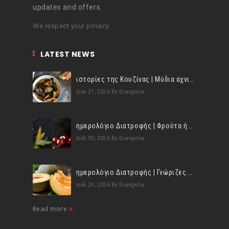
updates and offers.
We respect your privacy.
LATEST NEWS
ιστορίες της Κουζίνας | Μύδια αχνιστά σβησμένα με λευκό κρασί!
Ιούλ 31, 2026
By Evangelia
ημερολόγιο Διατροφής | Φρούτα ή λαχανικά; Γνωρίζεις τη διαφορά;
Ιούλ 30, 2026
By Evangelia
ημερολόγιο Διατροφής | Γνώριζες ότι, το πεπόνι περιέχει πολλές βιταμίνες;
Ιούλ 29, 2026
By Evangelia
Read more