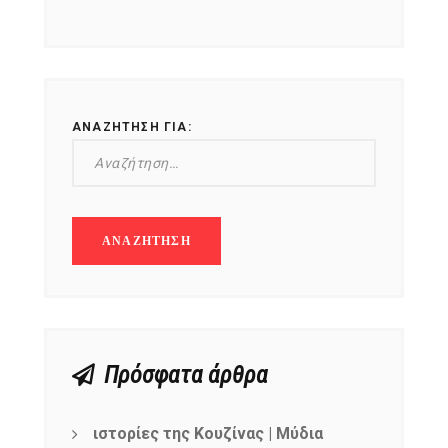
ΑΝΑΖΉΤΗΣΗ ΓΙΑ:
NEWSLETTER
mel
y updates
fro
m
Get ti
your favorite
products
Πρόσφατα άρθρα
ιστορίες της Κουζίνας | Μύδια