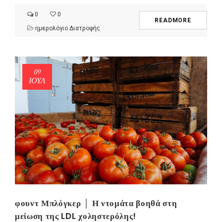
0
0
READMORE
ημερολόγιο Διατροφής
09
ΙΟΎΛ
φουντ Μπλόγκερ │ Η ντομάτα βοηθά στη
μείωση της LDL χοληστερόλης!