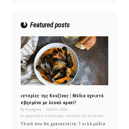
Featured posts
ότι,
ιστορίες της Κουζίνας | Μύδια αχνιστά
ημερο
νες;
σβησμένα με λευκό κρασί!
λαχαν
By Evangelia
Ιούλ 31, 2026
By Evan
ζίνας
in
ημερολόγιο Διατροφής
,
ιστορίες της Κουζίνας
in
ημερ
ια
Υλικά που θα χρειαστείτε: 1 κιλό μύδια
Σύμφω